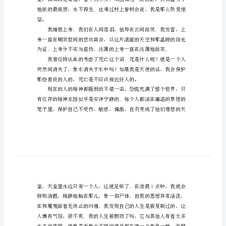
与生俱来的精神，亦可以称作梦想。
永
生
之
于
梦
止不了。
想
初
一
作
文
其
望。