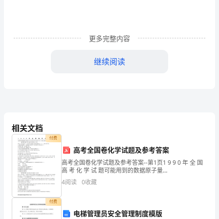
自
己
活
更多完整内容
下
继续阅读
去
的
理
由
相关文档
及
付费
高考全国卷化学试题及参考答案
希
高考全国卷化学试题及参考答案--第1页1 9 9 0 年 全 国
高 考 化 学 试 题可能用到的数据原子量
望．
H1C12N14O16Na23Si28S32Cl35.5
4
阅读
0
收藏
K39Ca40Mn55Fe56Cu
海
付费
明
电梯管理员安全管理制度模版