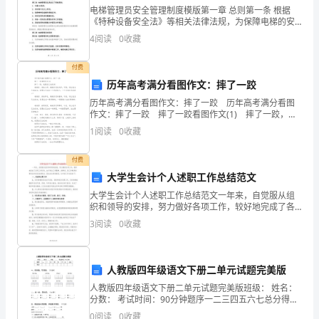
威
电梯管理员安全管理制度模版第一章 总则第一条 根据
《特种设备安全法》等相关法律法规，为保障电梯的安
说
全运行，防止事故发生，制定本制度。第二条 本制度适
4
阅读
0
收藏
用于本单位内所有电梯管理员的安全管理工作。第二章
是什么，殊途同归么？
过，
电
付费
人
历年高考满分看图作文：摔了一跤
历年高考满分看图作文：摔了一跤 历年高考满分看图
可
作文：摔了一跤 摔了一跤看图作文(1) 摔了一跤，我
要自己站起来! 谢谢你，我的父母。谢谢你们的关怀，
认为我很快乐，很快乐。
以
1
阅读
0
收藏
可是，请让我自己站起来。我要自己站成
被
付费
大学生会计个人述职工作总结范文
消
大学生会计个人述职工作总结范文一年来，自觉服从组
灭，
织和领导的安排，努力做好各项工作，较好地完成了各
项工作任务。由于财会工作繁事、杂事多，其工作都具
3
阅读
0
收藏
但
有事务性和突发性的特点，因此结合具体情况，全年的
工作总结
是
人教版四年级语文下册二单元试题完美版
不
人教版四年级语文下册二单元试题完美版班级： 姓名：
分数： 考试时间：90分钟题序一二三四五六七总分得分
可
一、读拼音，写词语。（15分）fán xīnɡ
0
阅读
0
收藏