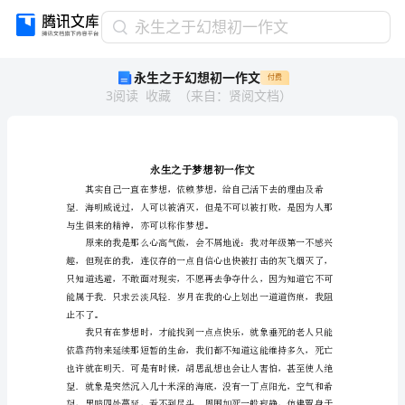
永
永生之于幻想初一作文
生
永生之于幻想初一作文
付费
之
3
阅读
收藏
（
来自
：
贤阅文档
）
于
幻
想
初
一
作
文