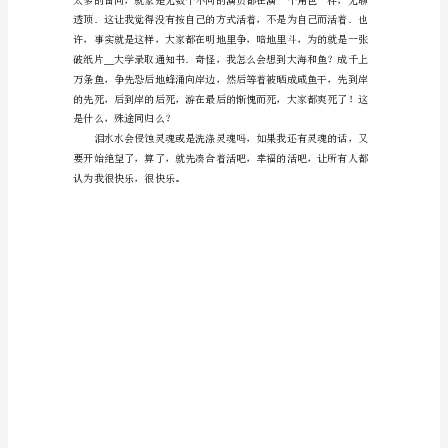
实
自
己
一
直
在
梦
想，
依
赖
梦
想，
给