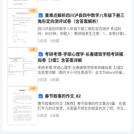
以
付费
被
重难点解析四川泸县四中数学八年级下册三
角形定向测评试卷（含答案解析）
打
四川泸县四中数学八年级下册三角形定向测评 考试时
间：90分钟；命题人：教研组考生注意：1、本卷分第I
败，
卷（选择题）和第Ⅱ卷（非选择题）两部分，满分100
2
阅读
0
收藏
分，考试时间90分钟2、答卷前，考生务必用0.5毫
是
付费
考研考博-学硕心理学-长春建筑学院考研模
因
拟卷【3套】含答案详解
为
考研考博-学硕心理学-长春建筑学院考研模拟卷【3套】
含答案详解（图片大小可任意调节）全文为Word可编
人
辑，若为PDF皆为盗版，请谨慎购买！第一卷一.单项选
3
阅读
0
收藏
择题(共35题)1.预先设计问题，让被试自由表
那
付费
春节叙事的作文_82
与
春节叙事的作文【推荐】春节叙事的作文集合9篇 在我
们平凡的日常里，大家最不陌生的就是作文了吧，作文
生
是由文字组成，经过人的思想考虑，通过语言组织来表
0
阅读
0
收藏
达一个主题意义的文体。那要怎么写好作文呢？下面是
俱
来