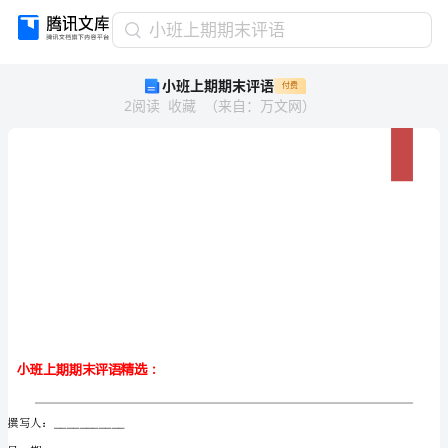
小
小班上期期末评语
班
小班上期期末评语
付费
上
2
阅读
收藏
（
来自
：
万文网
）
期
期
末
评
语
小
班