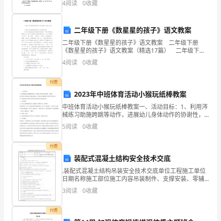
4
阅读
0
收藏
特，如同一只飞翔的鹰，因此而得名。但目前该景点的
活
规划设计
二年级下册《数星星的孩子》语文教案
即
信、勇敢的好孩子。
二年级下册《数星星的孩子》语文教案 二年级下册
将
《数星星的孩子》语文教案（精选17篇） 二年级下册
《数星星的孩子》语文教案 篇1 本文是人民教育出版社
4
阅读
0
收藏
过
课程标准教材二年级下册第29课的内容，讲述
去，
付费
2023年中班体育活动小猴玩纸棒教案
看
中班体育活动小猴玩纸棒教案一、活动目标：1、利用涔
械练习助施跨跳等动作，进展幼儿身体动作的协谢性，
到
灵敏性，2,引导幼儿乐观动脑,乐观探究新玩法，提高幼
5
阅读
0
收藏
儿克服困难及与同伴合作的意 识.3、在嬉戏活动中培
你
付费
的
装配式混凝土结构安全技术交底
进
.装配式混凝土结构吊装安全技术交底单位工程施工单位
日期名称施工部位施工内容吊装制件、支撑安装、零辅
步，
配件及零星现浇部分交底内容：一、安全原则1、贯彻
3
阅读
0
收藏
“安全第一，预防为主、综合治理、”的方针。安2、管理
人
老
付费