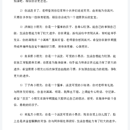
的
小
手
总
能
“变”
出
各
种
各
样
有
趣