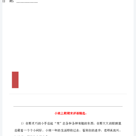
上
期
期
末
评
语
精
小班上期期末评语精选：
选：
1)
你
撰写人：
___________
那
日期：
___________
灵
巧