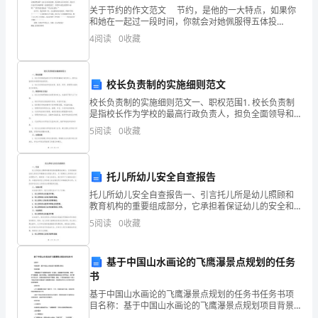
关于节约的作文范文 节约，是他的一大特点，如果你
着
和她在一起过一段时间，你就会对她佩服得五体投
地，。 前年，妈妈生病了，外婆到我家来照顾妈妈。
一
4
阅读
0
收藏
早上，我起床开始洗脸刷牙，因为是冬天，所以洗脸
个
校长负责制的实施细则范文
个
校长负责制的实施细则范文一、职权范围1. 校长负责制
小
是指校长作为学校的最高行政负责人，担负全面领导和
管理学校的职责。2. 校长负责制包括学校的决策、组
5
阅读
0
收藏
织、领导、管理等方面的权力和职责。二、职责和权力
问
划
好，
托儿所幼儿安全自查报告
小
托儿所幼儿安全自查报告一、引言托儿所是幼儿照顾和
教育机构的重要组成部分，它承担着保证幼儿的安全和
班
健康成长的重大责任。为了提高托儿所的幼儿安全管理
5
阅读
0
收藏
水平，确保每一个幼儿的安全，我们进行了全面的自查
更大的进步。
一
工作。本
基于中国山水画论的飞鹰瀑景点规划的任务
年
书
的
基于中国山水画论的飞鹰瀑景点规划的任务书任务书项
目名称：基于中国山水画论的飞鹰瀑景点规划项目背景
生
飞鹰瀑是位于中国某地区的一处景点，因其瀑布形状独