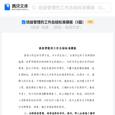
班
班级管理的工作总结标准模板（3篇）
级
班级管理的工作总结标准模板（3篇）
付费
管
3
阅读
收藏
（
来自
：
尚阅文库
）
理
的
工
作
总
结
标