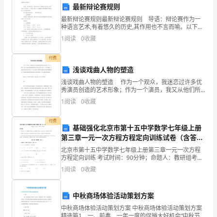
学
最新辩论赛规则
生
最新辩论赛规则最新辩论赛规则 导语：辩论赛作为一
种语言艺术,有着悠久的历史,其作用也不言而喻。以下是
的
小编为大家整理分享的最新辩论赛规则，欢迎阅读参
1
阅读
0
收藏
考。 辩论赛流程和规则 辩论赛流程：
个
付费
性
浅谈戏曲人物的塑造
和
浅谈戏曲人物的塑造 作为一个观众，我迷恋过许多优
秀演员创造的艺术形象；作为一个演员，我又从他们所
创造的鲜明艺术形象中汲取了营养，并认真观察、仔细
因
1
阅读
0
收藏
体会他们如何改变自己，化身为剧中人物的方法和创作
过程
材
付费
基础强化北京市第十五中学数学七年级上册
施
第三章一元一次方程方程定向训练试卷（含答案
详解）
教。
北京市第十五中学数学七年级上册第三章一元一次方程
方程定向训练 考试时间：90分钟；命题人：教研组考生
注意：1、本卷分第I卷（选择题）和第Ⅱ卷（非选择题）
我
1
阅读
0
收藏
两部分，满分100分，考试时间90分钟2、答卷前
常
中秋商场体验活动策划方案
利
中秋商场体验活动策划方案 中秋商场体验活动策划方案
精选篇1 一、前奏 一年一度的促销大好机会“中秋节”