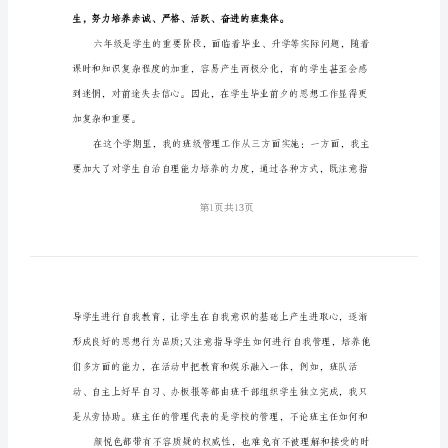
准
模
板
（3
篇）
班
级
管
理
的
工