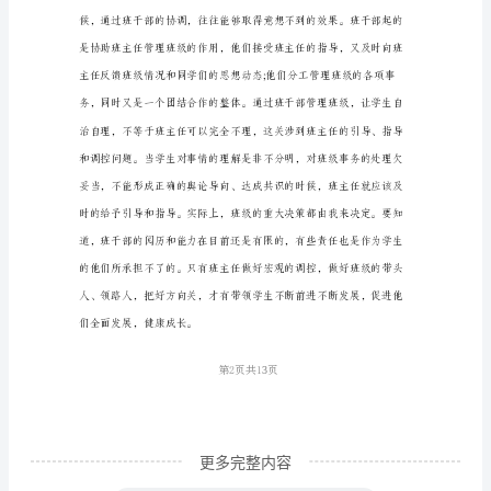
作
总
结
标
准
加复杂和重要。
模
板
重
视
与
第1页共
学
生
更多完整内容
的