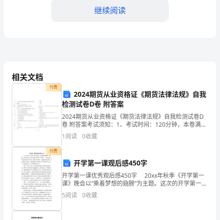
继续阅读
思
想
交
流，
相关文档
多
付费
2024期货从业资格证《期货法律法规》自我
与
检测试卷D卷 附答案
学
2024期货从业资格证《期货法律法规》自我检测试卷D
卷 附答案考试须知：1、考试时间：120分钟，本卷满分
生
为100分。 2、请首先按要求在试卷的指定位置填写您的
1
阅读
0
收藏
姓名、准考证号等信息。 3、请仔细阅读各
谈
付费
开学第一课观后感450字
心，
开学第一课优秀观后感450字 20xx年秋季《开学第一
注
课》晚会以“乘着梦想的翅膀”为主题。这次的开学第一课
主要彰显平民的“中国梦”，并未像往年一样起用庞大的明
5
阅读
0
收藏
星阵容，梦想主讲老师有：地震最美舞者廖
重