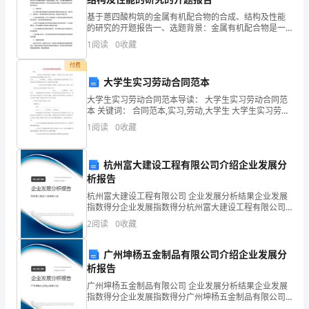
基于蒽四酸构筑的金属有机配合物的合成、结构及性能
的研究的开题报告一、选题背景：金属有机配合物是一
类具有重要应用价值的化合物，其应用范围涉及化学、
1
阅读
0
收藏
材料、医药等领域。当前，基于蒽四酸构筑的金属有机
配合物备
currency
付费
大学生实习劳动合同范本
大学生实习劳动合同范本导读： 大学生实习劳动合同范
本 关键词： 合同范本,实习,劳动,大学生 大学生实习劳动
合同范本 介绍：甲方：_____________________________
1
阅读
0
收藏
curriculum
杭州富大建设工程有限公司介绍企业发展分
析报告
杭州富大建设工程有限公司 企业发展分析结果企业发展
指数得分企业发展指数得分杭州富大建设工程有限公司
综合得分说明：企业发展指数根据企业规模、企业创
2
阅读
0
收藏
新、企业风险、企业活力四个维度对企业发展情况进行
curtail
评价。
广州坤杨五金制品有限公司介绍企业发展分
析报告
广州坤杨五金制品有限公司 企业发展分析结果企业发展
指数得分企业发展指数得分广州坤杨五金制品有限公司
综合得分说明：企业发展指数根据企业规模、企业创