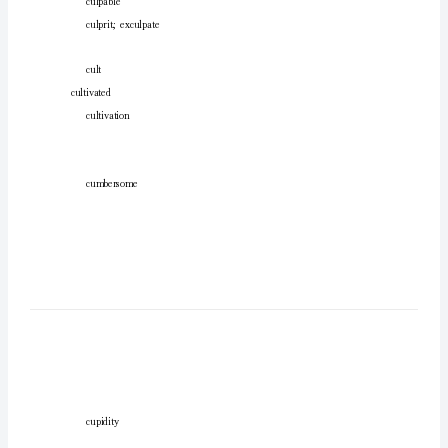
导
(四)
cuisine
(1)
GMAT
考
culminate
试
综
合
辅
culpability
导：
culpable
词
culprit;exculpate
汇