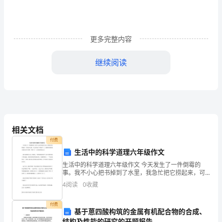
词
汇
辅
更多完整内容
导
(四)
继续阅读
(1)
cuisine
culminate
culpability
culpable
culprit;exculpate
cupidity
cult
相关文档
cultivated
付费
cultivation
生活中的科学道理六年级作文
cumbersome
生活中的科学道理六年级作文 今天发生了一件倒霉的
事。我不小心把书掉到了水里，我急忙把它捞起来，可
是为时已晚，书已经变成“落汤鸡”了。我愁眉苦脸的把书
4
阅读
0
收藏
curb
放到太阳下晾晒，等晾干了，它就变得皱巴巴了。
付费
基于蒽四酸构筑的金属有机配合物的合成、
结构及性能的研究的开题报告