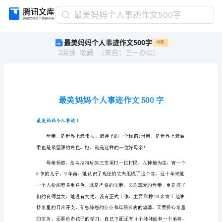
最
最美妈妈个人事迹作文500字
美
最美妈妈个人事迹作文500字
付费
妈
2
阅读
收藏
（
来自
：
三一办公
）
妈
个
人
事
迹
作
文