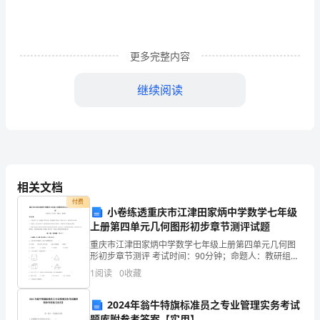
是
世
更多完整内容
界
上
继续阅读
最
伟
大、
相关文档
最
付费
小卷练透重庆市江津田家炳中学数学七年级
神
上册第四单元几何图形初步章节测评试题
圣
重庆市江津田家炳中学数学七年级上册第四单元几何图
形初步章节测评 考试时间：90分钟；命题人：教研组考
的
生注意：1、本卷分第I卷（选择题）和第Ⅱ卷（非选择
1
阅读
0
收藏
题）两部分，满分100分，考试时间90分钟2、答卷
一
2024年翁牛特旗标准员之专业管理实务考试
个
题库附参考答案【实用】