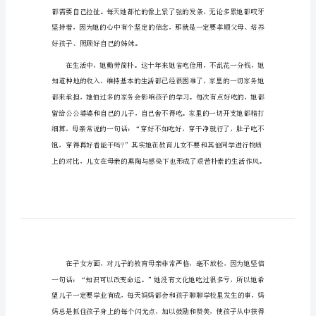
最美妈妈个人事迹1
500
字
最
美
妈
妈
个
人
事
迹
作
文