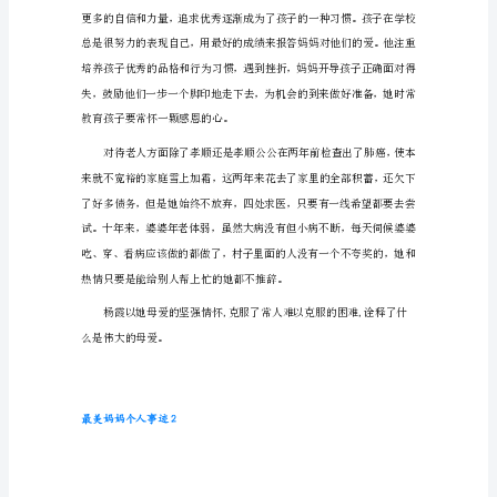
500
好孩子、照顾好自己的姊妹。
字
最
美
妈
妈
个
人
事
迹
1
母
亲，