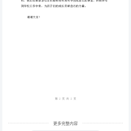
家
好！
我
现和成长情况，及时反馈问
代
表
全
体
家
长
表
达
对
学
更多完整内容