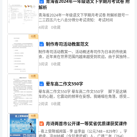
青海省2024年一年级语文下学期月考试卷 附
孩
谢谢大家！
解析
子
青海省2024年一年级语文下学期月考试卷 附解析题号一
二三四五六七八总分得分考试须知： 考试时间
们
4
阅读
0
收藏
提
付费
制作寿司活动教案范文
供
制作寿司活动教案一、活动概述寿司作为日本的传统美
了
食，近年来在世界范围内越来越受到欢迎。由于其独特
的口感和美丽的外观，不仅仅是一种食物，更成为了一
3
阅读
0
收藏
优
种艺术的体现。本次活动旨在让参加者感受制作寿司的
过程，并
质
付费
晕车高二作文550字
的
晕车高二作文550字 晕车高二作文550字 脚下是这辆
车的心脏，它震动的频率在妄想。我蜷缩在角落，感受
教
五脏被这频率带动时的牵引力，拉扯着经脉，令人烦厌
2
阅读
0
收藏
的纠缠。做一次干咽，肠胃有了一次短暂的抚慰，但
育
付费
资
月诗两首市公开课一等奖省优质课获奖课件
源，
- 夜上受降城闻笛 - 李 益李益（公元748－829年），字
君虞，凉州姑臧（今甘肃武威）人。广德二年（764）随