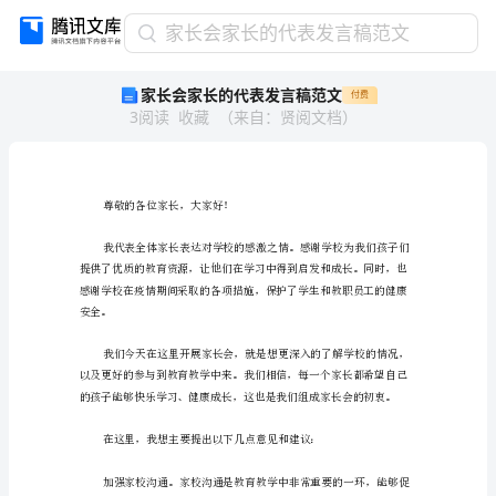
家
家长会家长的代表发言稿范文
长
家长会家长的代表发言稿范文
付费
会
3
阅读
收藏
（
来自
：
贤阅文档
）
家
长
的
代
表
尊敬的各位家长，大家好！
发
言