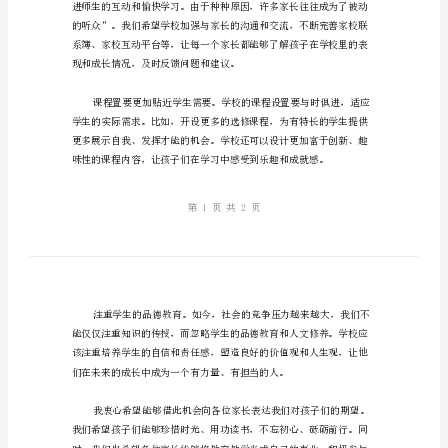
稿
范
安全。
文
尊
敬
的
各
位
家
长，
大