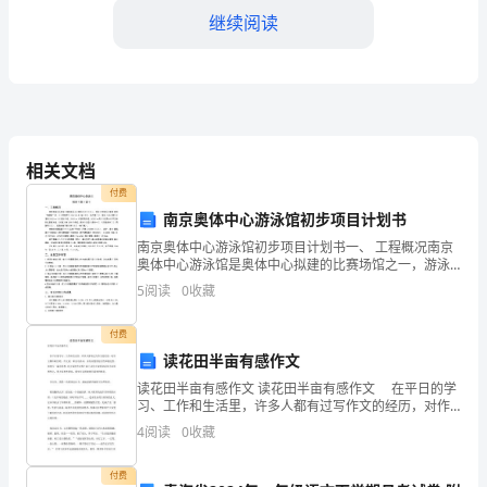
校
继续阅读
的
感
激
之
相关文档
情。
付费
南京奥体中心游泳馆初步项目计划书
感
南京奥体中心游泳馆初步项目计划书一、 工程概况南京
奥体中心游泳馆是奥体中心拟建的比赛场馆之一，游泳
谢
馆平面外观呈螺 旋形“海螺体”状，该馆平面尺寸
5
阅读
0
收藏
230X150叱 地上三层，地下室二层，游泳 馆内设国际
学
付费
校
读花田半亩有感作文
为
读花田半亩有感作文 读花田半亩有感作文 在平日的学
习、工作和生活里，许多人都有过写作文的经历，对作
我
文都不陌生吧，作文是一种言语活动，具有高度的综合
4
阅读
0
收藏
性和创造性。如何写一篇有思想、有文采的作文呢？以
们
下
付费