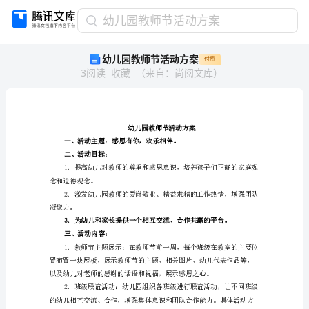
幼
幼儿园教师节活动方案
儿
幼儿园教师节活动方案
付费
园
3
阅读
收藏
（
来自
：
尚阅文库
）
教
师
节
活
动
方
二、活动目标：
案