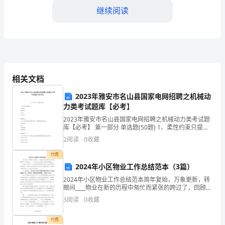
动
继续阅读
目
标：
1.
提
相关文档
节。
高
2023年雅安市名山县国家电网招聘之机械动
幼
力类考试题库【必考】
2023年雅安市名山县国家电网招聘之机械动力类考试题
儿
库【必考】 第一部分 单选题(50题) 1、柔性约束只提供(
)。A.支持力B.摩擦力C.拉力D.任何力【答案】：C2、在
2
阅读
0
收藏
师努力工作。
对
下列滚动轴承的滚
付费
教
2024年小区物业工作总结范本（3篇）
师
2024年小区物业工作总结范本周年复始，万象更新，转
眼间____物业在新的历程中匆忙而紧张的跨过了，回顾自
的
表达对幼儿园教师的感激之情。
己____个多月来的工作历程，收获及感悟颇多，从____月
3
阅读
0
收藏
进入公司以来，在公司各级领导的带领和
尊
四、活动流程：
付费