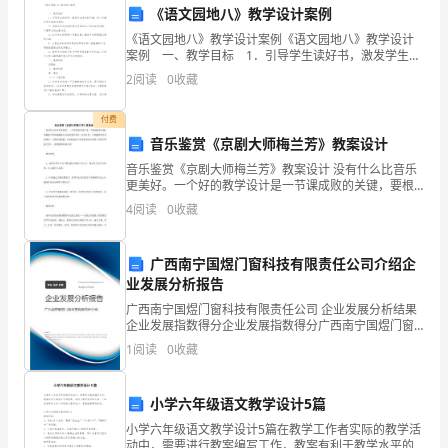
重
活动准备阶段（提前一周）：
《语文园地八》教学设计案例
《语文园地八》教学设计案例《语文园地八》教学设计
和
1.设计好主题展示板。
案例 一、教学目标 1．引导学生读好书，激发学生读
书的兴趣，进一步强化学生的读书意识。 2．向学生讲
感
2
阅读
0
收藏
2.组织幼儿进行绘画、手工制作
述怎样把课文内容用自己的话说得清楚，了
恩
3.邀请教师分享演讲话题。
付费
音乐鉴赏《京剧大师梅兰芳》教案设计
意
4.组织家庭艺术团队排练节目。
音乐鉴赏《京剧大师梅兰芳》教案设计 没有什么比音乐
识，
更美好。一个好的教学设计是一节课成败的关键，要根
活动当天：
据不同的课题进行灵活的教学设计。首先对每一个课题
4
阅读
0
收藏
培
的教学内容要有一个整体的把握。下面就是给大家带来
1.教师节主题展示。
的
养
广西南宁国煜门窗科技有限责任公司介绍企
2.班级联谊活动。
业发展分析报告
孩
3.幼儿绘画、手工制作
。
广西南宁国煜门窗科技有限责任公司 企业发展分析结果
子
企业发展指数得分企业发展指数得分广西南宁国煜门窗
4.教师成长分享会。
科技有限责任公司综合得分说明：企业发展指数根据企
1
阅读
0
收藏
们
业规模、企业创新、企业风险、企业活力四个维度对企
业发
5.教师与幼儿亲子活动。
正
小学六年级语文教学设计5篇
6.教师表彰和颁奖典礼。
确
小学六年级语文教学设计5篇在教学工作者实际的教学活
动中，需要进行教案编写工作，教案有利于教学水平的
7.家校合作演出。