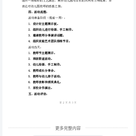
动
主
题：
祝福。
感
恩
有
你，
念和教学模式。
欢
乐
相
伴。
二、
活
更多完整内容