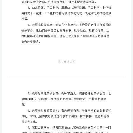
幼
念和道德观念。
儿
园
凝聚力。
教
师
三、活动内容：
节
活
动
方
案
一、
活