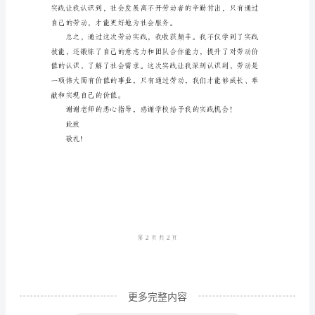
告
心
得
体
会
能取得更好的成果。
五
百
尊
敬
的
老
师：
我
更多完整内容