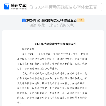
2024
2024年劳动实践报告心得体会五百
年
2024年劳动实践报告心得体会五百
付费
劳
5
阅读
收藏
（
来自
：
尚阅文库
）
动
实
践
报
告
心
尊敬的老师：
得