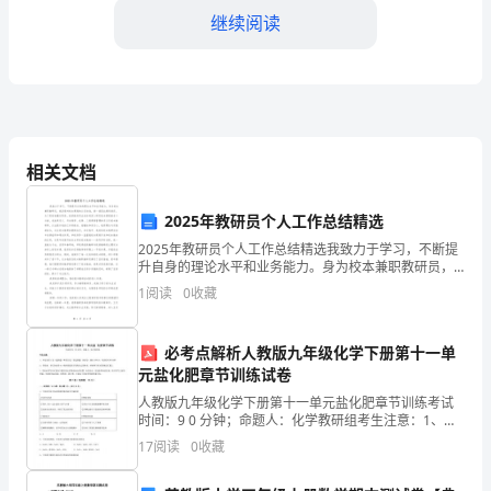
是
继续阅读
XXX，
一
个
热
相关文档
爱
2025年教研员个人工作总结精选
境，为他人贡献自己的力量。
实
2025年教研员个人工作总结精选我致力于学习，不断提
升自身的理论水平和业务能力。身为校本兼职教研员，
践、
我深感对校本课程的认识尚浅，曾一度因此感到迷茫。
1
阅读
0
收藏
为了更好地履行职责，我积极利用业余时间深入研究校
追
本课
必考点解析人教版九年级化学下册第十一单
求
元盐化肥章节训练试卷
进
人教版九年级化学下册第十一单元盐化肥章节训练考试
时间：9 0 分钟；命题人：化学教研组考生注意：1、本
步
卷分第I 卷 （ 选择题）和 第 II卷 （ 非选择题）两部分，
17
阅读
0
收藏
满 分 100分，考试时间9 0
的