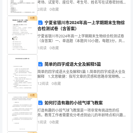
考场、试室号、座位号、考生号、姓名写在试卷密封线
这
内，不得在试卷上作任何标记。2．第一部分选择题每小
2
阅读
0
收藏
题选出答案后，需将答案写在试卷指定的括号内，第二
次
部
付费
宁夏省银川市2024年高一上学期期末生物综
劳
合检测试卷（含答案）
宁夏省银川市2024年高一上学期期末生物综合检测试卷
动
（含答案）一、单选题（本题共10小题，每题3分，共
30分）1、油脂的基本组成单元是（ ）A．葡萄糖和脂肪
实
1
阅读
0
收藏
B．甘油和脂肪 C．甘油和脂肪酸 D
践
简单的四字成语大全及解释5篇
的
简单的四字成语大全及解释5篇 1.简单的四字成语大全及
解释 1.文思敏捷：指写文章的灵感和思路非常顺畅。
机
2.聪明过人：形容人资质颖慧，超过一般人。 3.青出于
12
阅读
0
收藏
蓝：比喻学生超过老师或后人胜
会。
付费
通
如何打造有趣的小班气球飞教案
过
打造有趣的小班气球飞教案是一项非常有挑战性的任
务。教育工作者需要充分考虑到幼儿的年龄特点和兴趣
爱好，以便将与其相关的知识点教授给他们。本文将探
这
1
阅读
0
收藏
讨如何打造有趣的小班气球飞教案。一、明确教学目的
在着手制定
次