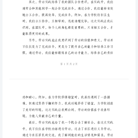
体
会
五
百
2024
年
劳
动
实
步。
践
报