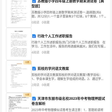
苏教版小学四年级上册数学期末测试卷【典
学
型题】
生。
苏教版小学四年级上册数学期末测试卷一.选择题(共6
题，共12分)1.一个盒子里装有3个红球，6个黄球，1个
蓝球，摸出（ ）球的可能性最大，摸出（ ）球的可能性
首
0
阅读
0
收藏
最小。A. 红球 B
先，
行政个人工作述职报告
我
献和实现自己的价值。
行政个人工作述职报告(热门)行政个人工作述职报告 在
学习、工作生活中，报告的用途越来越大，我们在写报
要
告的时候要注意逻辑的合理性。你还在对写报告感到一
4
阅读
0
收藏
筹莫展吗？下面是小编为大家整理的行政个人工作述职
感
此致
付费
谢
敬礼!
剪枝的学问语文教案
学
剪枝的学问语文教案剪枝的学问语文教案1教学目标：
1、学会本课生字，理解生字组成的词语。2、通过学
校
问，理解课文内容，了解剪枝是为了得到更多的桃子。
2
阅读
0
收藏
懂得“减少”是为了“增加”的道理。3、能正确、流利、有
给
感
付费
天津市东丽市级名校2023年中考物理押题试
予
卷含解析
我
2023年中考物理模似试卷考生请注意：1．答题前请将