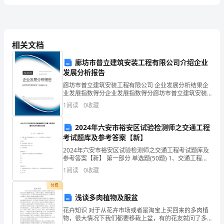
章
丝
谷
ABCDE
精
多
象
角
．
氨酸．
氨酸．蛋氨酸．色氨酸．
．
肽链主链构
由每个肽键的二个二面
蛋
整
多
基
无
也
氨酸
．
条
肽链中全部氨
酸的空间位置．
规卷曲
级
白
二
系
级
稳
化
5E
．维
蛋白质二
结构
定的
学键是
相关文档
质
．有关肽键的
硫
疏
ABCDE
．盐键．二
键．肽键．
水作用．氢键
廊坊市普立建筑安装工程有限公司介绍企业
的
发展分析报告
．肽键属于一
结构内
级
叙述
6B
．下列有关蛋白质一
结构的
，错误的是
结
廊坊市普立建筑安装工程有限公司 企业发展分析结果企
业发展指数得分企业发展指数得分廊坊市普立建筑安装
构
工程有限公司综合得分说明：企业发展指数根据企业规
1
阅读
0
收藏
模、企业创新、企业风险、企业活力四个维度对企业发
展情
与
2024年六安市裕安区试验检测师之交通工程
功
考试题库及参考答案【新】
2024年六安市裕安区试验检测师之交通工程考试题库及
能
参考答案【新】 第一部分 单选题(50题) 1、交通工程及
延线设施分为A、B、C、D四级,其中A级适用于（ ）公
1
阅读
0
收藏
（一）
路。A.高速B.干线公路的
E
．血红蛋白的功能与肌红蛋白相同
．常出现于肽链转
结构中的氨
付费
A1
浅谈多肉植物及服盆
13.α-C
蛋白质螺旋特点有
．脯氨酸．
胱氨酸．
氨酸．甲
型
花卉知识 对于从花卉市场或者是淘宝上买回来的多肉植
氨酸
物，很大情况下我们都要移栽上盆，有的花友就问了多
直
基
ABC
．为左手螺旋．螺旋方向与长轴垂
．氨
酸侧