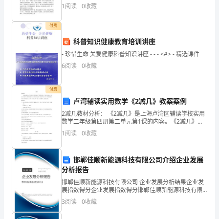
题
肉植物的服盆期一般是多长时间？怎么判断多肉植物是
1
阅读
0
收藏
链伸向螺旋外侧
．在各种蛋白质中含
否服盆呢？今天醉花网小编就为大家说说多肉植
1
付费
DE
系稳
碳
．肽键平面充分伸展．靠盐键维
定性
．
．氮．氧．氢．
．
科普知识健康教育培训讲座
无
14.A
某
蛋白质分子中的
规则卷曲结构属于
下列氨
酸中含有羟
- 珍惜生命 关爱健康科普知识讲座 - - - <#> - 精选课件
6
阅读
0
收藏
一
级
级
级
ABCDE
谷
冬
丝
苏
．二
结构．三
结构．四
结构．结构域
氨酸、天
酰胺．
氨酸、
上
．以
都不是
酪氨酸
溶
付费
液
折叠
述
15.β-C
半
亮
卢湾辅读实用数学《2减几》教案案例
有关蛋白质
的描
，错误的是
．
胱氨酸、蛋氨酸．
2减几教材分析： 《2减几》是上海卢湾区辅读学校实用
中
架
基
扇
上
AB
数学二年级第四册第二单元第1课的内容。《2减几》是
．主链骨
呈锯齿状．氨
酸侧链交替位于
面
下
．蛋白质吸收
在学生熟练地掌握了5以内的加法的基础上进行教学的。
方
1
阅读
0
收藏
蛋
让学生开始接触减法，初步了解减法的含义，是从
硫
基
量
碱
基
含
氨
酸的含
．肽链中的肽键．
性氨
白
折叠
存
化
Cβ-Dβ-
也
量
．
的肽键之间不
在
学键．行式结构，
的含
邯郸佳顺新能源科技有限公司介绍企业发展
E
有平行式结构．肽链充分伸展
质
分析报告
芳
基
量
基
．
香族氨
酸的含
．脂肪族氨
酸的含
邯郸佳顺新能源科技有限公司 企业发展分析结果企业发
基
叙述
16.C
下列有关氨
酸的
，错误的是
的
展指数得分企业发展指数得分邯郸佳顺新能源科技有限
下列有关肽的
公司综合得分说明：企业发展指数根据企业规模、企业
3
阅读
0
收藏
百
丝
苏
基
亮
AB
创新、企业风险、企业活力四个维度对企业发展情况进
．
氨酸和
氨酸的侧链都含有羟
．异
氨酸和缬
行评
肽是两个以
氨
酸借肽键连接而成的
氨酸都有分支