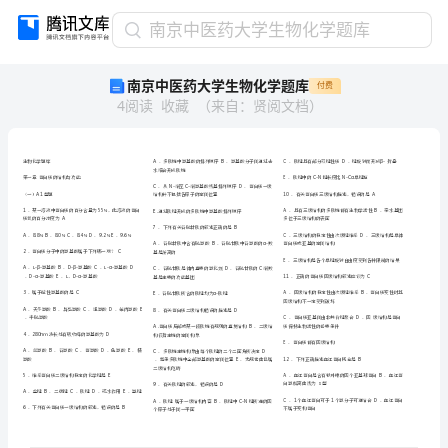
南
南京中医药大学生物化学题库
京
南京中医药大学生物化学题库
付费
中
4
阅读
收藏
（
来自
：
贤阅文档
）
医
药
大
学
生
物
化
多
基
基
过
生物
学题库
．
肽链中氨
酸的排列顺序．氨
酸分子间通
化
缩
水