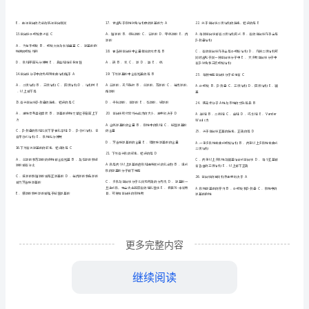
第
章
一
蛋白质的结构与功能
学
．从端至端氨
酸残
排列顺序．蛋白质一
A1
（一）型题
题
某
溶
量
此溶
155%
E.
过
多
基
．
一
液中蛋白质的百分含
为，
液的蛋白
通
肽键形成的
肽链中氨
库
度
A
质氮的百分浓
为
．下列有关
胱甘肽的
正
生
A8.8%B8.0%C8.4%D9.2%E9.6%
．．．．．
谷
谷
谷
．
胱甘肽中含有胱氨酸．
胱甘肽中
物
基
2C
基
离
．蛋白质分子中的氨
酸属于下列哪一项？
是游
化
基
基
基
AL-β-BD-β-CL-α-D
谷
化
谷
．氨
酸．氨
酸．氨
酸
．
胱甘肽是体内重要的氧
剂．
学
基
基
D-α-ELD-α-
基
基
．氨
酸．、氨
酸
是主要的功能
题
碱
基
3C
谷
．属于
性氨
酸的是
．
库
更多完整内容
冬
亮
ABCDE
．天
氨酸．异
氨酸．组氨酸．苯丙氨酸
．有关蛋白质二
结构错误的描
第
半
．
胱氨酸
继续阅读
蛋白质局部或
一段肽链有规则的重复结构．二
一
基
4280nmD
指
．波长处有吸收峰的氨
酸为
构仅
主链的空间构