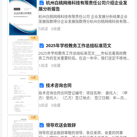
分
杭州白桃网络科技有限责任公司介绍企业发
基
肽的氨
酸分子都不完
展分析报告
基
CD
含
．组氨酸和脯氨酸都是亚氨
酸．苯丙氨酸和色氨酸
杭州白桃网络科技有限责任公司 企业发展分析结果企业
多
无
确
基
芳
基
．
肽与蛋白质分子之间
明
的分界线．氨
都为
香族氨
酸
发展指数得分企业发展指数得分杭州白桃网络科技有限
量
旦生成肽，完全失去其原有的理
责任公司综合得分说明：企业发展指数根据企业规模、
5
阅读
0
收藏
E
精
碱
基
企业创新、企业风险、企业活力四个维度对企业发展情
．
氨酸和赖氨酸都属于
性氨
酸
为
况进
付费
55%，
2025年学校教务工作总结标准范文
2025年学校教务工作总结标准范文____年标志着我校教
此
务工作的至关重要阶段。在这一年中，我们坚定不移地
贯彻落实党的教育方针以及新时代中国特色社会主义思
溶
1
阅读
0
收藏
想，恪守以学生为本的教育宗旨，不断推进教育改革与
液
付费
技术咨询合同
的
技术咨询合同合同登记编号：项目名称： 委托人：（甲
蛋
方）受托人：（乙方）签订地点： 签订日期：年—月—
日有效期限：年 月—日至 年—月—日依据《中华人民共
3
阅读
0
收藏
白
和国民法典》的规定，合同双方就项目的技术咨询（该
质
付费
领导欢送会致辞
氮
领导欢送会致辞尊敬的领导、各位来宾、亲爱的同事