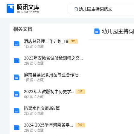
幼
儿
相关文档
幼儿园主持词
园
酒店总经理工作计划_18
付费
主
1
阅读
0
收藏
2023年安徽省试验检测师之交通工程考试题库及答案【考点梳理】
持
2
阅读
0
收藏
词
屏南县梁记食用菌专业合作社介绍企业发展分析报告
1
阅读
0
收藏
范
2023年人教版初中历史学案八年级上册第12课 新文化运动
付费
6
阅读
0
收藏
文
防溺水作文最新8篇
幼
2
阅读
0
收藏
儿
2024-2025学年河南省平顶山市郏县一中高一化学下学期期末监测试题含解析
付费
2
阅读
0
收藏