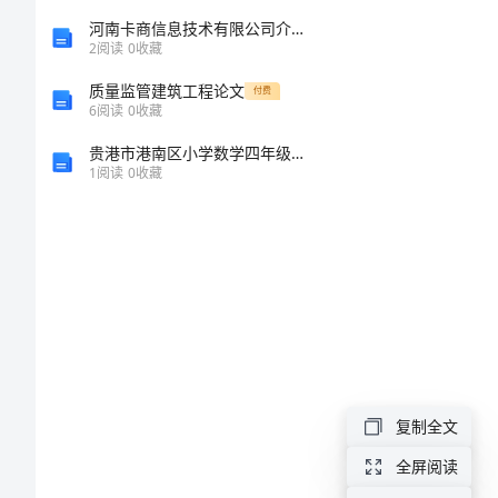
园
河南卡商信息技术有限公司介绍企业发展分析报告
主
2
阅读
0
收藏
持
质量监管建筑工程论文
付费
6
阅读
0
收藏
词
贵港市港南区小学数学四年级上学期数学期中试卷
范
1
阅读
0
收藏
文
幼
儿
园
主
持
复制全文
词
全屏阅读
范