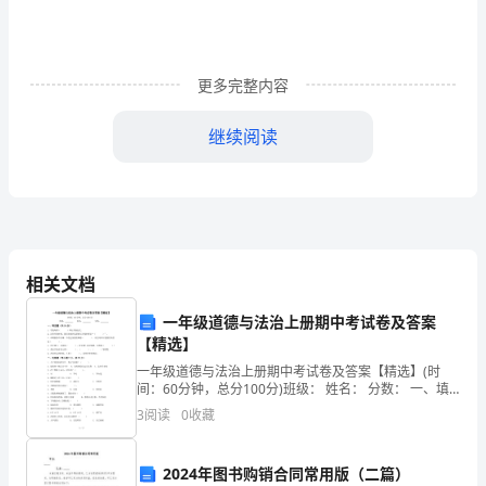
箭，
日
更多完整内容
月
如
继续阅读
梭。
遥
你们是我教过的最差最差
想
当
相关文档
整栋楼就听见你们班的声音
年
一年级道德与法治上册期中考试卷及答案
【精选】
中
一年级道德与法治上册期中考试卷及答案【精选】(时
间：60分钟，总分100分)班级： 姓名： 分数： 一、填
考
空题（共18分）1、学校每周（
3
阅读
0
收藏
“哦！
不
2024年图书购销合同常用版（二篇）