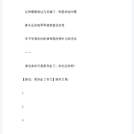
文
又
是
一
年
毕
业
了！毕业了了不呀！”
季！
真
是
……
光
阴
似