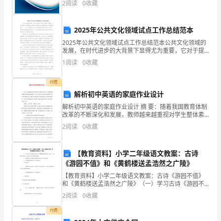
2
阅读
0
收藏
新、企业风险、企业活力四个维度对企业发展情况进行
习
评价。
2.
2025年公共文化领域试点工作总结范本
太
2025年公共文化领域试点工作总结范本公共文化领域的
差
发展，在时代进步的大背景下显得尤为重要，它对于提
高人们的精神生活品质以及促进社会文明程度具有不可
1
阅读
0
收藏
其
替代的作用。____年，本机构致力于公共文化服务的创
3.
实
付费
解析初中英语的家庭作业设计
也
解析初中英语的家庭作业设计 摘 要：随着我国教育体制
改革的不断深化和发展，教师越来越重视对学生整体素
不
质的教育，在这个过程中，教师不仅要在课堂上教会学
2
阅读
0
收藏
生课本知识，也需要充分利用好学生的课余时间，布
是
太
【教育资料】小学二年级语文教案：古诗
《游园不值》和《黄鹤楼送孟浩然之广陵》
差，
【教育资料】小学二年级语文教案：古诗《游园不值》
和《黄鹤楼送孟浩然之广陵》（一）学习古诗《游园不
就
值》和《黄鹤楼送孟浩然之广陵》，理解诗句意思，体
2
阅读
0
收藏
会作者表达的思想感情。（二）理解应怜小扣烟花尽唯
是
等词语在
付费