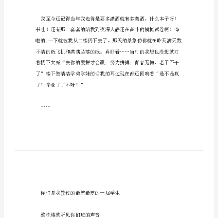
我
又是一年毕业季！
毕
业
了
作
文
曾
经，
我
毕
业
铃没什么用。
了
作