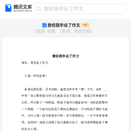
曾
曾经我毕业了作文
经
曾经我毕业了作文
付费
我
2
阅读
收藏
（
来自
：
贤阅文档
）
毕
业
了
作
文
曾
曾经，我毕业了作文
经