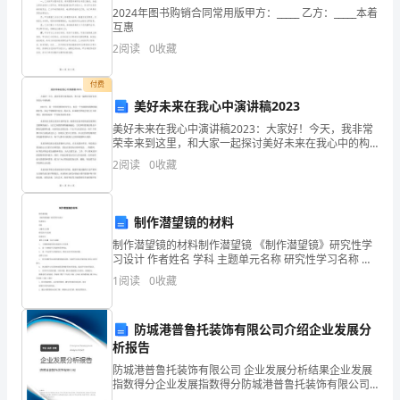
黄瓜还没起蒂蒂就想着谈恋爱
2024年图书购销合同常用版甲方：_____ 乙方：_____本着
对，
互惠
2
阅读
0
收藏
当
年
付费
美好未来在我心中演讲稿2023
___
美好未来在我心中演讲稿2023：大家好！今天，我非常
中
荣幸来到这里，和大家一起探讨美好未来在我心中的构
……
想。2023年，是一非常重要的时间节点，也是一个充满
2
阅读
0
收藏
着机遇和挑战的时代。在这个特殊的年份里，我认为，
考”
初
制作潜望镜的材料
三
制作潜望镜的材料制作潜望镜 《制作潜望镜》研究性学
习设计 作者姓名 学科 主题单元名称 研究性学习名称 所
那
需时间 【学习目标】 知识与技能: 1、 了解潜望镜的基本
1
阅读
0
收藏
构造和工作原理。 2、 进一步熟练平
年
【曾经，我毕业了作文】相关文章：
防城港普鲁托装饰有限公司介绍企业发展分
因
析报告
为
防城港普鲁托装饰有限公司 企业发展分析结果企业发展
1.
指数得分企业发展指数得分防城港普鲁托装饰有限公司
学
综合得分说明：企业发展指数根据企业规模、企业创