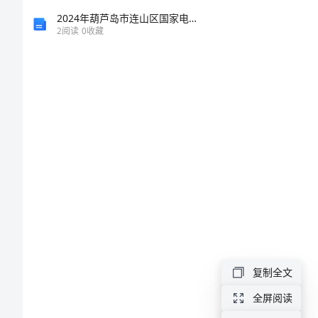
些
2024年葫芦岛市连山区国家电网招聘之机械动力类考试题库及答案（新）
2
阅读
0
收藏
幼
儿
园
安
康
教
育
方
法
复制全文
有
些
全屏阅读
和谐开展。