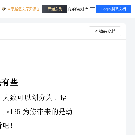
立享超值文库资源包
我的资料库
开通会员
Login 腾讯文档
编辑文档