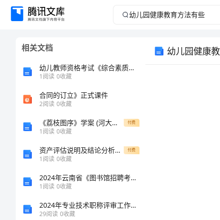
幼
儿
相关文档
幼儿园健康教
园
幼儿教师资格考试《综合素质》自我检测试卷A卷 附答案
健
1
阅读
0
收藏
合同的订立》正式课件
康
2
阅读
0
收藏
教
《荔枝图序》学案 (河大版七年级下册)
付费
1
阅读
0
收藏
育
资产评估说明及结论分析范文
付费
1
阅读
0
收藏
方
2024年云南省《图书馆招聘考试必刷100题》带解析附完整答案【全国通用】
法
1
阅读
0
收藏
2024年专业技术职称评审工作总结
有
29
阅读
0
收藏