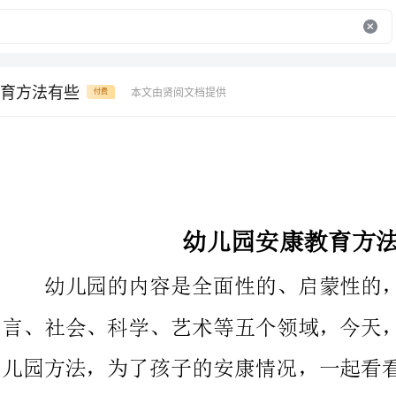
育方法有些
本文由贤阅文档提供
付费
幼儿园安康教育方法有些
幼儿园的内容是全面性的、启蒙性的，大致可以划分为、语
言、社会、科学、艺术等五个领域，今天，jy135为您带来的是幼
儿园方法，为了孩子的安康情况，一起看看吧!
首先，要组织幼儿教师学习《指导纲要》的详细内容，使广阔
幼儿教师深刻认识到幼儿园安康教育的重要性，树立良好的幼儿安
康观，进一步认识自身心理因素对幼儿安康教育的影响，这也为幼