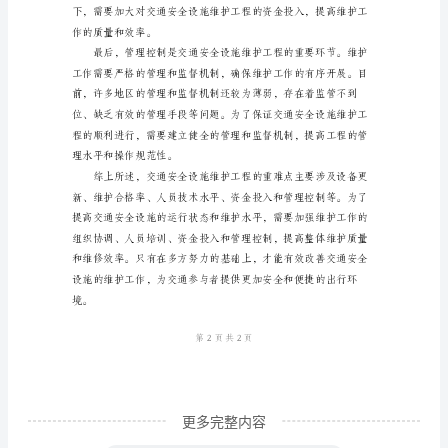
护
工
程
的
重
高维修合格率。
难
点
主
要
涉
及
以
更多完整内容
下