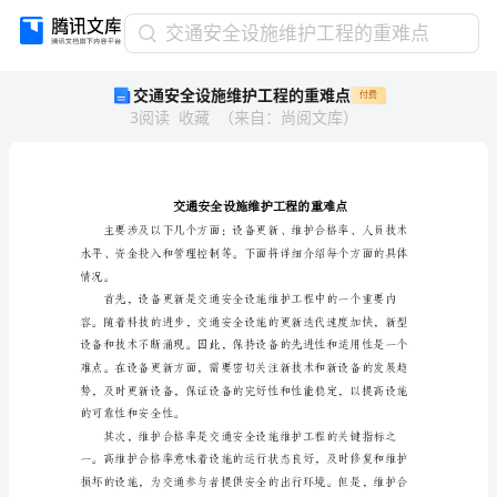
交
交通安全设施维护工程的重难点
通
交通安全设施维护工程的重难点
付费
安
3
阅读
收藏
（
来自
：
尚阅文库
）
全
设
施
维
护
工
程