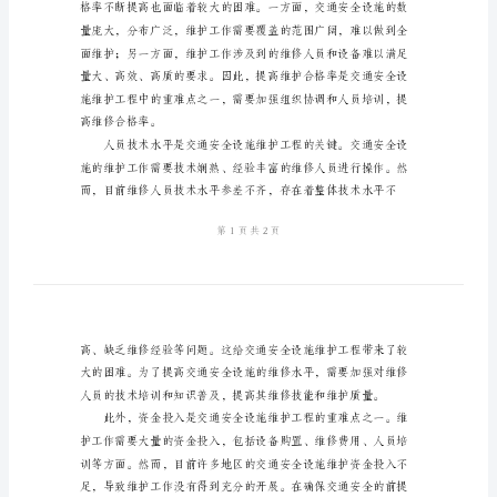
情况。
的
重
难
点
交
通
的可靠性和安全性。
安
全
设
施
维