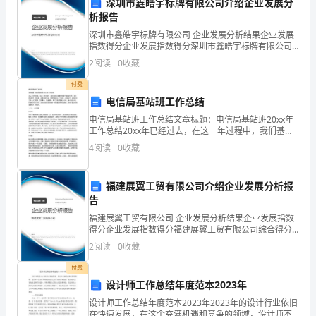
深圳市鑫皓宇标牌有限公司介绍企业发展分
人
析报告
深圳市鑫皓宇标牌有限公司 企业发展分析结果企业发展
员
指数得分企业发展指数得分深圳市鑫皓宇标牌有限公司
综合得分说明：企业发展指数根据企业规模、企业创
技
2
阅读
0
收藏
新、企业风险、企业活力四个维度对企业发展情况进行
评价。
付费
术
电信局基站班工作总结
水
电信局基站班工作总结文章标题：电信局基站班20xx年
工作总结20xx年已经过去，在这一年过程中，我们基本
理水平和操作规范性。
平、
上按要求完成了我们的工作。在工作过程中，有收获，
4
阅读
0
收藏
也有很多不足。为明年能更上一个台阶，总结如下。总
资
福建展翼工贸有限公司介绍企业发展分析报
金
告
投
福建展翼工贸有限公司 企业发展分析结果企业发展指数
得分企业发展指数得分福建展翼工贸有限公司综合得分
入
说明：企业发展指数根据企业规模、企业创新、企业风
2
阅读
0
收藏
险、企业活力四个维度对企业发展情况进行评价。该企
和
业的
付费
设计师工作总结年度范本2023年
管
设计师工作总结年度范本2023年2023年的设计行业依旧
理
在快速发展，在这个充满机遇和竞争的领域，设计师不