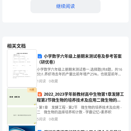
几
继续阅读
个
方
面：
设
相关文档
备
小学数学六年级上册期末测试卷及参考答案
（研优卷）
更
小学数学六年级上册期末测试卷一.选择题(共8题，共16
分)1.养虾场去年的产量比前年增产25%，也就是前年的
新、
（ ）。 A.2.5% B.25% C.125%2
1
阅读
0
收藏
维
付费
2022_2023学年新教材高中生物第1章发酵工
护
程第2节微生物的培养技术及应用二微生物的选
择培养和计数课件新人教版选择性必修3
合
- 第1章 发酵工程 - 第2节 微生物的培养技术及应用 -
二 微生物的选择培养和计数 - 学霸记忆•素养积
格
5
阅读
0
收藏
作的质量和效率。
率、