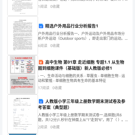
仅需要不断地拓宽自己的专业知识和技能，也需要关注
境。
1
阅读
0
收藏
控
市场动态和时事趋势，不断调整自己的设计思路和风格
制
精选户外用品行业分析报告1
等。
户外用品行业分析报告一、户外运动及户外用品市场分
析户外运动（Outdoor sports），即走出家门的运动。
下
户外运动包括登山、攀岩、野营、远足、探洞、漂流、
6
阅读
0
收藏
滑雪、骑马、自行车、背包自助旅行等。近几年
面
将
高中生物 第01章 走近细胞 专题1.1 从生物
圈到细胞课件（基础版）新人教版必修1
详
- 一、生命活动与细胞的关系 - 草履虫 - 单细胞生物 - 运
动和繁殖 - 单细胞生物具有生命的基本特征
细
17
阅读
0
收藏
介
人教版小学三年级上册数学期末测试卷及参
绍
考答案（典型题）
每
人教版小学三年级上册数学期末测试卷一.选择题(共6
题，共12分)1.秒针在钟面上从“1”走到“6”，用了（ ）。
个
A.10秒 B.20秒 C.25秒2.一
2
阅读
0
收藏