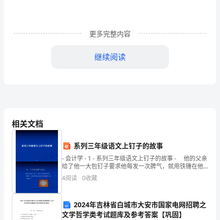
了
5
加
、
您
认
为
孩
子
任
课
老
师
组
织
管
理
6
.
更多完整内容
强
三、家长对家校交流情况满意度
继续阅读
学
总体评论：、满意
A
B
校
1
管
化
理，
学校每学期向家长宣传校园文
2.
相关文档
促
、介绍、没介绍
AB
使
系列三年级语文上钉子的故事
3.
- 会计学 - 1 - 系列三年级语文上钉子的故事 - 他的父亲
教
给了他一大包钉子要求他每发一次脾气，就用铁锤在他
家后院的
师
4
阅读
0
收藏
做
4
2024年吉林省白城市大安市国家电网招聘之
好
、经常、偶尔
文学哲学类考试题库及参考答案【巩固】
AB