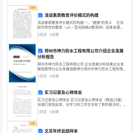
您
付费
浅谈素质教育评价模式的构建
配
浅谈素质教育评价模式的构建 一、“建模”的意义 在当
前世界性的教育（.xf.－雪风网络xf教育网）改革浪潮中,
合
出现了一个共同的趋势———各国都把建立教育（.xf.－
2
阅读
0
收藏
雪风网络xf教育网）评价制度作为制
我
们
郑州市神力防水工程有限公司介绍企业发展
分析报告
做
郑州市神力防水工程有限公司 企业发展分析结果企业发
展指数得分企业发展指数得分郑州市神力防水工程有限
好
公司综合得分说明：企业发展指数根据企业规模、企业
1
阅读
0
收藏
创新、企业风险、企业活力四个维度对企业发展情况进
对
行评
班
实习记录及心得体会
实习记录及心得体会 实习记录及心得体会（精选25篇）
级
当我们受到启发，对学习和工作生活有了新的看法时，
可以通过写心得体会的方式将其记录下来，这么做能够
任
1
阅读
0
收藏
提升我们的书面表达能力。那么写心得体
课
付费
文员年终总结样本