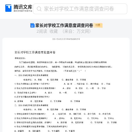
家
家长对学校工作满意度调查问卷
长
家长对学校工作满意度调查问卷
付费
对
2
阅读
收藏
（
来自
：
万文网
）
学
校
工
作
满
意
度