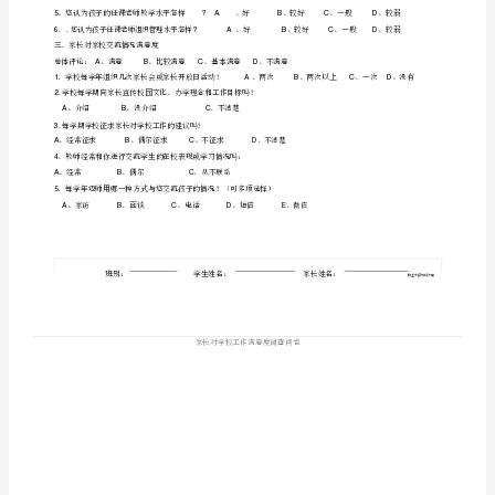
调
查
问
尊敬的家长：
卷
家
长
对
学
校
总体评论：、满意
A
工
1.
作
2.