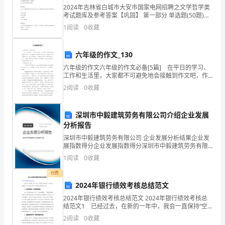
2024年吉林省白城市大安市国家电网招聘之文学哲学类
工
考试题库及参考答案【巩固】 第一部分 单选题(50题)
5
1、哲学所研究的一般规律，适用于（）A.客观物质世界
作，
1
阅读
0
收藏
的某些领域B.客观物质世界的某一领
进
六年级的作文_130
一
六年级的作文六年级的作文必备[5篇] 在平日的学习、
工作和生活里，大家都不可避免地会接触到作文吧，作
步
文根据写作时限的不同可以分为限时作文和非限时作
2
阅读
0
收藏
文。那么问题来了，到底应如何写一篇优秀的作文呢？
提
下
高
深圳市中毅建筑劳务有限公司介绍企业发展
分析报告
教
深圳市中毅建筑劳务有限公司 企业发展分析结果企业发
展指数得分企业发展指数得分深圳市中毅建筑劳务有限
学
公司综合得分说明：企业发展指数根据企业规模、企业
1
阅读
0
收藏
创新、企业风险、企业活力四个维度对企业发展情况进
质
行评
付费
量，
2024年银行绩效考核总结范文
2024年银行绩效考核总结范文 2024年银行绩效考核总
现
结范文1 已经过去，在新的一年中，我会一直保持“空
杯心态”，虚心学习，继续努力，在今后的工作中，我还
2
阅读
0
收藏
请
应努力做好以下几点： 一、树立爱岗敬业、