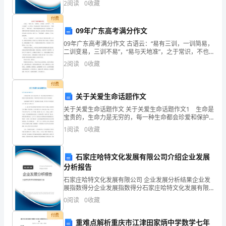
2
阅读
0
收藏
第三篇：门店销售的七大要素
业风险、企业活力四个维度对企业发展情况进行评价。
做
该企
付费
销
09年广东高考满分作文
门店销售的七大要素
09年广东高考满分作文 古语云：“易有三训，一训简易，
售
二训变易，三训不易”，“易与天地准”，之于常识，不也
是如此吗？我们生活在常识中，“春暖花开”、“秋高气
2
阅读
0
收藏
必
爽”，我们不假思索地运用它们，是为简易
须
付费
关于关爱生命话题作文
要
关于关爱生命话题作文 关于关爱生命话题作文1 生命是
有
宝贵的，生命力是无穷的，每一种生命都会珍爱和保护
自己，特别是当遇到危险时都有一种强烈的求生愿望以
1
阅读
0
收藏
及保全生命的本领. 就说蚂蚁吧!虽然它是一种弱势
激
情
石家庄哈特文化发展有限公司介绍企业发展
分析报告
你
石家庄哈特文化发展有限公司 企业发展分析结果企业发
才
展指数得分企业发展指数得分石家庄哈特文化发展有限
公司综合得分说明：企业发展指数根据企业规模、企业
0
阅读
0
收藏
创新、企业风险、企业活力四个维度对企业发展情况进
会
行评
付费
重难点解析重庆市江津田家炳中学数学七年