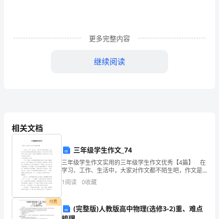
作
为
更多完整内容
一
个
继续阅读
营
动力强的人，给人的压迫感也很重，行事风格见仁见智。
销
二、亲和力
人
员
相关文档
,
我
算。
三年级学生作文_74
们
三年级学生作文实用的三年级学生作文优秀【4篇】 在
三、表达沟通力
学习、工作、生活中，大家对作文都不陌生吧，作文是
应
人们以书面形式表情达意的言语活动。那么你知道一篇
1
阅读
0
收藏
好的作文该怎么写吗？下面是小编整理的三年级学生作
该
付费
(完整版)人教版高中物理(选修3-2)重、难点
知
梳理