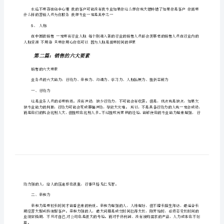
作为一个营销人员我们应该知道销售的基本大要素
5
版]
、激情
1
[修
改
、自信
2
版]
第
1
一
、坚持
3
篇：
11
销
开或继续坚持
售
、专业
4
的
五
什么样的营销人员为你服务我想专业一定是其中之一