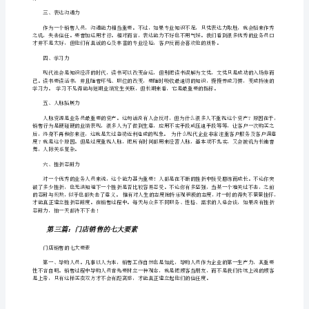
大
、人脉
5
要
素
[范
第二篇：销售的六大要素
文
模
销售的六大要素
版]
销
一、行动力
售
五
大
要
素