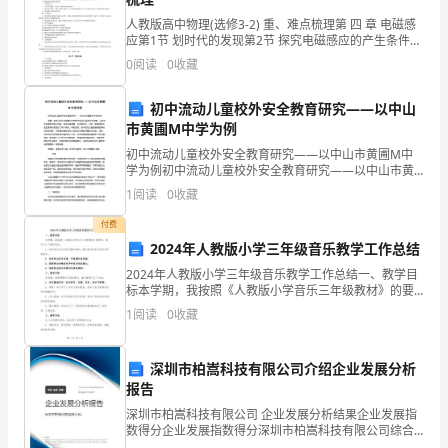
四、学习力
道
人教版高中物理(选修3-2) 重、难点梳理第 四 章 电磁感
应第1节 划时代的发现第2节 探究电磁感应的产生条件
销
一、学习要求：1、通过学习，使学生了解自然界的普遍
0
阅读
0
收藏
联系的规律，科学的态度
售
初中流动儿童校外安全教育研究——以中山
的
市黄圃M中学为例
五、人脉拓展力
初中流动儿童校外安全教育研究——以中山市黄圃M中
基
学为例初中流动儿童校外安全教育研究——以中山市黄
圃M中学为例摘要：本文以中山市黄圃M中学初中流动儿
本
1
阅读
0
收藏
童为研究对象，以校外安全教育为核心内容，通过问卷
调查、
5
付费
2024年人教版小学三年级音乐教学工作总结
舞，人际关系复杂。
大
2024年人教版小学三年级音乐教学工作总结一、教学目
六、挫折忍耐力
标本学期，我按照《人教版小学音乐三年级教材》的要
要
求，制定了以下教学目标：1. 培养学生对音乐的兴趣和
1
阅读
0
收藏
爱好，提升他们的音乐素养和审美能力。2. 培养学
素
1、
深圳市柏嵩科技有限公司介绍企业发展分析
报告
激
忍耐力，怕一天都待不下去！
深圳市柏嵩科技有限公司 企业发展分析结果企业发展指
数得分企业发展指数得分深圳市柏嵩科技有限公司综合
情
得分说明：企业发展指数根据企业规模、企业创新、企