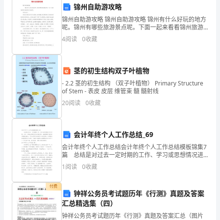
锦州自助游攻略
行
建设和改革做出更大的贡献。
锦州自助游攻略 锦州自助游攻略 锦州有什么好玩的地方
了
呢。锦州有哪些旅游景点呢。下面一起来看看锦州旅游
景点全攻略吧。 笔架山简介 笔架山风景区位于辽宁省西
4
阅读
0
收藏
部，面对渤
全
面
茎的初生结构双子叶植物
深
- 2.2 茎的初生结构 （双子叶植物） Primary Structure
of Stem - 表皮 皮层 维管束 髓 髓射线
入
20
阅读
0
收藏
的
总
会计年终个人工作总结_69
会计年终个人工作总结会计年终个人工作总结模板锦集7
结。
篇 总结是对过去一定时期的工作、学习或思想情况进
行回顾、分析，并做出客观评价的书面材料，他能够提
以
1
阅读
0
收藏
升我们的书面表达能力，不如立即行动起来写一份总结
吧
下
付费
钟祥公务员考试题历年《行测》真题及答案
是
汇总精选集（四）
钟祥公务员考试题历年《行测》真题及答案汇总（图片
我