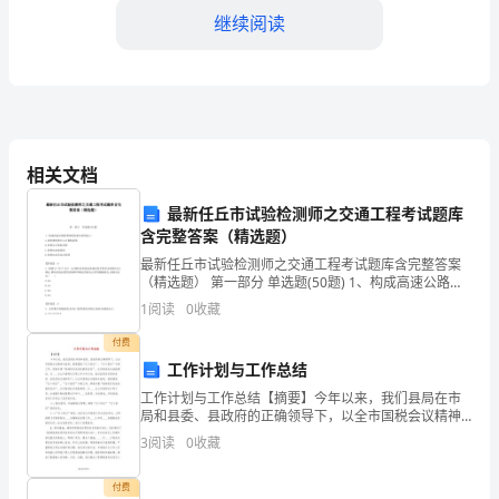
工
继续阅读
作，
我
对
断提升了自己的工作能力和水平。
自
相关文档
己
最新任丘市试验检测师之交通工程考试题库
含完整答案（精选题）
的
最新任丘市试验检测师之交通工程考试题库含完整答案
（精选题） 第一部分 单选题(50题) 1、构成高速公路收
成
费系统的基本系统是()。A.省收费结算中心计算机系统B.
1
阅读
0
收藏
收费站计算机系统C.收费站电视系
够更好地应对新的挑战和任务。
长
付费
和
工作计划与工作总结
工作计划与工作总结【摘要】今年以来，我们县局在市
发
局和县委、县政府的正确领导下，以全市国税会议精神
为指导，紧紧围绕“五个到位”、“五个落实”开展工作，积
3
阅读
0
收藏
展
极开展“保持党员先进性教育活动”，扎实推进机关效能
进
付费