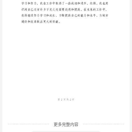
个
人
工
作
自
我
题和应对挑战的能力。
总
结
经
过
一
年
更多完整内容
的