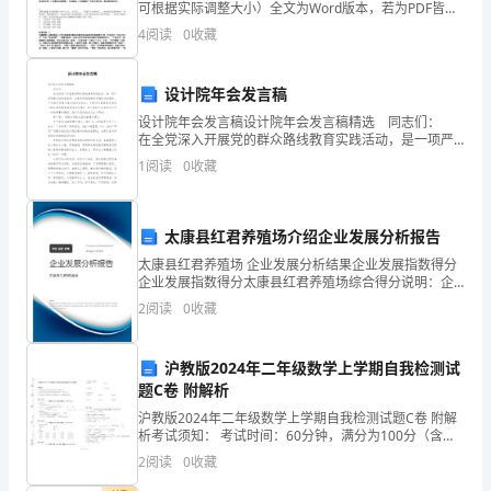
可根据实际调整大小）全文为Word版本，若为PDF皆为
盗版，请谨慎购买！一.言语理解与表达(共45题)1.【单
的
4
阅读
0
收藏
选题】采矿、煤炭、石油等资源开发业，多年来
个
设计院年会发言稿
人
设计院年会发言稿设计院年会发言稿精选 同志们：
在全党深入开展党的群众路线教育实践活动，是一项严
工
肃而重大的政治任务，也是实现我院新的发展的必然要
1
阅读
0
收藏
求。今天我们召集全体支部书记会议，主要任务就是结
作
自
太康县红君养殖场介绍企业发展分析报告
我
太康县红君养殖场 企业发展分析结果企业发展指数得分
企业发展指数得分太康县红君养殖场综合得分说明：企
总
业发展指数根据企业规模、企业创新、企业风险、企业
2
阅读
0
收藏
活力四个维度对企业发展情况进行评价。该企业的综合
评价
结：
沪教版2024年二年级数学上学期自我检测试
1.
题C卷 附解析
工
沪教版2024年二年级数学上学期自我检测试题C卷 附解
析考试须知： 考试时间：60分钟，满分为100分（含卷
作
面分2分）。 请首先按要求在试卷的指定位置填写您的姓
2
阅读
0
收藏
名、班级、学号。不要在试卷上乱写乱