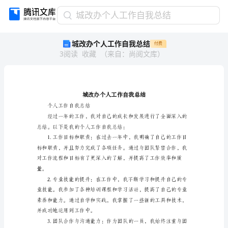
城
城改办个人工作自我总结
改
城改办个人工作自我总结
付费
办
3
阅读
收藏
（
来自
：
尚阅文库
）
个
人
工
作
自
我
个人工作自我总结
总