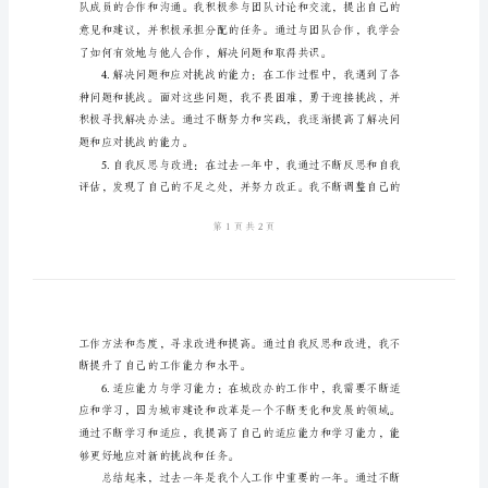
结
城
改
办
个
量。
人
工
作
自
并成功地运用到工作中。
我
总
结