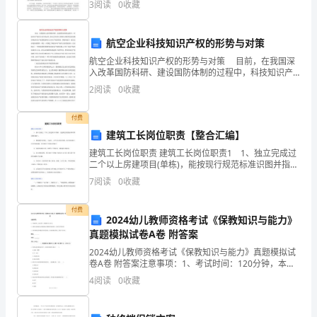
3
阅读
0
收藏
石的启示读后感范文一我读了《滴水穿石的启示》，我
行
深受感触
航空企业科技知识产权的形势与对策
党
航空企业科技知识产权的形势与对策 目前，在我国深
的
入改革国防科研、建设国防体制的过程中，科技知识产
权在企业中的运用、企业之间竞争力的核心因素将会成
2
阅读
0
收藏
政
为拥有科技知识产权的数量和自主知识产权的质量。
治
付费
建筑工长岗位职责【整合汇编】
纪
建筑工长岗位职责 建筑工长岗位职责1 1、独立完成过
二个以上房建项目(单栋)，能按现行规范标准识图并指导
律、
施工。 2、熟练操作经纬仪、全站仪、水平仪与常用仪
7
阅读
0
收藏
器，参与制定施工安全技术措施，负责组织工程
组
付费
织
2024幼儿教师资格考试《保教知识与能力》
真题模拟试卷A卷 附答案
纪
2024幼儿教师资格考试《保教知识与能力》真题模拟试
卷A卷 附答案注意事项：1、考试时间：120分钟，本卷
律、
满分为150分。 2、请首先按要求在试卷的指定位置填写
4
阅读
0
收藏
您的姓名、准考证号等信息。 3、请仔细阅
经