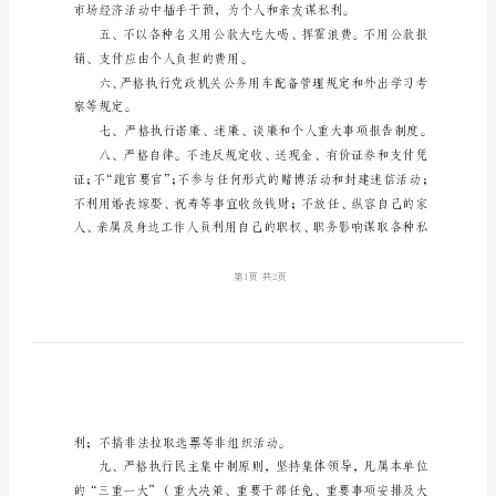
准
则
承
诺
书
一、
自律的表率。
坚
持
立
切实担负党
党
为
公、
执