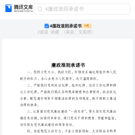
4
4廉政准则承诺书
廉
4廉政准则承诺书
付费
政
2
阅读
收藏
（
来自
：
文库吧
）
准
则
承
诺
书
廉
政