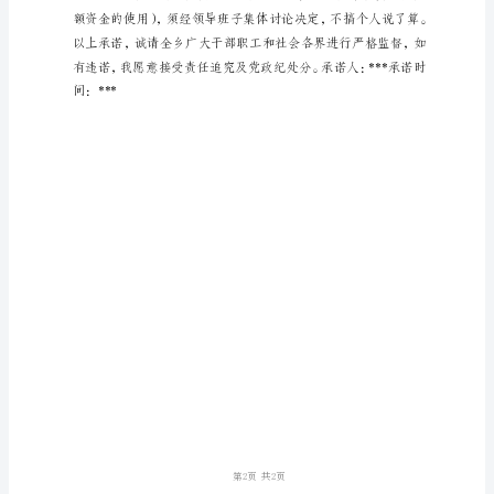
政
销、支付应由个人负担的费用。
为
民，
察等规定。
珍
惜
并
正
确
运
用
组
织
和