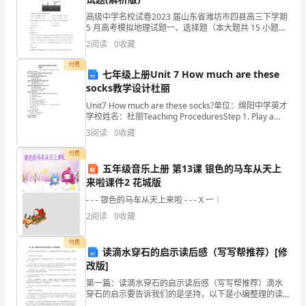
间：***
民
高级中学名校试卷2023 届山东省潍坊市四县高三下学期
5 月高考模拟地理试题一、选择题（本大题共 15 小题，
服
每小题 3 分，共 45 分。在每题所列出的四个选项中，只
2
阅读
0
收藏
有一项是最符合题目要求的。 ）
务，
付费
七年级上册Unit 7 How much are these
决
socks教学设计杜丽
Unit7 How much are these socks?单位：绵阳中学英才
不
学校姓名：杜丽Teaching ProceduresStep 1. Play a
video with the back
滥
3
阅读
0
收藏
付费
用
五年级音乐上册 第13课 银色的马车从天上
职
来啦课件2 花城版
- - - 银色的马车从天上来啦 - - - X 一︱
权。
2
阅读
0
收藏
二、
付费
读滴水穿石的启示读后感（写写帮推荐）[修
严
改版]
格
第一篇：读滴水穿石的启示读后感（写写帮推荐）滴水
穿石的启示要告诉我们的是坚持，以下是小编整理的读
执
滴水穿石的启示读后感范文，欢迎阅读参考！读滴水穿