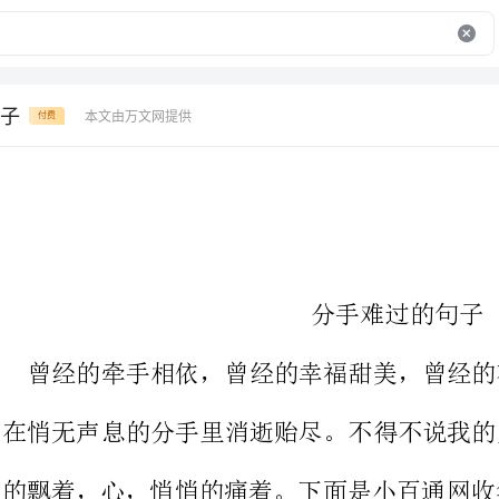
子
本文由万文网提供
付费
分手难过的句子
曾经的牵手相依，曾经的幸福甜美
在悄无声息的分手里消逝贻尽。不
的飘着，心，悄悄的痛着。下面是
1、假如有一双眼睛为我流泪、我情愿再次信任这个悲凉的人生。