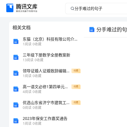
分
手
相关文档
分手难过的句
难
东猫（北京）科技有限公司介绍企业发展分析报告
过
1
阅读
0
收藏
三年级下册数学全册教案新
的
13
阅读
0
收藏
句
领导证婚人证婚致辞编辑精选范文
付费
1
阅读
0
收藏
子
高一语文必修1第四单元检测题及答案
付费
4
阅读
0
收藏
分
优选山东省济宁市建筑工程三类人员安全知识岗前培训及继续教育考试题库含答案解析
付费
手
0
阅读
0
收藏
阅读保藏。
难
2023年保安工作嘉奖通告
1
阅读
0
收藏
过