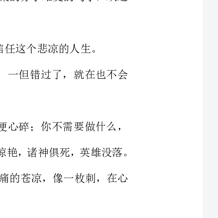
查找的人，一但错过了，就在也不会
手势，我便心碎；你不需要做什么，
只需要说两个字，我就死亡。全部的岁月不再惊艳，诸神俱死，英雄没落。
的哀痛，哀痛的苍凉，像一枚刺，在心
请你将永久牢记这份欢乐；假如我的
有这么一个人赐予你这份痛楚；假如我
请你记住给过你伤痕的这个人，可以吗？
的人，而你失去的却是一个不爱你的