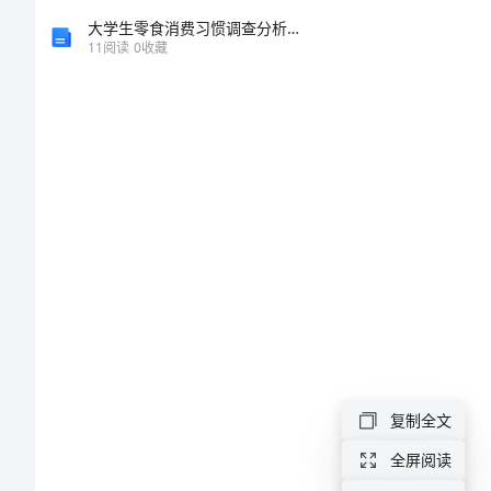
的
大学生零食消费习惯调查分析报告
11
阅读
0
收藏
句
回来。
子
曾
经
的
牵
手
相
依，
曾
复制全文
经
全屏阅读