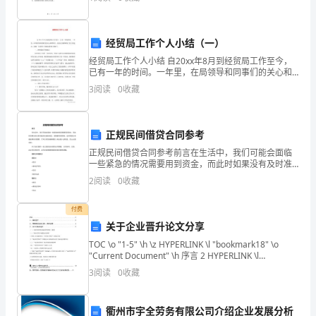
事新岗位提供了部分助力，诸多事务仍需重新学习和深
入理
动
人，一共有多少名同学参加爬山比赛？
经贸局工作个人小结（一）
着
经贸局工作个人小结 自20xx年8月到经贸局工作至今，
共能坐多少人?
的
已有一年的时间。一年里，在局领导和同事们的关心和
帮助下，我各方面都取得了较大的进步。现将一年来的
3
阅读
0
收藏
呼
工作情况简要汇报如下： 一、思想素质
元？你还能提出什么问题？
啦
正规民间借贷合同参考
圈
正规民间借贷合同参考前言在生活中，我们可能会面临
一些紧急的情况需要用到资金，而此时如果没有及时准
B.
备好足够的现金，就需要考虑借钱。这时借贷合同就显
2
阅读
0
收藏
得至关重要，它可以有效保障借款人和出借人的权益，
电
防止出现
付费
风
关于企业晋升论文分享
扇
TOC \o "1-5" \h \z HYPERLINK \l "bookmark18" \o
"Current Document" \h 序言 2 HYPERLINK \l
的
"bookmark20
3
阅读
0
收藏
运
衢州市宇全劳务有限公司介绍企业发展分析