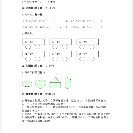
真
二.判断题(共6题，共12分)
题】
2.一块橡皮约重20千克。（）
苏
3.606是3的22倍。（）
4.□÷☆=63……7，☆最小是
教
5
版
三
三.填空题(共6题，共17分)
年
级
上
5
册
6.算一算，填一填。
数
学
期