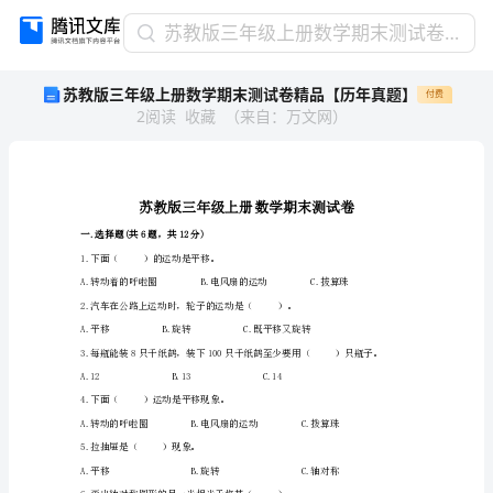
苏
苏教版三年级上册数学期末测试卷精品【历年真题】
教
苏教版三年级上册数学期末测试卷精品【历年真题】
付费
版
2
阅读
收藏
（
来自
：
万文网
）
三
年
级
上
册
数
一.选择题(共6题，共12分)
学
1.下面（）的运动是平移。