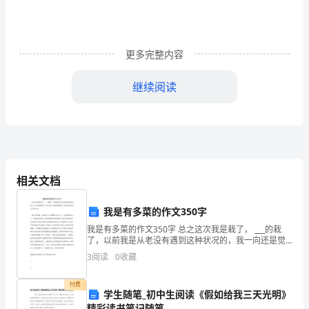
末
测
更多完整内容
试
卷
继续阅读
一.
选
择
相关文档
题
(共
我是有多菜的作文350字
6千克+3千克=（）千克
6
我是有多菜的作文350字 总之这次我是栽了， ___的栽
了，以前我是从老没有遇到这种状况的，我一向还是觉
四.计算题(共2题，共10分)
得在一些小事儿上我还是挺顺的，但是这次我真是走了
题，
3
阅读
0
收藏
冤大头了。 前几天的时候，早晨来上班，我
1.比一比，算一算。
共
付费
学生随笔_初中生阅读《假如给我三天光明》
12
精彩读书笔记随笔