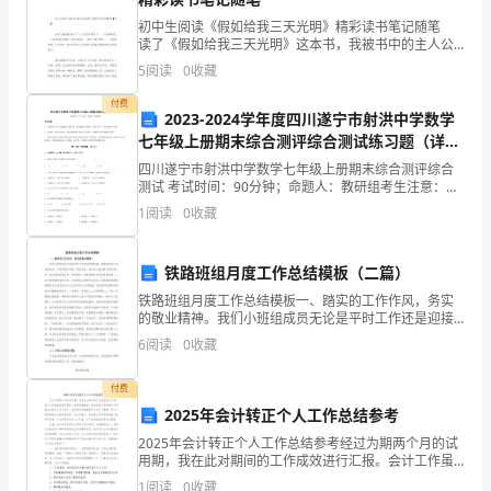
分)1.
初中生阅读《假如给我三天光明》精彩读书笔记随笔
读了《假如给我三天光明》这本书，我被书中的主人公
下
海伦深深的吸引，从她的身上我学到了很多，使我找到
2.开火车。
5
阅读
0
收藏
了坚强不屈挑战生命极限的勇气。阅读后不妨写写读书
笔记
面
付费
2023-2024学年度四川遂宁市射洪中学数学
（
七年级上册期末综合测评综合测试练习题（详
解）
四川遂宁市射洪中学数学七年级上册期末综合测评综合
）
测试 考试时间：90分钟；命题人：教研组考生注意：
1、本卷分第I卷（选择题）和第Ⅱ卷（非选择题）两部
1
阅读
0
收藏
的
分，满分100分，考试时间90分钟2、答卷前，考生务
运
铁路班组月度工作总结模板（二篇）
五.作图题(共1题，共4分)
动
铁路班组月度工作总结模板一、踏实的工作作风，务实
的敬业精神。我们小班组成员无论是平时工作还是迎接
是
1.画出它们的对称轴。
检查，都能将各项工作准备在先。工作中服从分配，顾
6
阅读
0
收藏
全大局，能以主人翁态度对待各项工作。各班老师团结
平
合作、密
付费
移。
2025年会计转正个人工作总结参考
A.
2025年会计转正个人工作总结参考经过为期两个月的试
用期，我在此对期间的工作成效进行汇报。会计工作虽
六.解答题(共6题，共30分)
表面看似简单，实则充满挑战。我过往的工作经验为从
转
1
阅读
0
收藏