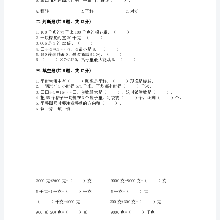
期
末
测
试
卷
4.下面（）运动是平移现象。
精
5.拉抽屉是（）现象。
品
【历
年