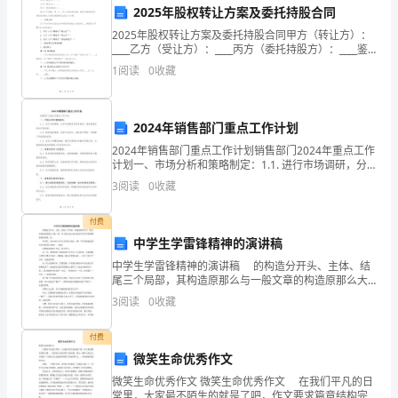
旅
2025年股权转让方案及委托持股合同
2025年股权转让方案及委托持股合同甲方（转让方）：
行，
____乙方（受让方）：____丙方（委托持股方）：____鉴
于以下前提，甲、乙、丙三方经友好协商，就甲方持有
1
阅读
0
收藏
只
的某公司股权的转让及委托持股事宜达成以
是
2024年销售部门重点工作计划
旅
2024年销售部门重点工作计划销售部门2024年重点工作
计划一、市场分析和策略制定：1.1. 进行市场调研，分
途
析市场需求和竞争情况，确定销售目标和市场份额。1.2.
3
阅读
0
收藏
制定销售策略，包括产品定位、目标客
归
付费
来，
外飞翔。
中学生学雷锋精神的演讲稿
心
中学生学雷锋精神的演讲稿 的构造分开头、主体、结
读仓央嘉措有感
尾三个局部，其构造原那么与一般文章的构造原那么大
情
致一样。以下是由为大家出来的中学生学雷锋精神的演
（二）
3
阅读
0
收藏
讲稿，仅。 同学们，在这960万平方公里的土地上
有
武园园
付费
点
微笑生命优秀作文
微笑生命优秀作文 微笑生命优秀作文 在我们平凡的日
复
常里，大家最不陌生的就是了吧，作文要求篇章结构完