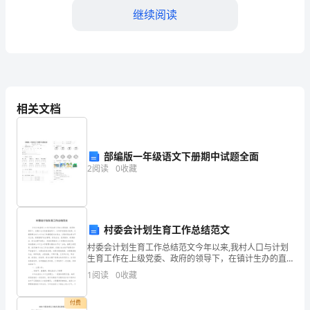
的
继续阅读
诗
歌，
如
同
相关文档
经
历
部编版一年级语文下册期中试题全面
的那一刻已经注定一世的纠缠。
2
阅读
0
收藏
了
一
场
村委会计划生育工作总结范文
朝
村委会计划生育工作总结范文今年以来,我村人口与计划
生育工作在上级党委、政府的领导下，在镇计生办的直
圣
接指导下，以科学发展观为统领，以提高群众对人口计
1
阅读
0
收藏
生工作满意度为出发点，以稳定低生育水平为主线，紧
紧围绕
的
付费