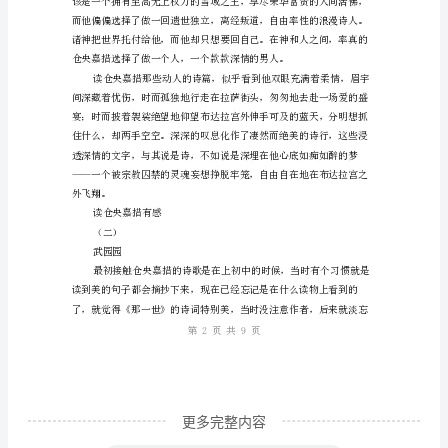
完
仓
央
嘉
措
的
传
奇
得双全法/不负如来不负卿”。
人
生，
读
完
他
更多完整内容