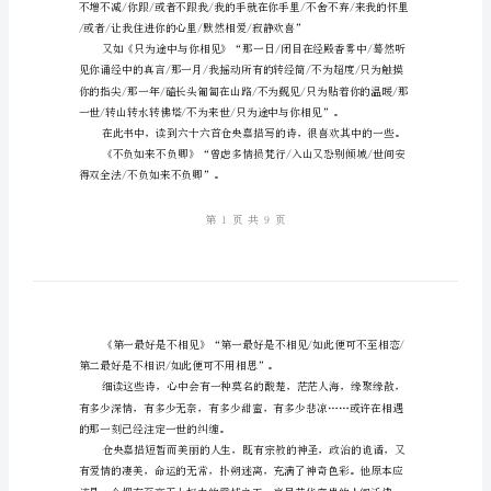
措
有
感
读
《仓
央
嘉
措》
喜欢。
有
感
（一）
看