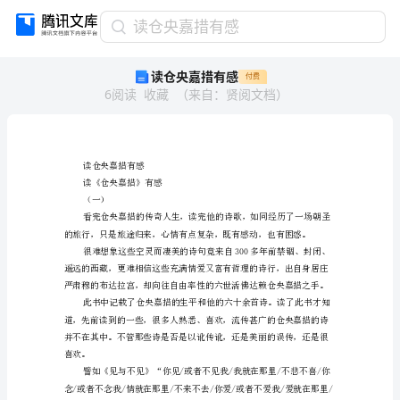
读
读仓央嘉措有感
仓
读仓央嘉措有感
付费
央
6
阅读
收藏
（
来自
：
贤阅文档
）
嘉
措
有
感
读
读仓央嘉措有感
仓
读《仓央嘉措》有感
央
（一）
嘉