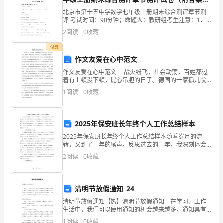
差：
解）
北京市第十五中学数学七年级上册期末综合测评章节测
评 考试时间：90分钟；命题人：教研组考生注意：1、
2、
本卷分第I卷（选择题）和第Ⅱ卷（非选择题）两部分，满
2
阅读
0
收藏
决，添加到皮带不打滑为止。
分100分，考试时间90分钟2、答卷前，考生务必
皮
付费
作文友爱在心中范文
带
程来增大张紧力。
作文友爱在心中范文 战火纷飞，社会动荡，百姓都过
制
着有上顿没下顿，提心吊胆的日子。德国的一家孤儿院
里，因为战乱，这里几乎成为“收难所”。有两个年龄相
八、输送带上覆盖胶早期破损：
1
阅读
0
收藏
造
当，看上去还不满十岁的小男孩，为躲避战乱逃到
和
2025年保安班长年终个人工作总结样本
接
2025年保安班长年终个人工作总结样本随着岁月的流
转，又到了一年的尾声。反思过去的一年，我深刻体会
头
到时间的珍贵以及工作所蕴含的挑战。身为保安班长，
2
阅读
0
收藏
我始终怀揣着信心与责任感，坚守使命，不负众望，勇
九、输送带下覆盖胶早期磨损：
的
于承担
质
清明节放假通知_24
量
清明节放假通知【热】清明节放假通知 在学习、工作
生活中，我们可以使用通知的机会越来越多，通知具有
使用范围的广泛性、文种使用的晓谕性和行文方向的不
产
1
阅读
0
收藏