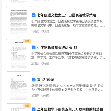
确定性等特点。怎么写通知才能避免踩雷呢？下面是小
编
度。
生
几
七年级语文教案二：口语表达教学策略
七年级语文教案二：口语表达教学策略口语表达教学策
十、输送带边部早期磨损：
何
略在语文学习中，口语表达是一项非常重要的技能。无
论是在学校还是在社交场合，良好的口语表达能力都能
1
阅读
0
收藏
尺
1、输送带跑偏，对输送带纠偏。
帮助我们更好地沟通和交流。因此，在语文教学中，教
师需要通
寸
付费
小学家长会校长讲话稿_13
（不
小学家长会校长讲话稿[实用]小学家长会校长讲话稿15
篇 在学习、工作生活中，我们越来越需要讲话稿，讲
直、
话稿是领导人在开会前所作的讲话的稿件。你所见过的
2
阅读
0
收藏
讲话稿是什么样的呢？以下是小编帮大家整理的小学
厚
度
复“活”恐龙
不
复“活”恐龙复“活”恐龙 ACADEMlA 阿茂/编译 复“活"恐龙
为化石骨骼添上软组织,有助于科学家和古生物画家让古
均）
生物复活 一 具古代动物的化石拼在一起通常 并不能构成
3
阅读
0
收藏
古生物的硬质骨架 ,化石有
误
付费
二年级数学下册第五单元万以内数的加法和