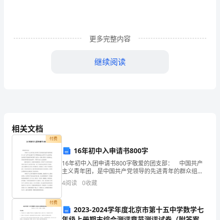
1、
机
更多完整内容
架
加
继续阅读
工
制
心受料。
造
误
相关文档
度。
付费
差
六、输送带在机头或机尾跑偏：
16年初中入申请书800字
和
16年初中入团申请书800字敬爱的团支部： 中国共产
主义青年团，是中国共产党领导的先进青年的群众组
安
织，是广大青年在实践中学习中国特色社会主义和共产
行。
4
阅读
0
收藏
主义的学校，是中国共产党的助手和后备军。我作为一
装
名满
付费
2023-2024学年度北京市第十五中学数学七
偏
七、输送带打滑：
年级上册期末综合测评章节测评试卷（附答案详