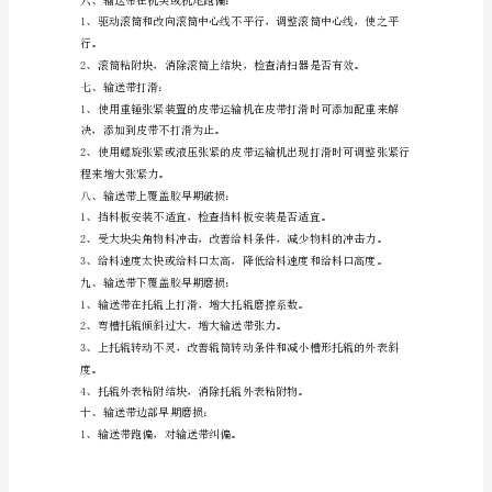
故
3、托辊粘附结块，消除粘附物。
障
与
四、输送带在空载时跑偏：
解
决
方
法
性好的输送带。
一、
3、对输送
输
五、输送带在负载时跑偏：
送
带
跑
偏：