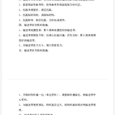
解
决
往张力大的一边跑偏。
方
都会产生皮带跑偏现象。
法
皮
不均匀，发生运行时跑偏。
带
二、输送带的同一局部产生跑偏：
输
1、输送带接头连接不正，重新连接。
送
机
常
见
2、托辊未调整好，调正托辊。