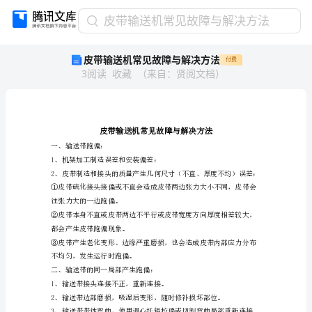
皮
皮带输送机常见故障与解决方法
带
皮带输送机常见故障与解决方法
付费
输
3
阅读
收藏
（
来自
：
贤阅文档
）
送
机
常
见
故
障
一、输送带跑偏：
1、机架加工制造误差和安装偏差：
与