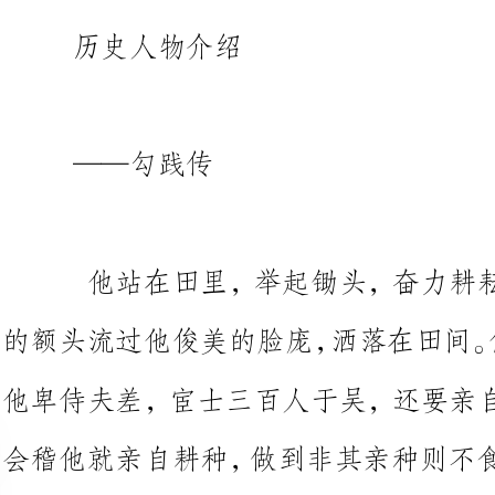
——勾践传
他站在田里，举起锄头，奋力
的
他卑侍夫差，宦士三百人于吴，还
会稽他就亲自耕
吃着粗陋的饭食，还要舔食苦胆；
招贤纳士。他一刻也不懈怠。
他
可以平静地终老余生，然而他没有