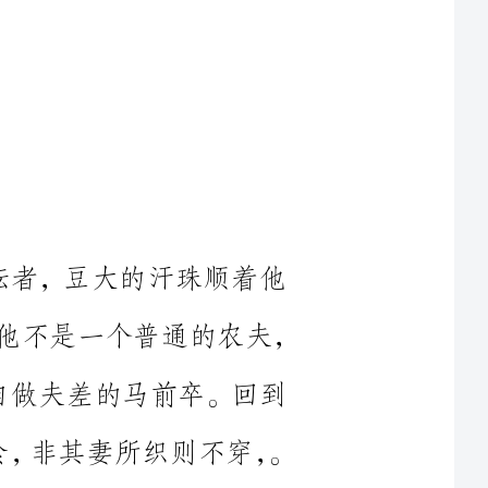
耕耘者，豆大的汗珠顺着他
额头流过他俊美的脸庞，洒落在田间。他不是一个普通的农夫，
要亲自做夫差的马前卒。回到
种，做到非其亲种则不食，非其妻所织则不穿，。
躺在柴草铺上，还在想着如何
为什么要这样辛苦呢？国亡了，他可以逃走，可以隐居，
！他没有忘记国君的责任，没