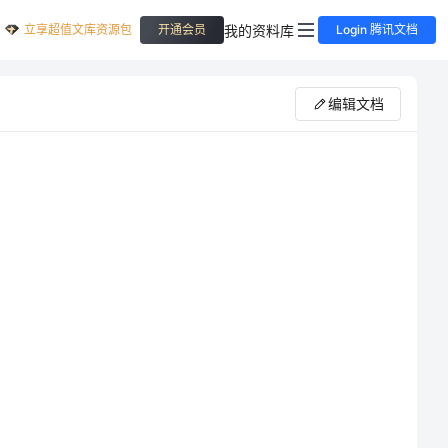
立享超值文库资源包
我的资料库
开通会员
Login 腾讯文档
编辑文档