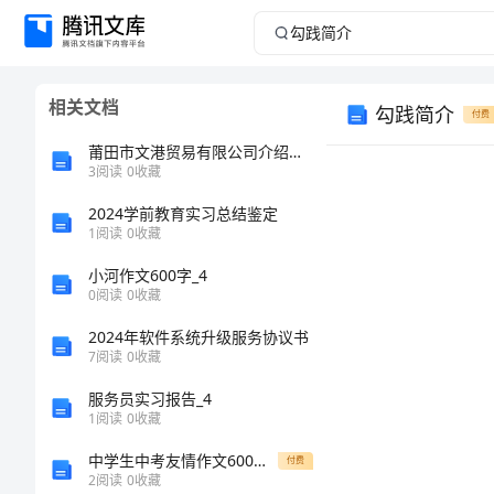
勾
践
相关文档
勾践简介
简
付费
莆田市文港贸易有限公司介绍企业发展分析报告
介
3
阅读
0
收藏
2024学前教育实习总结鉴定
勾
1
阅读
0
收藏
践
小河作文600字_4
简
0
阅读
0
收藏
介
2024年软件系统升级服务协议书
7
阅读
0
收藏
篇
服务员实习报告_4
一：
1
阅读
0
收藏
历
中学生中考友情作文600字左右
付费
2
阅读
0
收藏
史