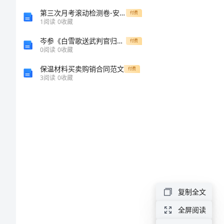
第三次月考滚动检测卷-安徽合肥市庐江县二中数学七年级上册期中综合测评综合测评试题（解析版）
人
付费
1
阅读
0
收藏
物
岑参《白雪歌送武判官归京》教案
付费
介
0
阅读
0
收藏
绍
保温材料买卖购销合同范文
付费
3
阅读
0
收藏
勾
践
传
历
史
人
复制全文
物
全屏阅读