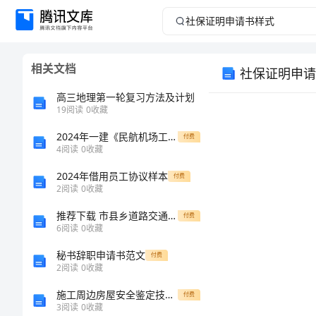
社
保
相关文档
社保证明申请
证
高三地理第一轮复习方法及计划
明
19
阅读
0
收藏
2024年一建《民航机场工程管理与实务》测试题I卷 含答案
申
付费
4
阅读
0
收藏
请
2024年借用员工协议样本
付费
2
阅读
0
收藏
书
推荐下载 市县乡道路交通管理情况调查报告02024
付费
6
阅读
0
收藏
样
单位地址：
秘书辞职申请书范文
付费
式
2
阅读
0
收藏
施工周边房屋安全鉴定技术服务合同
付费
社
3
阅读
0
收藏