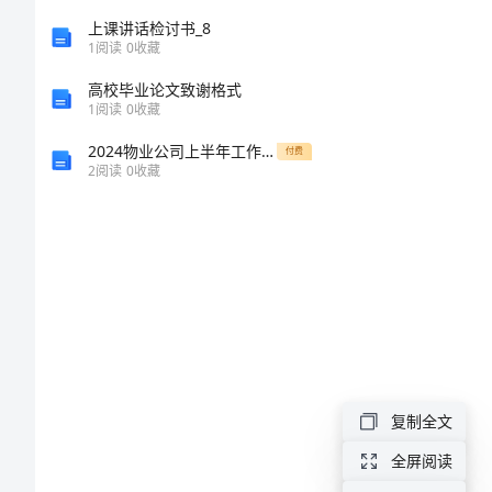
保
附打印：
上课讲话检讨书_8
1
阅读
0
收藏
证
高校毕业论文致谢格式
明
1
阅读
0
收藏
申
2024物业公司上半年工作总结
付费
请
2
阅读
0
收藏
书
样
式
我
单
位
复制全文
因
全屏阅读
需