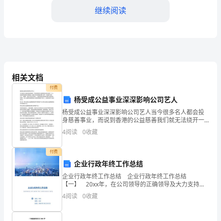
继续阅读
师
资
C:时效性
格
考
D:效益性
相关文档
试
【答案】：C
付费
杨受成公益事业深深影响公司艺人
附
杨受成公益事业深深影响公司艺人当今很多名人都会投
答
身慈善事业，而说到香港的公益慈善我们就无法绕开一
规定的是（）。
个人，他就是英皇集团主席杨受成，被称为“现代香港娱
4
阅读
0
收藏
案
乐圈一把手”。英皇旗下有着twins、谢霆锋、容祖儿等
【培
付费
企业行政年终工作总结
优
企业行政年终工作总结 企业行政年终工作总结
【一】 20xx年，在公司领导的正确领导及大力支持
A
出卖人承担
下，在兄弟部门的大力协作下 ，面对激烈的市场竞争形
4
阅读
0
收藏
势，行政部紧紧围绕管理、服务、培训、招聘等工作重
卷】
点，注