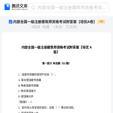
内
内部全国一级注册建筑师资格考试附答案【培优A卷】
部
内部全国一级注册建筑师资格考试附答案【培优A卷】
付费
全
4
阅读
收藏
（
来自
：
万文网
）
国
一
级
注
册
建
卷】
筑