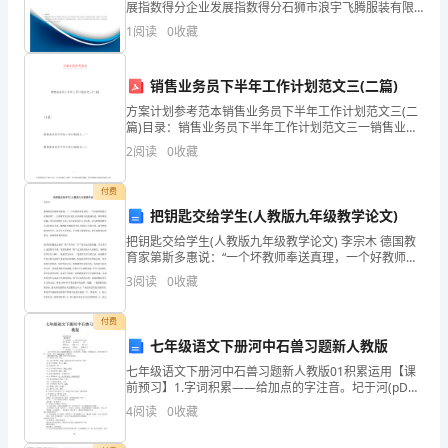
感
展指数得分企业发展指数得分石狮市浪宇飞腾服装有限
B:文明施工检查评分表
公司综合得分说明：企业发展指数根据企业规模、企业
1
阅读
0
收藏
器
创新、企业风险、企业活力四个维度对企业发展情况进
行评
的
销售业务员下半年工作计划范文三(二篇)
类
方案计划参考范本销售业务员下半年工作计划范文三(二
篇)目录：销售业务员下半年工作计划范文三一销售业务
别
员下半年工作计划范文二二- 1 -欢迎您阅读并下载本文
2
阅读
0
收藏
档，本文档来源于互联网，如有侵权请联系删除！我
不
付费
包
把钥匙交给学生(人教版九年级教学论文)
把钥匙交给学生(人教版九年级教学论文) 李宗木 德国教
括
育家第斯多惠说：“一个坏教师奉送真理，一个好教师则
教人发现真理”。大多数学生往往是生吞活剥前人的现成
3
阅读
0
收藏
（
结论。例如某某问题，往往问老师怎么答，而不是问
）。
付费
七年级语文下册河中石兽习题新人教版
A:
七年级语文下册河中石兽习题新人教版01积累运用【课
氯
前预习】1.字词积累——给加点的字注音。圮于河(pD棹
(zhao)曳(ye)铁钯(pa)木柿(fei)湮(yan)啮沙(nie)溯(su)臆
4
阅读
0
收藏
断(yi)
化