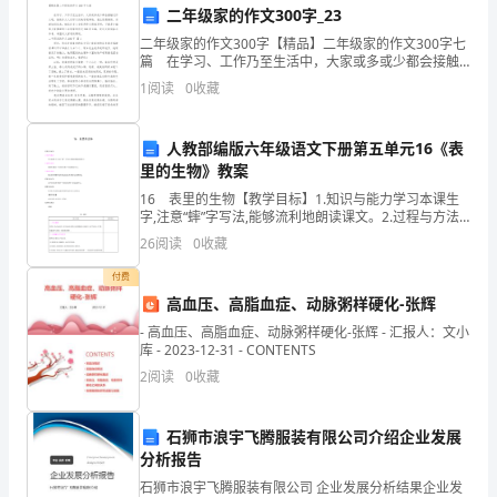
第
由买方承担的时间相应推迟
二年级家的作文300字_23
一
二年级家的作文300字【精品】二年级家的作文300字七
篇 在学习、工作乃至生活中，大家或多或少都会接触
部
过作文吧，借助作文人们可以反映客观事物、表达思想
1
阅读
0
收藏
感情、传递知识信息。相信许多人会觉得作文很难
【答案】：A
分
人教部编版六年级语文下册第五单元16《表
单
里的生物》教案
A:筹资成本较低
选
16 表里的生物【教学目标】1.知识与能力学习本课生
字,注意“蟀”字写法,能够流利地朗读课文。2.过程与方法
题
B:限制性条款较多
理解作者眼中“表里的生物”究竟指的是什么。3.情感与价
26
阅读
0
收藏
值体会在作者眼中童年的记忆是人生的珍宝
（50
C:财务风险小
付费
高血压、高脂血症、动脉粥样硬化-张辉
题）
D:筹资速度快
- 高血压、高脂血症、动脉粥样硬化-张辉 - 汇报人：文小
1、
库 - 2023-12-31 - CONTENTS
【答案】：D
2
阅读
0
收藏
湿
度
石狮市浪宇飞腾服装有限公司介绍企业发展
分析报告
A:施工机具检查评分表
传
石狮市浪宇飞腾服装有限公司 企业发展分析结果企业发