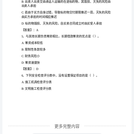
优
C:屋顶首层各两处
A
D:屋顶一处首层两处
卷】
【答案】：D
内
部
（）。
全
A:合法性
国
B:真实性
一
级
注
册
建
更多完整内容
筑