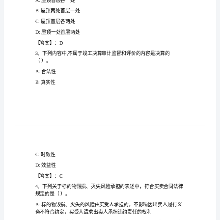
师
资
1、湿度传感器的类别不包括（）。
格
A:氯化锂湿度传感器
考
B:陶瓷湿度传感器
试
C:氧化镁湿度计
附
D:碳湿敏元件
答
【答案】：C
案
【培
A:屋顶首层各一处
B:屋顶两处首层一处