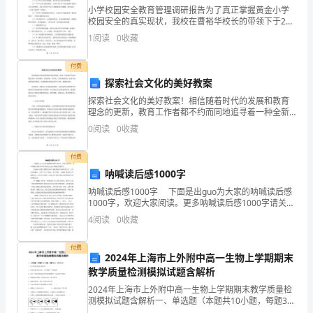
教
小学校园安全教育管理调研报告为了真正掌握黄金小学
校园安全的真实现状，我校在曹裕华校长的带领下于2月
学
28日进行了调研，通过走访、现场查看等形式，进行了
1
阅读
0
收藏
全方位的调查和了解，并进行了细致的分析、整理，形
的
成本
付费
工
探索社会文化的美好教案
作
探索社会文化的美好教案！相信随着时代的发展和教育
理念的更新，教育工作者都不约而同地追寻着一种全新
总
的、更为理性、科学的、具有创造性的、面向未来的教
0
阅读
0
收藏
育教学模式，以期能够更好地促进学生全面、健康地发
结，
展。在我
付费
欢
呐喊读后感1000字
呐喊读后感1000字 下面是出guo为大家的呐喊读后感
迎
1000字，欢迎大家阅读。更多呐喊读后感1000字请关注
出guo呐喊读后感栏目。 鲁迅的小说是中国现代白话
访
4
阅读
0
收藏
小说的奠基之作和经典之作，它以无
问
付费
2024年上海市上外附中高一生物上学期期末
更
教学质量检测模拟试题含解析
2024年上海市上外附中高一生物上学期期末教学质量检
多
测模拟试题含解析一、单选题（本题共10小题，每题3
分，共30分）1、关于病毒的叙述正确的是（ ）A．病毒