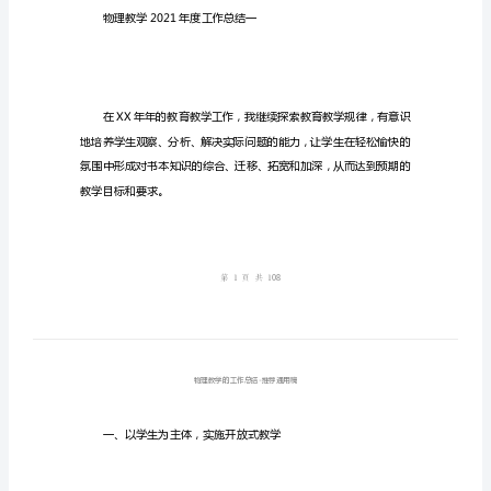
理
教
学
能够对您有帮助！
的
工
作
总
结-
推
荐
通
用
物理教学2021年度工作总结一
稿