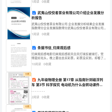
物
1
阅读
0
收藏
是最简单的生物，只有核糖体一种细胞器B
理
武夷山佼佼者茶业有限公司介绍企业发展分
析报告
教
武夷山佼佼者茶业有限公司 企业发展分析结果企业发展
学
指数得分企业发展指数得分武夷山佼佼者茶业有限公司
综合得分说明：企业发展指数根据企业规模、企业创
1
阅读
0
收藏
个
新、企业风险、企业活力四个维度对企业发展情况进行
评价。
人
条据书信_归来观后感
2
第页共
工
归来观后感电影归来观后感前天白天打球反被球打，觉
页
得是好兆头，晚上要出去买彩票，彩票没买到，却看了
一场电影，张艺谋的《归来》。之前并不知道电影情
作
10
阅读
0
收藏
节，只听说看此片要从头哭到尾，于是买瓶水进影城以
防眼泪
总
付费
九年级物理全册 第17章 从指南针到磁浮列
结
车 第3节 科学探究 电动机为什么会转动课件
的
（新版）沪科版
- - - - - - - -
2
阅读
0
收藏
内
容！
付费