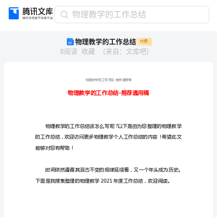
物
物理教学的工作总结
理
物理教学的工作总结
付费
教
8
阅读
收藏
（
来自
：
文库吧
）
学
的
工
作
总
结
物