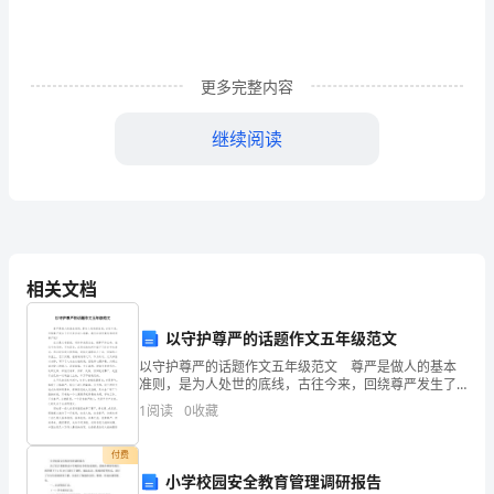
呢？
以
更多完整内容
下
继续阅读
是
由
为
您
相关文档
整
理
以守护尊严的话题作文五年级范文
以守护尊严的话题作文五年级范文 尊严是做人的基本
的
准则，是为人处世的底线，古往今来，回绕尊严发生了
许许多多动人故事，我们应该究竟怎样对待尊严呢? 在
1
阅读
0
收藏
物
大是大非面前，有许多先烈志士，视尊严如生命，他们
理
付费
小学校园安全教育管理调研报告