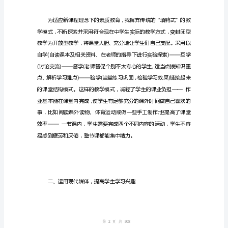
物
理
教
学
的
工
作
教学目标和要求。
总
结
该
怎
1
第页共
么
页
写