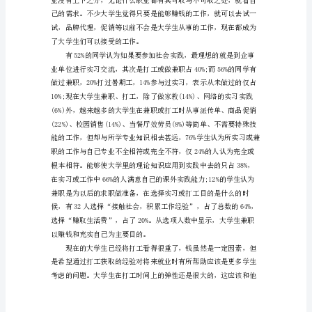
查
报
告
汇
编
生30名，大三学生15名。
大
学
生
社
题进行展开。
会
实
践
调