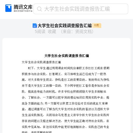
大
大学生社会实践调查报告汇编
学
大学生社会实践调查报告汇编
付费
生
5
阅读
收藏
（
来自
：
贤阅文档
）
社
会
实
践
调
查
大学生社会实践调查报告汇编
报