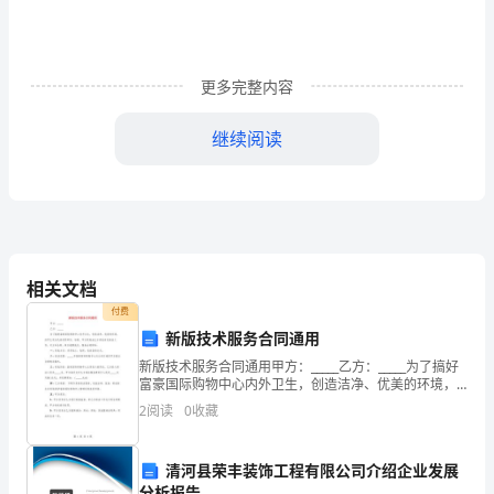
查
报
告
更多完整内容
汇
继续阅读
编
份。(调查问卷及数据统计详见附录)
时
下，
相关文档
大
付费
新版技术服务合同通用
学
新版技术服务合同通用甲方：_____乙方：_____为了搞好
生
富豪国际购物中心内外卫生，创造洁净、优美的环境，
经甲乙双方代表共同研究、协商，甲方同意由乙方承包
2
阅读
0
收藏
有关清洁工作，订立本合同，双方遵照执行，服务
通
了大学生们可以接受的工作。
过
清河县荣丰装饰工程有限公司介绍企业发展
分析报告