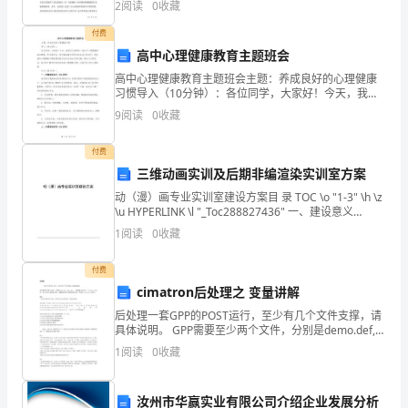
2
阅读
0
收藏
打
患者进行治疗，对比每例患者手术时间、术创切口
以赚钱和充实自己为主要目的。
付费
工
高中心理健康教育主题班会
或
高中心理健康教育主题班会主题：养成良好的心理健康
习惯导入（10分钟）：各位同学，大家好！今天，我将
在
为大家带来一堂关于心理健康的班会课程。作为高中
9
阅读
0
收藏
生，我们面临着许多学业和生活上的压力，而良好的心
理健康习
假
付费
期
三维动画实训及后期非编渲染实训室方案
动（漫）画专业实训室建设方案目 录 TOC \o "1-3" \h \z
积
\u HYPERLINK \l "_Toc288827436" 一、建设意义
PAGEREF _Toc288827436
极
1
阅读
0
收藏
参
付费
cimatron后处理之 变量讲解
与
后处理一套GPP的POST运行，至少有几个文件支撑，请
社
具体说明。 GPP需要至少两个文件，分别是demo.def,
demo.dex，一般安装之后还有一个demo.exf文件，这
1
阅读
0
收藏
个文件不起实际作用
会
实
汝州市华赢实业有限公司介绍企业发展分析