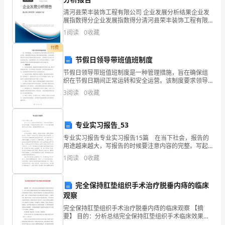
利
清河县荣丰装饰工程有限公司 企业发展分析结果企业发
用
展指数得分企业发展指数得分清河县荣丰装饰工程有限
公司综合得分说明：企业发展指数根据企业规模、企业
1
阅读
0
收藏
创新、企业风险、企业活力四个维度对企业发展情况进
课
行评
付费
余
节假日领导带班值班制度
时
节假日领导带班值班制度是一种管理措施，旨在确保组
织在节假日期间正常运转和安全运营。该制度要求领导
层在节假日期间轮流值班，以保证紧急情况的及时响应
间
3
阅读
0
收藏
和管理决策的及时推动。这种制度不仅有助于组织的高
效运转，
找
专业实习报告_53
份
专业实习报告专业实习报告15篇 在当下社会，报告的
兼
用途越来越大，写报告的时候要注意内容的完整。写起
报告来就毫无头绪？以下是小编收集整理的专业实习报
1
阅读
0
收藏
职
告，希望能够帮助到大家。专业实习报告1 时
工
完全保持肛垫组织手术治疗脱垂内痔的临床
观察
作
完全保持肛垫组织手术治疗脱垂内痔的临床观察 【摘
打
要】 目的：分析总结完全保持肛垫组织手术临床效果及
意义。方法 采用完全保持肛垫组织手术对60例脱垂内痔