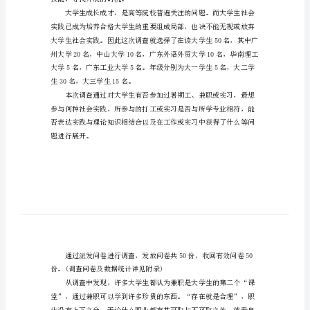
告
汇
编
大
学
生
社
会
实
践
技能，寻找开展的时机。
调