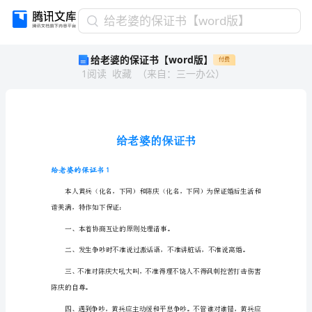
给
给老婆的保证书【word版】
老
给老婆的保证书【word版】
付费
婆
1
阅读
收藏
（
来自
：
三一办公
）
的
保
证
书
【word
版】
给