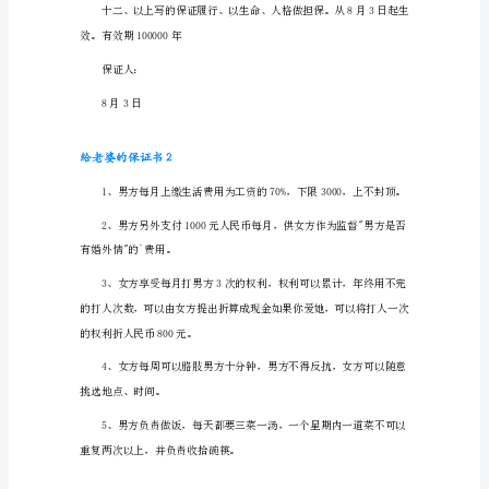
1
本
人
黄
兵
表示黄兵的.诚意。
（化
名，
下
出舍之为（陈）庆。
同）
和
陈
庆
（化