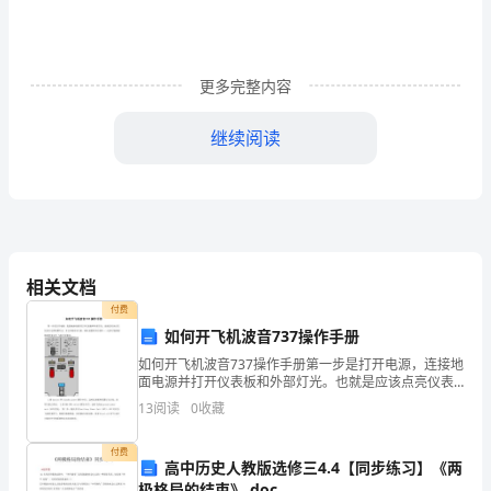
名，
下
更多完整内容
同）
继续阅读
为
保
证
婚
相关文档
个人。
后
付费
生
如何开飞机波音737操作手册
如何开飞机波音737操作手册第一步是打开电源，连接地
活
面电源并打开仪表板和外部灯光。也就是应该点亮仪表
效。有效期100000年
灯光和机翼灯光，并且开始启动飞机。确认设置停车位
13
阅读
0
收藏
和
刹车――这样才能保持地面供电安全 飞机不会移动。 1
谐
付费
保证人：
高中历史人教版选修三4.4【同步练习】《两
极格局的结束》.doc