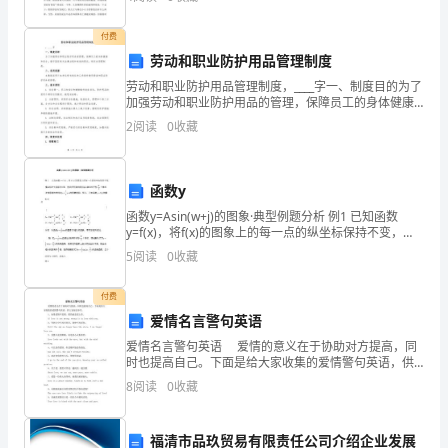
互
谈表达的人，在面向人才竞争的社会中，我深知
让
付费
劳动和职业防护用品管理制度
挑选地点、时间。
的
劳动和职业防护用品管理制度，____字一、制度目的为了
加强劳动和职业防护用品的管理，保障员工的身体健康
原
和安全，遵守国家有关法律法规和标准的要求，制定本
2
阅读
0
收藏
管理制度。二、适用范围本制度适用于本单位所有岗位
则
和
重复两次以上，并负责收拾碗筷。
处
函数y
理
函数y=Asin(w+j)的图象·典型例题分析 例1 已知函数
y=f(x)，将f(x)的图象上的每一点的纵坐标保持不变，
诸
INCLUDEPICTURE "http://rcs.wuchang-ed
5
阅读
0
收藏
事。
付费
二、
爱情名言警句英语
爱情名言警句英语 爱情的意义在于协助对方提高，同
发
时也提高自己。下面是给大家收集的爱情警句英语，供
大家阅读参考。 1、如果爱情不是错，错的就是爱上
8
阅读
0
收藏
生
你。 If love is not wron
争
福清市品玖贸易有限责任公司介绍企业发展