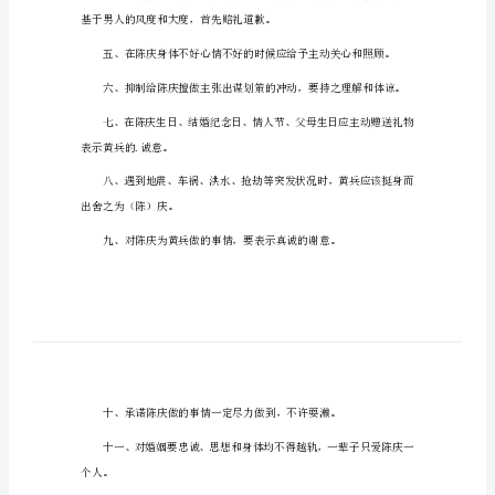
给老婆的保证书1
老
婆
的
谐美满，特作如下保证：
保
证
一、本着协商
书
给
老
婆
陈庆的自尊。
的
保
证
基于男人的风度
书