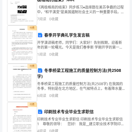
美
《两极格局的结束》同步练习♦选择题在美苏争霸的过程
8月3日
满，
中，“和平演变”是美国遏制社会主义的一种重要手段。为
实现“和平 演变”，美国采取的措施有（）①开展意识形
7
阅读
0
收藏
特
态上丑化苏联的宣传大战 ②与苏联签订“中导条约
付费
作
给老婆的保证书2
春季开学典礼学生发言稿
如
开学演讲稿老师，同学们：大家好！告别假期，迎着新
年的第一轮曙光。今天是我们春季新 学期开学的第一
下
天，同学们又回到了亲切而熟悉的校园！这个时候， 我
1
阅读
0
收藏
的心情特别的激动，特别的开心，因为已经在家隔离几
保
个月了
付费
冬季桥梁工程施工的质量控制方法(共2508
证：
字)
有婚外情"的`费用。
一、
冬季桥梁工程施工的质量控制方法(共2508字) 在我国的
冬季，特别是在北方地区，在气候特点上，有着降水量
本
较少并且不均匀、多大风、天气变化比较剧烈、气温的
6
阅读
0
收藏
日较差和年较差都比较
着
付费
印刷技术专业毕业生求职信
协
印刷技术专业毕业生求职信 印刷技术专业毕业生求职信
的权利折人民币800元。
商
1 尊敬的领导： 您好! 我是__建立职业技术学院印刷
技术专业的一名毕业生，我性情外向，是一个不擅长言
4
阅读
0
收藏