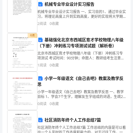
习
机械专业毕业设计实习报告
机械专业毕业设计实习报告 一、实习目的1、通过毕业实
基
习，将理论高度上升到实践高度，更好的实现将大学期
间所学的理论和实践的结合，更进一步加深对理论知识
础
2
阅读
0
收藏
的理解，了解和掌握实际生产中的生产流程、工艺原理
和技
知
付费
基础强化北京市西城区育才学校物理八年级
识
（下册）冲刺练习专项测试试题（解析卷）
强了他们的音乐感和节奏感。
北京市西城区育才学校物理八年级（下册）冲刺练习专
与
项测试 考试时间：90分钟；命题人：教研组考生注意：
1、本卷分第I卷（选择题）和第Ⅱ卷（非选择题）两部
技
1
阅读
0
收藏
三、教学流程
分，满分100分，考试时间90分钟2、答卷前，考生
能
小学一年级语文《自己去吧》教案及教学反
思
1、热身活动
2。
小学一年级语文《自己去吧》教案及教学反思 一、教学
一、
目标 1、学会7个生字，理解友生字组成的词语，生疏2
个部首。 2、了解课文内容，懂得从小就要树立独立的思
0
阅读
0
收藏
教
想，能做的事不依靠
学
社区消防年终个人工作总结7篇
目
社区消防年终个人工作总结7篇 工作总结的内容是可以看
2、音乐欣赏
出一个人平时的工作态度和能力的，对于过往工作，一