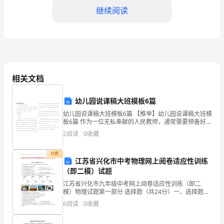
答
继续阅读
歌
大
班
音
相关文档
乐
幼儿园说课稿大班模板6篇
教
幼儿园说课稿大班模板6篇 【推举】幼儿园说课稿大班模
板6篇 作为一位无私奉献的人民教师，通常需要预备好一
案：
份说课稿，借助说课稿可以提高教学质量，取得良好的
2
阅读
0
收藏
教学效果。我们应当怎么写说课稿呢
帮
付费
助
江苏省兴化市中考物理网上阅卷适应性训练
轻松地学习英语单词和语音。
（即二模）试题
幼
江苏省兴化市九年级中考网上阅卷适应性训练（即二
模）物理试题第一部分 选择题（共24分）一、选择题
3、运动配合
儿
（每题２分，共24分，每题四个选项中只有一个符合题
6
阅读
0
收藏
意）1．下列估测值最不符合实际情况的是A．人正常步
学
行