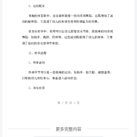
础
知
识
达。
与
2、学习基础音乐知识
技
能
2
乐知识。
有
趣
的
问
更多完整内容