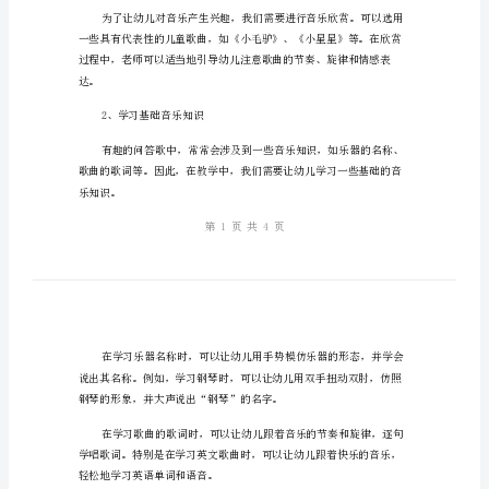
一、教学目标
教
1
案：
帮
助
幼
儿
学
二、教学内容
习
1、音乐欣赏
基