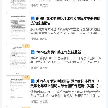
定要做到全面分析，并写工作总结，小编今天就为您带
标
1
阅读
0
收藏
来了社区消防年终个人工作总结7篇，相信一定会对
1、
船舶压载水电解处理试验及电解发生器的优
激
选的综述报告
发
船舶压载水电解处理试验及电解发生器的优选的综述报
告船舶压载水的电解处理方法在船舶工业中广泛应用。
该方法使用电解设备对船舶排放的压载水进行处理，可
幼
2
阅读
0
收藏
以将水中的盐类和矿物质分离出来，从而减少对海洋和
环境的污
儿
付费
2024业务员年终工作总结最新
对
2024业务员年终工作总结最新一、工作背景和任务2024
年，我作为一名业务员，在公司的销售部门工作。我主
音
要负责销售产品和服务，完成公司年度销售目标。在这
4
阅读
0
收藏
一年的工作中，我面临着激烈的市场竞争和复杂的客户
乐
付费
的
第四次月考滚动检测卷-湖南邵阳市武冈二中
数学七年级上册期末综合测评专题测试试题（含
兴
答案解析版）
湖南邵阳市武冈二中数学七年级上册期末综合测评专题
测试 考试时间：90分钟；命题人：教研组考生注意：
趣
1、本卷分第I卷（选择题）和第Ⅱ卷（非选择题）两部
1
阅读
0
收藏
分，满分100分，考试时间90分钟2、答卷前，考生务
和