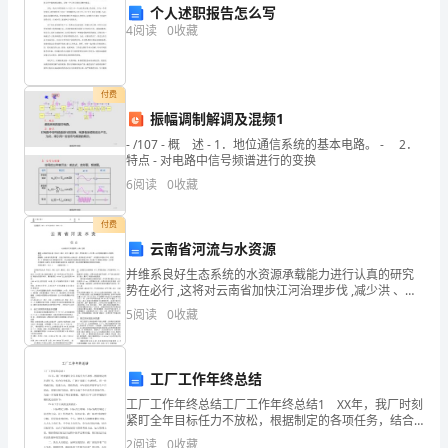
个人述职报告怎么写
D、分化的细胞不在分裂和生长
试
4
阅读
0
收藏
50、植物细胞在生长过程中，液泡的变化是（）
题
A、数目增多，体积增大
B、数目减少，体积增大
一、
付费
C、数目增多，体积不变
振幅调制解调及混频1
D、数目减少，体积不变
选
51、细胞分裂过程中。结构变化最明显的是()
- /107 - 概 述 - 1．地位通信系统的基本电路。 - 2．
特点 - 对电路中信号频谱进行的变换
择
A
52、苔藓植物具有保持水土的作用这是因为（）
6
阅读
0
收藏
题
A、根系发达，能吸收大量的水分
B、长得矮小，密集生长覆盖地面
付费
36、
C、叶的蒸腾作用很小，散失水分少
云南省河流与水资源
D、输导组织发达，保水能力强。
施
并维系良好生态系统的水资源承载能力进行认真的研究
53、下列植物中属于绿色开花植物的是（）
势在必行 ,这将对云南省加快江河治理步伐 ,减少洪 、旱
菜
灾害损失 ,构筑 坚固安全的防洪体系 , 加强水利基础设施
A、葫芦藓B、海带C、满江红D、蔷薇
5
阅读
0
收藏
建设 , 做好水资源规 划 ,实现水资
登
55、在
和
工厂工作年终总结
工厂工作年终总结工厂工作年终总结1 XX年，我厂时刻
施
56、白菜属于被子植物的主要依据是（）
紧盯全年目标任力不放松，根据制定的各项任务，结合
A、能进行光合作用B、种子外面有果皮包背被
自身实际，广阔干部职工主动协作，进一步明确目标，
2
阅读
0
收藏