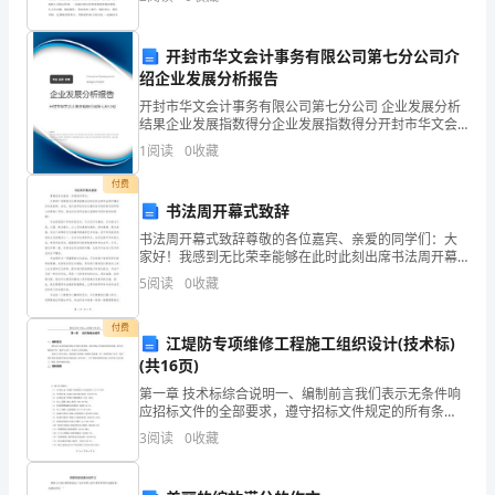
旺
找准方向，强化管理，全年深化开展平安生产月活动、
C、有根、茎、叶的分化D、营养方式为自养
共
A、大多
开封市华文会计事务有限公司第七分公司介
同
座位号
绍企业发展分析报告
58、下列说法中正确的是（）
开封市华文会计事务有限公司第七分公司 企业发展分析
创
A、变绿池水中的生物全是藻类植物
结果企业发展指数得分企业发展指数得分开封市华文会
计事务有限公司第七分公司综合得分说明：企业发展指
B、变绿池水中的藻类植物都能自由运动
立
1
阅读
0
收藏
数根据企业规模、企业创新、企业风险、企业活力四个
C、变绿池水中的藻类植物种类很多、形态各异
维度
的
付费
D、变绿池水中的藻类植物都是十分微小的
书法周开幕式致辞
细
书法周开幕式致辞尊敬的各位嘉宾、亲爱的同学们：大
家好！我感到无比荣幸能够在此时此刻出席书法周开幕
胞
式并发表致辞。首先，我代表学校向各位嘉宾表示热烈
5
阅读
0
收藏
的欢迎和衷心的感谢！同时，我也向全校师生致以诚挚
学
的问候和
付费
说
江堤防专项维修工程施工组织设计(技术标)
(共16页)
认
第一章 技术标综合说明一、编制前言我们表示无条件响
应招标文件的全部要求，遵守招标文件规定的所有条
为，
款，愿与其他投标单位一起参与竞争，参加本工程的投
3
阅读
0
收藏
标。若我公司有幸中标，我们将在此基础上根据合同要
植
求，