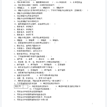
试
A、酵母菌—酿造酒B、乳酸菌—酿造醋
C、酵母菌—做馒头D、乳酸菌—酸奶
题
42、按
苏
科
版
江
苏
省
43、下列不属于藻类植物特点的是（）
A、水生生活B、有根茎叶的分化
泰
C、能进行光合作用D、利用孢子繁殖
兴
44、下列不属于我国裸子植物的是（）
市
西