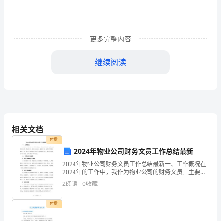
城
中
更多完整内容
学
七
继续阅读
A、侧柏B、卷柏C、龙柏D、圆柏
年
级
生
相关文档
物
A、细胞膜B、细胞质C、细胞核D、细胞壁
付费
下
47、细胞内染色体的组成是（）
2024年物业公司财务文员工作总结最新
学
2024年物业公司财务文员工作总结最新一、工作概况在
2024年的工作中，我作为物业公司的财务文员，主要负
责财务核算、凭证制作、财务报表编制、报销审核、合
期
2
阅读
0
收藏
同管理等方面的工作。在公司领导的支持和团队协作的
期
A、细胞分化和细胞分裂的结果相同
付费
B、经过细胞分化形成各种组织
中
C、细胞分化使得细胞体积不断增大