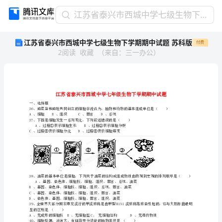
江
江苏省泰兴市西城中学七级生物下学期期中试题 苏科版
苏
江苏省泰兴市西城中学七级生物下学期期中试题 苏科版
付费
省
2
阅读
收藏
（
来自
：
三一办公
）
泰
兴
市
西
城
中
一、选择题
A、细胞B、组织C、器官D、系统
学