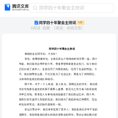
同
同学四十年聚会主持词
学
同学四十年聚会主持词
付费
四
6
阅读
收藏
（
来自
：
尚阅文库
）
十
年
聚
会
主
持
尊敬的各位同学们，大家好！
词