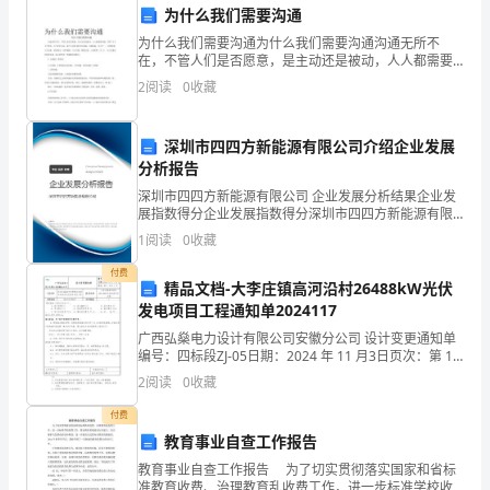
时
为什么我们需要沟通
为什么我们需要沟通为什么我们需要沟通沟通无所不
刻
在，不管人们是否愿意，是主动还是被动，人人都需要
沟通。所谓 生于大千世界，长于茫茫人海，每个人无时
齐
2
阅读
0
收藏
我们的剧院永远热闹欢腾！
无刻不在沟通：与物沟通，天人合一， 自然和谐；与人
沟通，
聚
谢谢大家！
深圳市四四方新能源有限公司介绍企业发展
一
分析报告
深圳市四四方新能源有限公司 企业发展分析结果企业发
堂。
展指数得分企业发展指数得分深圳市四四方新能源有限
公司综合得分说明：企业发展指数根据企业规模、企业
四
1
阅读
0
收藏
创新、企业风险、企业活力四个维度对企业发展情况进
行评
付费
十
精品文档-大李庄镇高河沿村26488kW光伏
发电项目工程通知单2024117
年
广西弘燊电力设计有限公司安徽分公司 设计变更通知单
前，
编号：四标段ZJ-05日期：2024 年 11 月3日页次：第 1
页共 1 页 工程名称扶沟县2024年统筹整合财政涉农资金
2
阅读
0
收藏
光伏扶贫发电工
我
付费
们
教育事业自查工作报告
是
教育事业自查工作报告 为了切实贯彻落实国家和省标
准教育收费、治理教育乱收费工作，进一步标准学校收