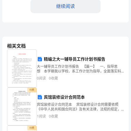
感
继续阅读
谢
时
光，
让
相关文档
我
精编之大一辅导员工作计划书报告
在远方一切安好。
们
大一辅导员工作计划书报告 【篇一】 一、指导思
想 本学期我以学校、系工作计划为指导，全面落实科
在
学发展观。树立“以人为本，德育为先”的观念。坚持以
0
阅读
0
收藏
“安全教育”为主题，深化爱国主义教育，加强行为
这
付费
个
宾馆装修设计合同范本
特
宾馆装修设计合同范本 宾馆装修设计合同需要依照
《中华人民共和国合同法》及有关法律，法规的规定，
殊
结合家庭居室装饰装修工程施工的特点来签订。下面是
1
阅读
0
收藏
出guo给大家的“宾馆装修设计合同范本”，欢送阅读。
的
付费