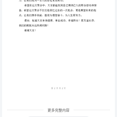
的
各
洗礼中更加坚固。
位
同
学
们，
大
己的人生之路更加明确和充实。
家
好！
首
先，
我
要
更多完整内容