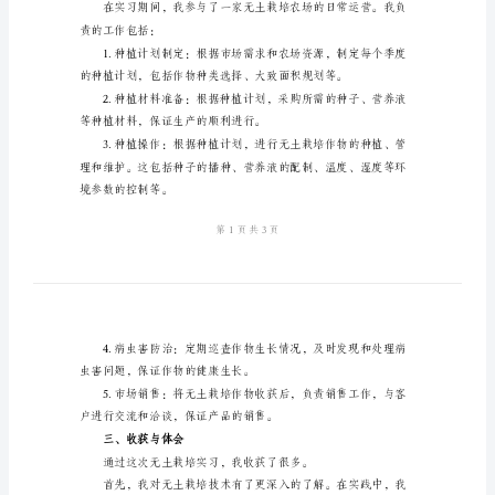
2024
年
无
土
一、学习和培训
栽
培
实
习
总
了一定的实际操作能力。
结
引
二、实践操作
言
在