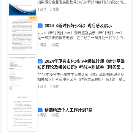
指数得分企业发展指数得分杭州紫蕊网络科技有限公司
对
结论
综合得分说明：企业发展指数根据企业规模、企业创
1
阅读
0
收藏
新、企业风险、企业活力四个维度对企业发展情况进行
无
评价。
付费
土
2024《新时代好少年》观后感及启示
2024《新时代好少年》观后感及启示《新时代好少年》
栽
是一部真正的教育电影，它讲述了一群身处当代社会中
的少年们如何为了梦想，克服各种困难和挑战的故事。
培
5
阅读
0
收藏
观看此影片，我深受触动，也有了一些启示。首先，这
部电
技
2024年茂名市化州市中级统计师《统计基础
术
知识理论及相关知识》考前冲刺试卷（附答案及
解析）
2024年茂名市化州市中级统计师《统计基础知识理论及
有
相关知识》考前冲刺试卷（附答案及解析） 第1题：单选
题(本题1分)会计核算指标之间的关系如下：( )A.期末余
了
1
阅读
0
收藏
额=期初余额B.期末余额=期初余
更
深
精选精选个人工作计划3篇
1
阅读
0
收藏
入
的