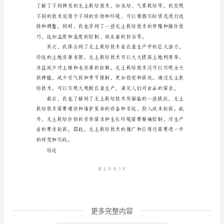
责的工作包括：
2024
年
我
参
等种植材料，保证生
加
的
无
土
境参数的控制等。
栽
培
实
习
更多完整内容