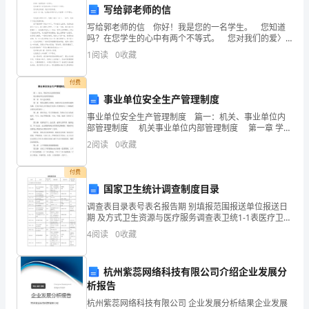
的
写给郭老师的信
发
写给郭老师的信 你好！我是您的一名学生。 您知道
吗？在您学生的心中有两个不等式。 您对我们的爱〉
我们对您的爱。 在五（3）班，这是全体同学们心中的
展
1
阅读
0
收藏
第一个不等式。 您是我们的班主任，您
和
付费
应
事业单位安全生产管理制度
事业单位安全生产管理制度 篇一：机关、事业单位内
用。
部管理制度 机关事业单位内部管理制度 第一章 学习
会议制度 第一条 坚持定期学习制度，本单位学习以水
2
阅读
0
收藏
通
利局通知为准，任何在岗人员
过
付费
国家卫生统计调查制度目录
这
调查表目录表号表名报告期 别填报范围报送单位报送日
期 及方式卫生资源与医疗服务调查表卫统1-1表医疗卫生
次
机构年报 表-医院类年报医院、妇幼保健机构、 专科疾病
4
阅读
0
收藏
防治机构、 疗养院、护理院（站）、临床检验
实
习，
杭州紫蕊网络科技有限公司介绍企业发展分
析报告
我
的研究和实践。
杭州紫蕊网络科技有限公司 企业发展分析结果企业发展