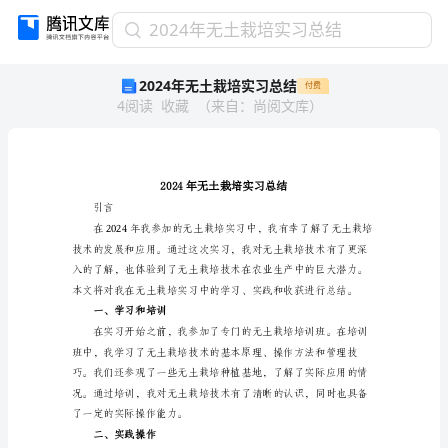
2024
2024年无土栽培实习总结
年
2024年无土栽培实习总结
付费
无
4
阅读
收藏
（
来自
：
尚阅文库
）
土
栽
培
实
习
总
引言
结