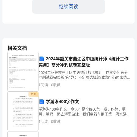
中，
继续阅读
我
有
幸
了
虫害问题，保证作物的健康生长。
相关文档
解
2024年韶关市曲江区中级统计师《统计工作
了
实务》高分冲刺试卷完整版
2024年韶关市曲江区中级统计师《统计工作实务》高分
无
三、收获与体会
冲刺试卷完整版 第1题：不定项选择题(本题1分)国家统
计局每年发布的统计公报运用许多重要指标和数据反映
土
1
阅读
0
收藏
一年来国民经济和社会发展状况。请根据以下提示的
栽
付费
学游泳400字作文
培
学游泳400字作文 今天可是个好天气，我、妈妈、舅
舅、舅妈一起去海里游泳，我们坐着车到了第一海水浴
技
场，我们换了泳衣走向了海里，我坐进了救生圈，舅舅
1
阅读
0
收藏
把我推进了深海里，吓的我连忙叫救命，没办法，舅舅
术
只好