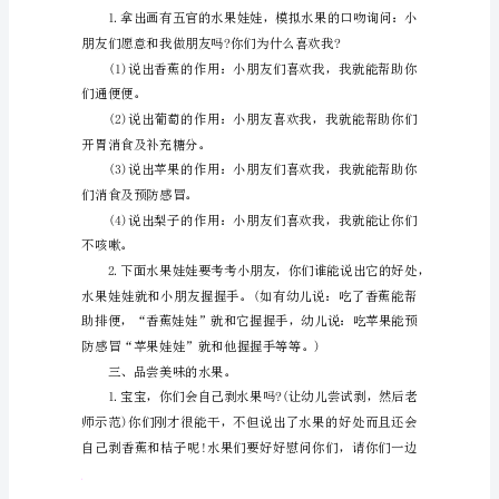
的
水
果》
教
案
幼
儿
教
找家了，请小朋友送它回家!
师
带
要回家了，请小朋友送它回家!
领
幼
然
得
无
人
得
人
儿