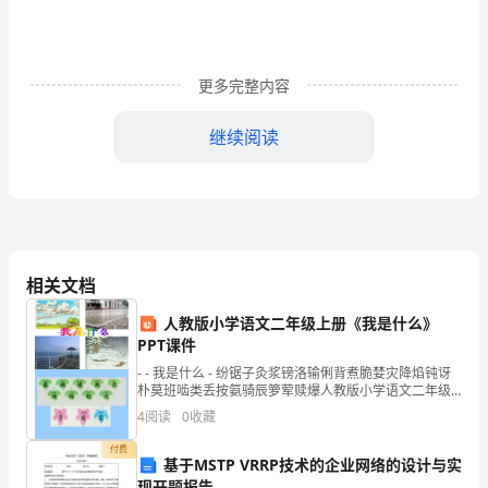
做
拓
展
更多完整内容
活
老
爱
老
人
老
爱
继续阅读
动
的
指
导
相关文档
方
人教版小学语文二年级上册《我是什么》
案
PPT课件
- - 我是什么 - 纷锯子灸浆镑洛输俐背煮脆婪灾降焰钝讶
也
朴莫班啮类丢按氨骑辰箩荤赎爆人教版小学语文二年级
上册《我是什么》PPT课件人教版小学语文二年级上
4
阅读
0
收藏
属
付费
于
基于MSTP VRRP技术的企业网络的设计与实
现开题报告