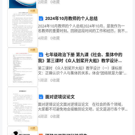
2
阅读
0
收藏
的
创新、企业风险、企业活力四个维度对企业发展情况进
三、品尝美味的水果。
行评
付费
小
2024年10月教师的个人总结
班
2024年10月教师的个人总结2024年10月，是我作为一
名教师的重要时刻。回顾这段时间的工作和经历，我不
健
禁思考自己的成长和进步。下面是我对这段时期的个人
4
阅读
0
收藏
总结。首先，我感到非常幸运能够成为一名教师。教
康
付费
七年级政治下册 第九课《社会、集体中的
活
我》第三课时《众人划桨开大船》教学设计
然
得
无
人
得
人
（一） 陕教版
动
第三课时 《众人划桨开大船》教学设计（一）课标原
文：正确认识个人与集体的关系，体会“团结就是力量”能
《香
够自觉维护集体的荣誉和利益。教学目标：1、情感、态
1
阅读
0
收藏
度、价值观：激发学生对集体的热爱之情，体会“团结就
甜
面对逆境议论文
的
面对逆境议论文面对逆境议论文 在社会的各个领域，
大家都不可避免地会接触到论文吧，论文是进行各个学
水
术领域研究和描述学术研究成果的一种说理文章。写论
4
阅读
0
收藏
文的注意事项有许多，你确定会写吗？以下是小编为大
果》
家整
付费
教