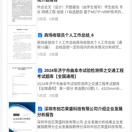
们通便便。
一
毕业论文（设计）开题报告（由学生填写）学生姓名 专
业 网络工程 班级 11拟选题目 基于MSTP+VRRP技术的企
种
业网络的设计与实现选题研究目的 研究目的：科技的进
2
阅读
0
收藏
步要求着企业对于各自的企业网络也要随
教
开胃消食及补充糖分。
案。
商场收银员个人工作总结_6
商场收银员个人工作总结商场收银员个人工作总结（通
下
用10篇） 总结是把一定阶段内的有关情况分析研究，
们消食及预防感冒。
做出有指导性的经验方法以及结论的书面材料，它可以
面
1
阅读
0
收藏
使我们更有效率，让我们一起认真地写一份总结吧。我
是
2024年济宁市曲阜市试验检测师之交通工程
小
不咳嗽。
考试题库【全国通用】
2024年济宁市曲阜市试验检测师之交通工程考试题库
编
【全国通用】 第一部分 单选题(50题) 1、4320mm长波
形梁板的长度负偏差不超过（ ）。
收
1
阅读
0
收藏
A.2mmB.3mmC.4mmD.5mm【答案】：
集
深圳市创芯荣盛科技有限公司介绍企业发展
分析报告
整
深圳市创芯荣盛科技有限公司 企业发展分析结果企业发
理
展指数得分企业发展指数得分深圳市创芯荣盛科技有限
公司综合得分说明：企业发展指数根据企业规模、企业