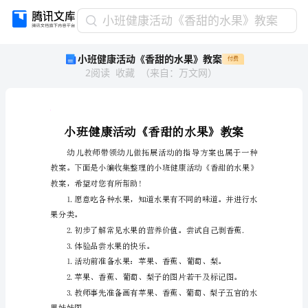
小
小班健康活动《香甜的水果》教案
班
小班健康活动《香甜的水果》教案
付费
健
2
阅读
收藏
（
来自
：
万文网
）
康
活
动
《香
老
爱
老
人
老
爱
甜
的
水