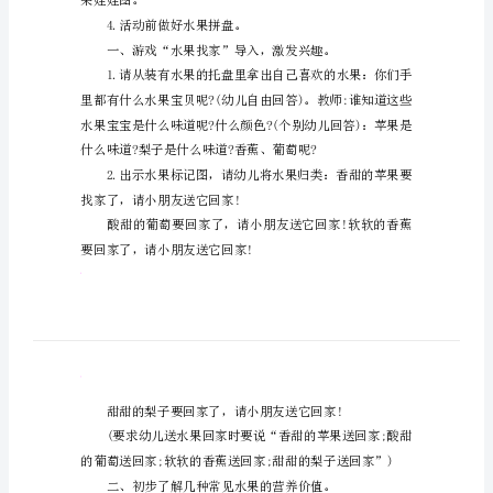
果》
教案，希望对您有所帮助!
教
案
果分类。
小
班
3.体验品尝水果的快乐。
健
康
活
动
《香
果娃娃图。
甜
4.活动前做好水果拼盘。