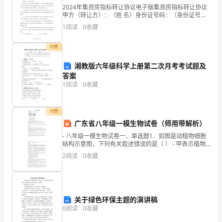
100
2024年集资房指标转让协议电子版集资房指标转让协议
分)
甲方（转让方）：（姓 名）身份证号码：（身份证号
码）联系方式：（联系方式）乙方（受让方）：（姓
1
阅读
0
收藏
名）身份证号码：（身份证号码）联系方式：（联系方
班
式）
付费
级：
湘教版六年级科学上册第二次月考考试题及
姓
答案
名：
和10个中子，该原子的核电荷数为（）
1
阅读
0
收藏
分
付费
数：
广东省八年级一模生物试卷（师用带解析）
确的是（）
一、
- 八年级一模生物试卷一、单选题1．如图是动植物细胞
结构示意图，下列有关叙述错误的是（ ） - 甲表示植物
细胞，乙表示动物细胞②是细胞膜，能控制物质进出细
选
2
阅读
0
收藏
胞 C．⑥是细胞质，由
择
题
A．b导管连接供给氧气的钢瓶
关于绿色环保主题的演讲稿
（每
0
阅读
0
收藏
B．b导管连接病人吸氧气的塑料管