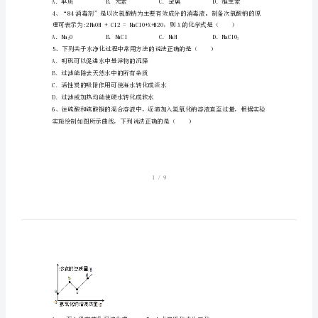
末
分，共40分）
测
1、下列方法能鉴别氧气和空气的是（）
试
卷
及
答
案
【完
（）
整】
2023