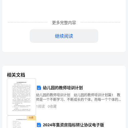
及
答
更多完整内容
案
继续阅读
【完
整】
(时
间：
相关文档
60
分
幼儿园的教师培训计划
幼儿园的教师培训计划 幼儿园的教师培训计划篇1 教
钟
师是一个不断学习、不断成长的个体，而每一个个体的
成长都影响着整个园所的总体发展，如何发挥教师的主
1
阅读
0
收藏
分
动性、能动性，让教师队伍更快更好的成长起来，是一
个
数：
付费
2024年集资房指标转让协议电子版