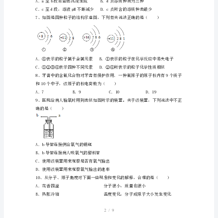
年
八
A．明矾可以促进水中悬浮物的沉降
年
B．过滤能除去天然水中的所有杂质
级
C．活性炭的吸附作用可使海水转化成淡水
化
D．过滤或加热均能使硬水转化成软水
学
上
册
期
末
测
1/9
试
卷