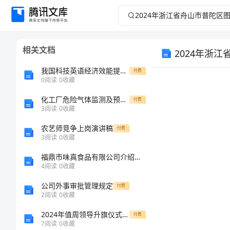
2024
年
相关文档
浙
我国科技英语经济效能提升途径及产生根源分析
付费
江
0
阅读
0
收藏
省
化工厂危险气体监测及预警系统
付费
3
阅读
0
收藏
2024
舟
农艺师竞争上岗演讲稿
付费
3
阅读
0
收藏
山
福鼎市味真食品有限公司介绍企业发展分析报告
4
阅读
0
收藏
市
公司外事审批管理规定
付费
1
普
2
阅读
0
收藏
2024年值周领导升旗仪式讲话稿
付费
陀
7
阅读
0
收藏