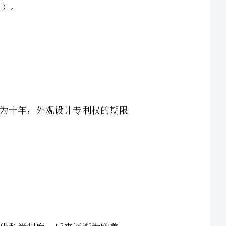
、发明专利权的期限为二十年，实用新型专利权的期限为十年，外观设计专利权的期限
、在我国选拔产生行政领导的四种制度中，源于我国古代科举制度，后来逐渐为欧美一