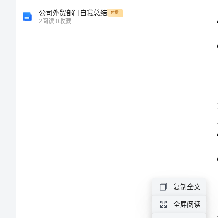
区
公司外贸部门自我总结
付费
B
【答案】：
2
阅读
0
收藏
图
2
为（）。
书
A.
二十年
B.
十五年
馆
C.
十年
D.
五年
招
B
【答案】：
聘
3
历
A.
选任制
B.
考任制
年
C.
委任制
D.
复制全文
聘任制
高
全屏阅读
B
【答案】：
频