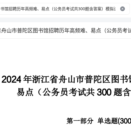
300
易点（公务员考试共题含答案）模拟试卷
(300)
第一部分单选题题
、下列金融业务与金融科技关键技术对应错误的是（）。
A.——
资产管理大数据
B.——
量化交易人工智能
C.——
数字货币区块链