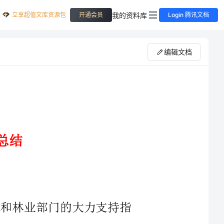
立享超值文库资源包
我的资料库
开通会员
Login 腾讯文档
编辑文档
确领导和林业部门的大力支持指
导下，自己和全体班子成员一道，组织带领林业系统的广大干部职工，
县委、县政府及上级林业部门下达