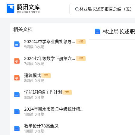
林
业
相关文档
林业局长述职
局
2024年中学毕业典礼领导讲话稿
付费
长
5
阅读
0
收藏
2024七年级数学下册第六章概率初步6.3等可能事件的概率第4课时概率的简单应用作业课件新版北师大版
述
付费
7
阅读
0
收藏
职
建筑模式
付费
8
阅读
0
收藏
报
学前班班级工作计划
付费
3
阅读
0
收藏
告
2024年衡水市景县中级统计师《统计基础知识理论及相关知识》深度自测卷含解析
总
1
阅读
0
收藏
教学设计78高金凤
结
1
阅读
0
收藏