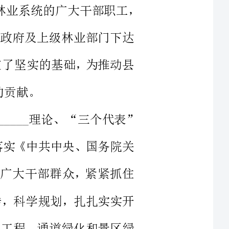
的下载
发展奠定了坚实的基础，为推动县
己同全体班子成员以_______理论、“三个代表”
真贯彻落实《中共中央、国务院关
织和带领广大干部群众，紧紧抓住
广泛宣传，科学规划，扎扎实实开
大”绿化工程、通道绿化和景区绿
管理、森林防火、病虫害防治、封
育林为主的森林资源保护活动，取得了较好成效。完成退耕还林8
林3.5万亩），是任务7.2万亩
是任务5700亩的102%，完成容器