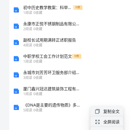
（五）
初中历史教学教案：科举制下的文人社会和官场文化
付费
1
阅读
0
收藏
林
永康市正悦不锈钢制品有限公司介绍企业发展分析报告
2
阅读
0
收藏
业
副校长试用期满转正述职报告
局
4
阅读
0
收藏
长
中职学校工会工作计划范文
付费
述
1
阅读
0
收藏
职
永城市刘芳芳环卫服务部介绍企业发展分析报告
3
阅读
0
收藏
报
厦门鑫兴冠达建筑装饰工程有限公司介绍企业发展分析报告
告
1
阅读
0
收藏
总
《DNA是主要的遗传物质》多媒体教学设计方案
5
阅读
0
收藏
复制全文
结
一
全屏阅读