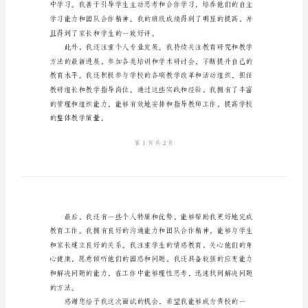
求
职
念、教学经验和个人优势。
面
试
教
师
自
我
介
绍
尊
敬