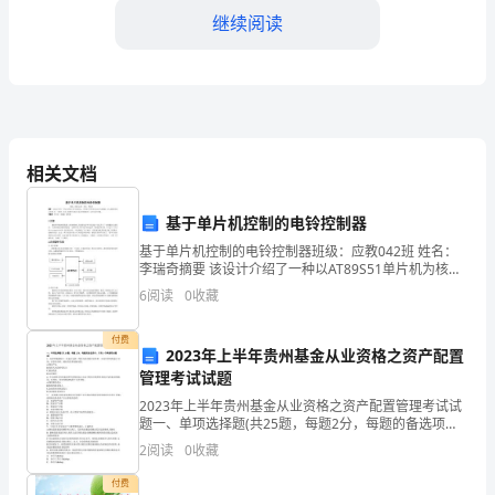
能
继续阅读
有
机
会
参
相关文档
加
基于单片机控制的电铃控制器
今
基于单片机控制的电铃控制器班级：应教042班 姓名：
李瑞奇摘要 该设计介绍了一种以AT89S51单片机为核
天
心，并带有片外扩展AT24C02为存储器。以七段数码管
6
阅读
0
收藏
显示星期、时、分和秒。发光二极管作为
的
的方法。
付费
面
2023年上半年贵州基金从业资格之资产配置
管理考试试题
试。
2023年上半年贵州基金从业资格之资产配置管理考试试
题一、单项选择题(共25题，每题2分，每题的备选项
我
中，只有1个事最符合题意)1、内部环境限制中，应建立
2
阅读
0
收藏
包括—等在内的风险评估体系，对内外部风险进行
对
付费