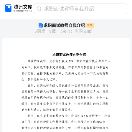
求
求职面试教师自我介绍
职
求职面试教师自我介绍
付费
面
5
阅读
收藏
（
来自
：
尚阅文库
）
试
教
师
自
我
介
绍