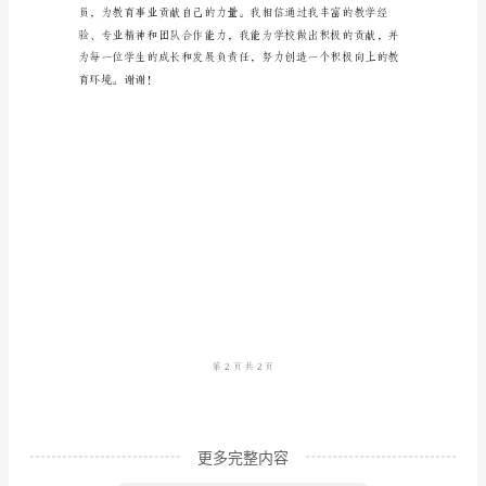
的
面
且得到了家长和学生的一致好评。
试
官，
大
家
好！
我
的整体教学质量。
是
XX，
很
荣
幸
更多完整内容