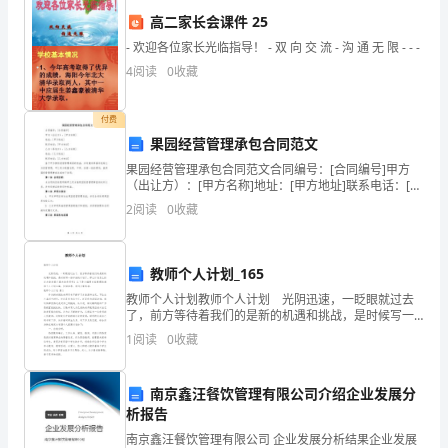
教
高二家长会课件 25
育环境。谢谢！
育
- 欢迎各位家长光临指导！ - 双 向 交 流 - 沟 通 无 限 - - -
4
阅读
0
收藏
事
业
付费
果园经营管理承包合同范文
充
果园经营管理承包合同范文合同编号：[合同编号]甲方
满
（出让方）：[甲方名称]地址：[甲方地址]联系电话：[甲
方电话]乙方（承包方）：[乙方名称]地址：[乙方地址]联
2
阅读
0
收藏
系电话：[乙方电话]鉴于甲方拥有经营管
热
忱，
教师个人计划_165
有
教师个人计划教师个人计划 光阴迅速，一眨眼就过去
了，前方等待着我们的是新的机遇和挑战，是时候写一
着
份详细的计划了。那么计划怎么拟定才能发挥它最大的
1
阅读
0
收藏
作用呢？以下是小编帮大家整理的教师个人计划6篇，仅
深
南京鑫汪餐饮管理有限公司介绍企业发展分
厚
析报告
的
南京鑫汪餐饮管理有限公司 企业发展分析结果企业发展