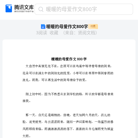
暖
暖暖的母爱作文800字
暖
暖暖的母爱作文800字
付费
的
3
阅读
收藏
（
来自
：
贤阅文档
）
母
爱
作
文
800
字
暖