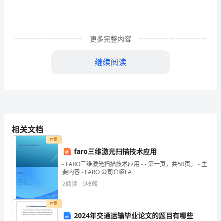
等
待
更多完整内容
着
继续阅读
母
亲
的
内疚。
到
相关文档
来；
付费
花
faro三维激光扫描技术应用
- FARO三维激光扫描技术应用 - - 第一页，共50页。 - 主
朵
要内容 - FARO 公司介绍FA
可
2
阅读
0
收藏
以
付费
2024年交通运输毕业论文的题目有哪些