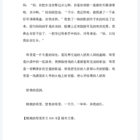
情
无
处
不
在。
出
尿
可
以
在
鸟
巢
中