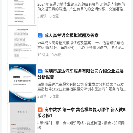
在
2024年交通运输毕业论文的题目有哪些 运输是人和物借
润
助交通工具的载运，产生有目的的空间位移，交通运输
具有重要的经济、社会、政治和国防意义。在写作该主
5
阅读
0
收藏
土
题论文之前，不妨多看一些交通运输毕业论文的题
我给你打伞。”
中
成人高考语文模拟试题及答案
的
xx年成人高考语文模拟试题及答案 一、语言知识与语
言运用(24分，每题4分) 1.以下各组词语中，注音没有
到
错误的一组是( ) A.自缢(yì) 伶俜(pīn) 编纂(zuǎn) 载
10
阅读
0
收藏
(zǎi
阳
光
深圳市晟达汽车服务有限公司介绍企业发展
分析报告
的
深圳市晟达汽车服务有限公司 企业发展分析结果企业发
展指数得分企业发展指数得分深圳市晟达汽车服务有限
抚
公司综合得分说明：企业发展指数根据企业规模、企业
2
阅读
0
收藏
创新、企业风险、企业活力四个维度对企业发展情况进
爱；
行评
高中数学 第一章 集合模块复习课件 新人教B
小
感情的滋润。
版必修1
草
- 第1课时 集 合 - 知识网络 - 要点梳理 - 集合 - 知识网
络