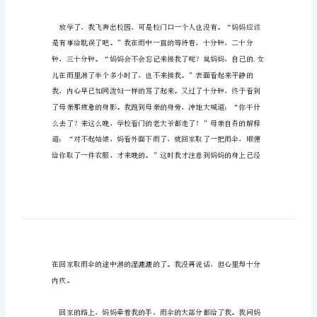
暖
的
母
爱
作
接我。
文
800
字
大
自
然
大雨。
中
真