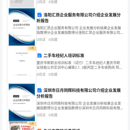
可
2
阅读
0
收藏
以
洛阳汇昂企业服务有限公司介绍企业发展分
在
析报告
洛阳汇昂企业服务有限公司 企业发展分析结果企业发展
【暖暖的母爱作文800字】相
草
指数得分企业发展指数得分洛阳汇昂企业服务有限公司
综合得分说明：企业发展指数根据企业规模、企业创
0
阅读
0
收藏
原
新、企业风险、企业活力四个维度对企业发展情况进行
评价。
付费
中
二手车经纪人培训标准
得
重庆市新职业培训标准（试行）二手车经纪人重庆市职
业技能公共实训中心编审2.1. 3能判定二手车收购风 险2.
到
1.3二手车收购风险2.2收购客户 谈判1能制定收购车辆谈
4
阅读
0
收藏
判 目标能制定收购车辆报价 策
春
深圳市日月同辉科技有限公司介绍企业发展
雨
分析报告
的
深圳市日月同辉科技有限公司 企业发展分析结果企业发
展指数得分企业发展指数得分深圳市日月同辉科技有限
洗
公司综合得分说明：企业发展指数根据企业规模、企业
3
阅读
0
收藏
创新、企业风险、企业活力四个维度对企业发展情况进
礼。
行评
付费