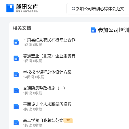
参
加
相关文档
参加公司培训
公
平舆县红亮农民种植专业合作社介绍企业发展分析报告
司
1
阅读
0
收藏
睿通宏业（北京）企业服务有限公司介绍企业发展分析报告
培
1
阅读
0
收藏
训
学校校本课程总体设计方案
14
阅读
0
收藏
心
交通隐患整改措施（一）
1
阅读
0
收藏
得
平面设计个人求职简历模板
体
4
阅读
0
收藏
高二学期自我总结范文
付费
会
1
阅读
0
收藏