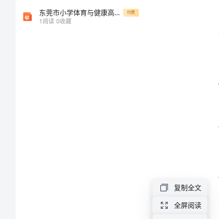
范
东莞市小学体育与健康高效课堂工程建设阶段总结汇报
付费
1
阅读
0
收藏
文
参
升。
加
公
司
培
训
心
得
复制全文
体
全屏阅读
会