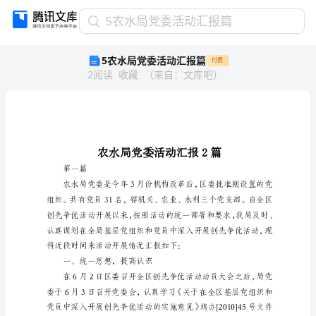
5
5农水局党委活动汇报篇
农
5农水局党委活动汇报篇
付费
水
2
阅读
收藏
（
来自
：
文库吧
）
局
党
委
活
动
汇
报
第一篇