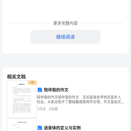
份
机
构
更多完整内容
改
继续阅读
革
后，
动的责任感和使命感。
区
二、认真谋划制定出主题方案
委
相关文档
批
付费
陪伴我的作文
准
陪伴我的作文陪伴我的作文 无论是身处学校还是步入
社会，大家总免不了要接触或使用作文吧，作文是由文
刚
字组成，经过人的思想考虑，通过语言组织来表达一个
1
阅读
0
收藏
主题意义的文体。一篇什么样的作文才能称之为优秀作
设
文呢
置
语录体的定义与实例