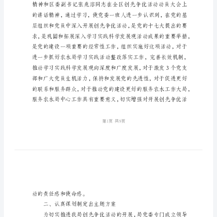
篇
农
水
局
党
委
一、统一思想，提高认识
活
动
汇
报
2
篇