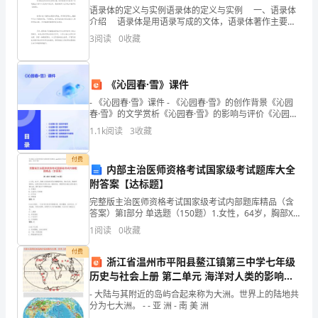
的
语录体的定义与实例语录体的定义与实例 一、语录体
介绍 语录体是用语录写成的文体，语录体著作主要源
于传道授业及学术讨论的如实记录，最初来源于记录孔
党
3
阅读
0
收藏
子教学的《论语》。 语录体的
组
织。
《沁园春·雪》课件
- 《沁园春·雪》课件 - 《沁园春·雪》的创作背景《沁园
共
春·雪》的文学赏析《沁园春·雪》的影响与评价《沁园春·
雪》的朗诵技巧与感悟《沁园春·雪》的实践应用
1.1k
阅读
3
收藏
有
党
付费
内部主治医师资格考试国家级考试题库大全
员
附答案【达标题】
完整版主治医师资格考试国家级考试内部题库精品（含
31
答案）第I部分 单选题（150题）1.女性，64岁，胸部X
线检查发现左侧胸腔积液，胸水化验，胸腔积液蛋白，
1
阅读
0
收藏
名，
血清总蛋白比值0.38，LDH125IU，胸腔
付费
辖
浙江省温州市平阳县鳌江镇第三中学七年级
历史与社会上册 第二单元 海洋对人类的影响课
机
件 人教版
- 大陆与其附近的岛屿合起来称为大洲。世界上的陆地共
关、
分为七大洲。 - - 亚 洲 - 南 美 洲
创先争优活动中来。