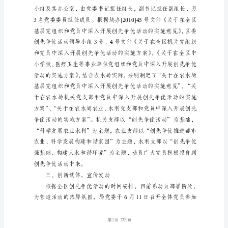
第
一
篇
农
水
局
党
委
是
今
年
3
月