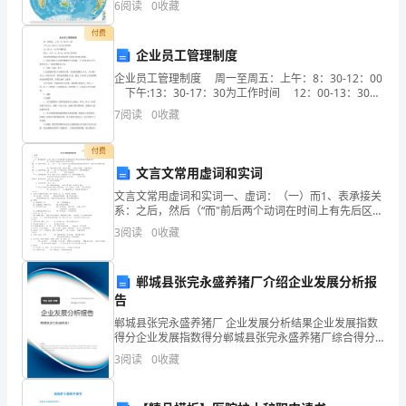
6
阅读
0
收藏
农
三、创新载体，宣传发动
付费
业、
企业员工管理制度
企业员工管理制度 周一至周五：上午：8：30-12：00
水
下午:13：30-17：30为工作时间 12：00-13：30为
午餐休息 周六：上午：8：30-12：00为工作时间
利
7
阅读
0
收藏
实行
三
付费
文言文常用虚词和实词
个
文言文常用虚词和实词一、虚词：（一）而1、表承接关
党
系：之后，然后（“而"前后两个动词在时间上有先后区别
且有承接关系） 例：渐闻水声潺潺而泻出于两峰之间者
3
阅读
0
收藏
支
顺 2
部。
郸城县张完永盛养猪厂介绍企业发展分析报
告
自
郸城县张完永盛养猪厂 企业发展分析结果企业发展指数
全
得分企业发展指数得分郸城县张完永盛养猪厂综合得分
说明：企业发展指数根据企业规模、企业创新、企业风
3
阅读
0
收藏
区
险、企业活力四个维度对企业发展情况进行评价。该企
业的
创