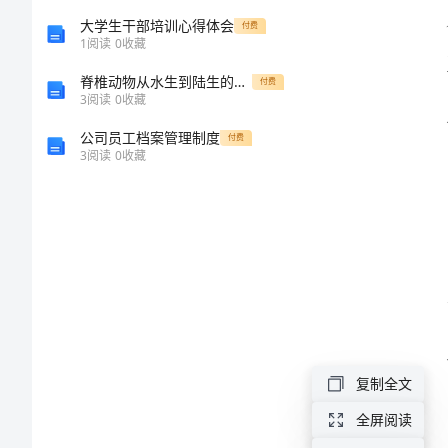
织
大学生干部培训心得体会
付费
1
阅读
0
收藏
工
脊椎动物从水生到陆生的演化
付费
3
阅读
0
收藏
作
公司员工档案管理制度
付费
3
阅读
0
收藏
制
度
2024
年
纺
织
复制全文
路
全屏阅读
街