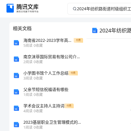
2024
年
相关文档
2024年纺
纺
海南省2022-2023学年高一上学期期末学业水平诊断（一）英语试卷（不含音频）
付费
织
5
阅读
0
收藏
路
南京沫菲国际贸易有限公司介绍企业发展分析报告
2
阅读
0
收藏
街
小学图书馆个人工作总结
付费
3
阅读
0
收藏
道
父亲节短信祝福语有哪些
1
阅读
0
收藏
村
学术会议主持人主持词
付费
级
4
阅读
0
收藏
2023基层职业卫生管理模式的探讨有关范文10篇
组
1
阅读
0
收藏