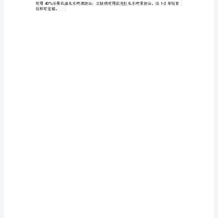
属
叶色
移栽
旱
上，
深绿，健壮无病。达到成苗标准的天冬，
成活率高，成活后抗
百
较
浇
安
利
长发
力
强，一些冬季无水
灌的地方能
全越冬，
于第年生
种
集
合
二、
子的采
与贮
集
、采
科，
1
多
每年月份，天门冬果
成熟，果
由绿变黄，
9-10
种
脱落
早
种
饱
发芽
过晚，
子
；若过
，
子不
满，
年
存
、贮
2
生
实
肉
净
饱
色
种
秋
采回果
后搓去果
，清洗干
，选择籽粒
满，颜
黑亮的作
，
常
播种
也
种
沙
存
沙
存种
种
接进行
，
可将
子混于湿
或湿土中贮
备用。用
贮
子，
绿
沙
例
合
度
面盖
沙
按∶2的比
混
装入纸箱中，厚
，上
一层—厚的湿
藤
实
存种
置
室
凉
存
度
沙
燥
。将贮
子的纸箱
于
内阴
处保
，并保持湿
，不能让
干
本
鼠
播种
种
存
也
带
皮晾
置
通
，用于次年春季
。采回的
子为便于保
，
可
果
干，
于风
植
存
待
肉播种
种
发芽
会
所
保
，
次年春季，搓去果
，但
子
率
有
物，