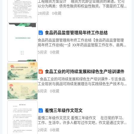
工程融资方案设计 融资方式即企业融资的渠道。它可
以分为两类：债务性融资和权益性融资。下面是的工程
生
入沟内，粒间距厘米，每亩用
量千克
右，
后
融资方案设计，欢迎参考阅读！ 一、 融资工程名称2
28
阅读
0
收藏
盖
毛
然
浇
二、 工程融资主体2 三、 融资规模
再
松
或稻草，
后
津，
管
七、田间
理
润
食品药品监督管理局年终工作总结
浇
浇
面
润
步
、
水苗床每隔—天
水次，保持厢
湿
。出苗后控制水分，逐
肺
食品药品监督管理局年终工作总结【食品药品监督管理
局年终工作总结(一)】XX年药品监管股工作在市、县两局
少，注意炼苗。
清
的正确领导下，在全局工作人员的大力支持下，坚持“以
5
阅读
0
收藏
监督为中心，监、帮、促相结合”的原则，以两网建设
播种
、搭棚遮阴天冬
后
2
心
付费
的
食品工业的可持续发展和绿色生产培训课件
- 食品工业的可持续发展和绿色生产培训课件 - 引言食品
功
工业现状与挑战可持续发展理念与实践绿色生产技术与
创新资源节约与循环利用食品安全与质量控制企业社会
能，
6
阅读
0
收藏
责任与品牌建设总结
主
羞愧三年级作文范文
治
羞愧三年级作文范文 羞愧三年级作文 在日常的学习、
肺
工作、生活中，许多人都写过作文吧，作文是通过文字
来表达一个主题意义的记叙方法。相信许多人会觉得作
2
阅读
0
收藏
文很难写吧，下面是精心的羞愧三年级作文，欢迎阅读