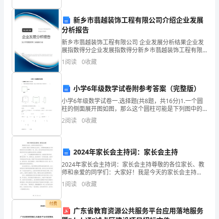
燥
与
干
新乡市翡越装饰工程有限公司介绍企业发展
分析报告
咳，
新乡市翡越装饰工程有限公司 企业发展分析结果企业发
顿
展指数得分企业发展指数得分新乡市翡越装饰工程有限
公司综合得分说明：企业发展指数根据企业规模、企业
1
阅读
0
收藏
咳
创新、企业风险、企业活力四个维度对企业发展情况进
盖
行评
揭去覆
痰
小学6年级数学试卷附参考答案（完整版）
、及时除草、施肥
3
黏、
小学6年级数学试卷一.选择题(共8题，共16分)1.一个圆
肥料以腐熟的人畜粪肥为主，如肥料的含氮量
柱的侧面展开图如图，那么这个圆柱可能是下列图中的
虚
（ ）。INCLUDEPICTURE \d "C:\\Users\\07\\AppData
2
阅读
0
收藏
宜
粪水
劳
咳
2024年家长会主持词：家长会主持
、苗期病虫害防治
4
2024年家长会主持词：家长会主持尊敬的各位家长、教
嗽、
师和亲爱的同学们：大家好！我是今天的家长会主持
天冬苗期的主要虫害有地
人，非常荣幸能够在这个特殊的时刻与各位相聚在一
1
阅读
0
收藏
心
老
起。首先，我代表学校向所有家长和亲爱的同学们表示
地
9
诚挚的欢
烦
付费
可用乐果乳油兑水喷洒防治；立枯病可用敌克松兑水喷雾防治。经年
广东省教育资源公共服务平台应用落地服务