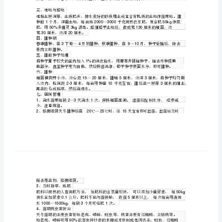
种
子
育
苗
冬种
苗技
天
子育
技
术
属
天冬又名天门冬，
百合科，多年生常绿藤本植物，入药部分为天冬块根。具有
天
阴生津，润肺清心的功能，主治肺
冬
消
燥
症
来
野
大
长
内热
渴、肠
便秘等
。多年
由于对
生天冬的
量采挖，生
又
栽培
连
量，人工
规模极小，造成药用天冬短缺，价格
名
种
显
栽培
增
上，
植天冬效益明
，每年亩收益可上万元，人工
天冬已成为农民
天
条有效途径。
门
一、成苗要求
冬，
度
块
块长
要求成苗为高
—，有根
—个，每个根
3050cm34