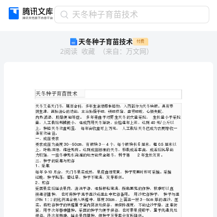
天
天冬种子育苗技术
冬
天冬种子育苗技术
付费
种
2
阅读
收藏
（
来自
：
万文网
）
子
育
苗
技
术
天
冬