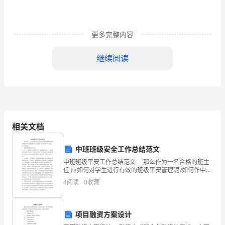
入
三、选地与整地
药
更多完整内容
选择土层深厚、土质肥沃，排水良好的砂质
土或富含有机质的土地作苗床地。
部
种前
家
合
个月，深翻土地，每亩施—千克腐熟农
肥，复
继续阅读
分
灵消
面
肥，用多菌
毒。整细整平土地后，做成宽厘米的厢
为
3020
天
四
播种
、
期
冬
播种
在
旬
初播种
秋
播种
在
种
春季
，
下
—月
；
季
，
—月，
相关文档
块
肉
播种
果
立即
。
根。
中班班级安全工作总结范文
播前种
五、
子处理
中班班级平安工作总结范文 那么作为一名合格的班主
具
种
置
较大
布片揉
种
种皮
将
子
于
的盆内加入的洗衣粉水，用麻
搓
子，搓去外
任,应如何对学生进行有效的班级平安管理呢?如何作中班
班级平安?本文是第一的中班班级平安工作总结，欢送阅
4
阅读
0
收藏
有
色部
种
色
然
净
晾
种
面
播种
分，直至
子变为白
，
后捞出洗
，
干
子表
水分，即可
读。 黛溪办前城幼儿园 李宁宁 每一个
六
播种
养
、
项目融资方案设计
面
向
播
种
均匀
阴
厢
横
开小沟，沟心距—厘米，
幅厘米，沟深厘米，将
子