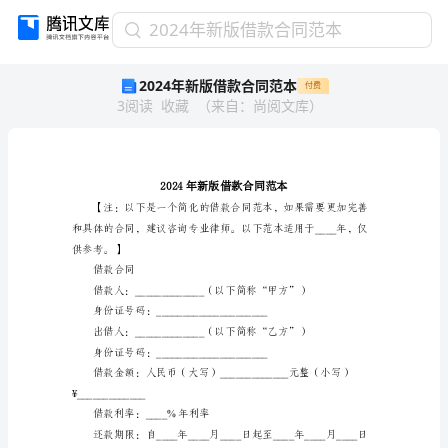
2024
2024年新版借款合同范本
年
2024年新版借款合同范本
付费
新
3
阅读
收藏
（
来自
：
尚阅文库
）
版
借
款
合
同
范
本