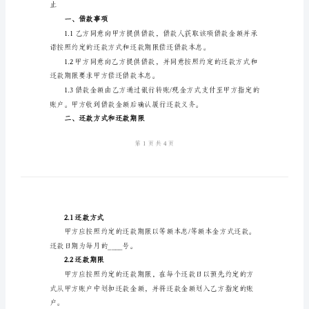
2024
供参考。】
年
借款合同
新
版
借
款
合
同
¥_____________
范
借款利率：____%年利率
本
【注：
以
止
下