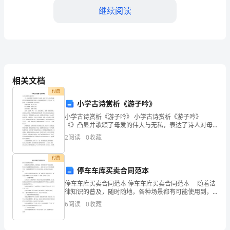
如
继续阅读
果
需
2.1还款方式
要
更
相关文档
加
还款日期为每月的____号。
付费
小学古诗赏析《游子吟》
完
2.2还款期限
小学古诗赏析《游子吟》 小学古诗赏析《游子吟》
善
《》凸显并歌颂了母爱的伟大与无私，表达了诗人对母
爱的感谢以及对母亲深深的爱与尊敬。此诗情感真挚自
2
阅读
0
收藏
然，千百年来广为传诵。与大家分享赏析，欢迎参考！
和
付费
具
户。
停车车库买卖合同范本
体
停车车库买卖合同范本 停车车库买卖合同范本 随着法
三、利息计算和支付
律知识的普及，随时随地，各种场景都有可能使用到，
的
签订合同也是最有效的法律依据之一。相信大家又在为
6
阅读
0
收藏
写合同犯愁了吧，下面是收集的停车车库买卖合同范
3.1利息计算方法
合
本，