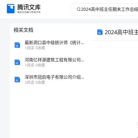
2024
高
相关文档
2024高中
中
最新洞口县中级统计师《统计基础知识理论及相关知识》考前冲刺试题及答案
班
1
阅读
0
收藏
主
河南亿祥源建筑工程有限公司介绍企业发展分析报告
1
阅读
0
收藏
任
深圳市冠启电子有限公司介绍企业发展分析报告
2
阅读
0
收藏
期
末
工
作