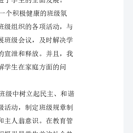
学生建立了良好的师生关系。我坚持每月开展班级会议，及时解决学
生的问题和矛盾，使学生的情绪得到了及时的宣泄和释放。并且，我
庭方面的问
其次，在班级管理方面，我始终注重在班级中树立起民主、和谐
的班级氛围。我鼓励学生自主组织和参与班级活动，制定班级规章制
度，加强自律意识，提高学生的班级凝聚力和主人翁意识。在教育管
理上，我注重培养学生的主动性和创造性，积极引导学生关注社会热
此外，在学习管理方面，我采取了多种方式来激发学生的学习兴
趣和动力。我积极引导学生制定学习计划，提高学习效果。我组织了
各类课外辅导班，为学生提供了更多的学习资源和支持，帮助他们克