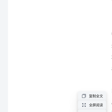
总
结
范
文
2024
高
中
班
主
任
复制全文
期
全屏阅读