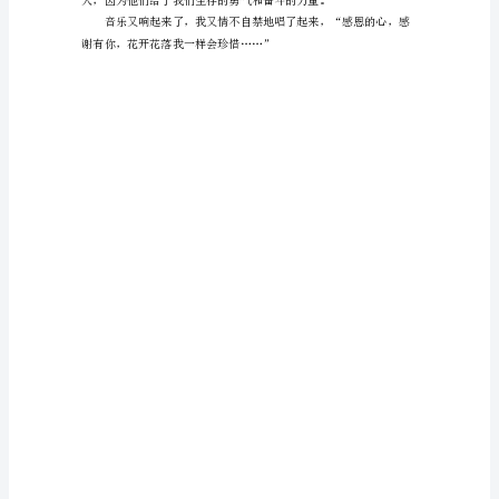
范
文
“我
偶
尔，
像
一
颗
尘
土，
有
谁