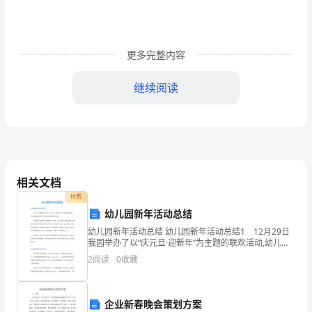
看
出
更多完整内容
我
继续阅读
的
脆
弱。
我
相关文档
何
付费
方，
幼儿园新年活动总结
幼儿园新年活动总结 幼儿园新年活动总结1 12月29日
又
我园举办了以“庆元旦·迎新年”为主题的联欢活动,幼儿园
各年级组开展了各具特色的迎新年活动。 大班组以“做
情
谢有你，花开花落我一样会珍
2
阅读
0
收藏
灯笼、做鞭炮”为主线，孩子们自己动手做
归
企业新春晚会策划方案