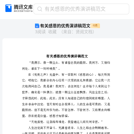
有
有关感恩的优秀演讲稿范文
关
有关感恩的优秀演讲稿范文
付费
感
3
阅读
收藏
（
来自
：
贤阅文档
）
恩
的
优
秀
演
讲
何处，谁在下一刻呼唤我”。
稿