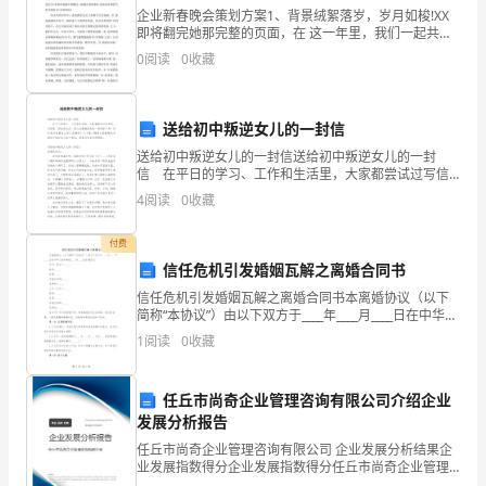
何
企业新春晚会策划方案1、背景绒絮落岁，岁月如梭!XX
处，
即将翻完她那完整的页面，在 这一年里，我们一起共同
播种、共同希望、共享喜悦，也共 同见证了一段走来不
0
阅读
0
收藏
易的历程!在这辞旧迎新之即，我们一 年来辛勤劳碌
谁
在
送给初中叛逆女儿的一封信
下
送给初中叛逆女儿的一封信送给初中叛逆女儿的一封
信 在平日的学习、工作和生活里，大家都尝试过写信
一
吧，书信是一种应用文体，是人们普遍使用的一种交际
4
阅读
0
收藏
工具。你知道书信要怎么写才正确吗？以下是小编帮大
刻
家整理
付费
呼
信任危机引发婚姻瓦解之离婚合同书
唤
信任危机引发婚姻瓦解之离婚合同书本离婚协议（以下
简称“本协议”）由以下双方于____年____月____日在中华人
民共和国____市____区自愿签订：甲方（男方）：____姓
我”。
1
阅读
0
收藏
名：____性别：___
任丘市尚奇企业管理咨询有限公司介绍企业
在
发展分析报告
《完
任丘市尚奇企业管理咨询有限公司 企业发展分析结果企
业发展指数得分企业发展指数得分任丘市尚奇企业管理
咨询有限公司综合得分说明：企业发展指数根据企业规