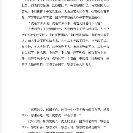
范
文
有
关
感
恩
的
里，存在就是价值，感恩才知惜福。
优
秀
演
讲
稿