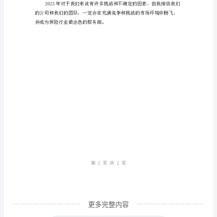
总
结：
2023
年
价值。
保
险
话
务
员
工
作
总
更多完整内容
结