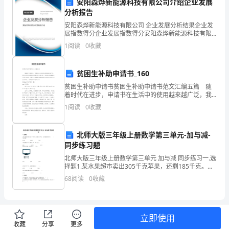
安阳森烨新能源科技有限公司介绍企业发展
备
分析报告
安阳森烨新能源科技有限公司 企业发展分析结果企业发
忘
展指数得分企业发展指数得分安阳森烨新能源科技有限
公司综合得分说明：企业发展指数根据企业规模、企业
1
阅读
0
收藏
录
创新、企业风险、企业活力四个维度对企业发展情况进
行评
2023
贫困生补助申请书_160
年
贫困生补助申请书贫困生补助申请书范文汇编五篇 随
着时代在进步，申请书在生活中的使用越来越广泛，我
已
们在写申请书的时候要切忌长篇大论。写申请书真像想
1
阅读
0
收藏
象中那么难吗？下面是小编收集整理的贫困生补助申请
经
书
北师大版三年级上册数学第三单元-加与减-
结
同步练习题
束
北师大版三年级上册数学第三单元 加与减 同步练习一.选
择题1.某水果超市卖出305千克苹果，还剩185千克。该
了，
水果超市原来有（ ）千克苹果。A.490 B.220
68
阅读
0
收藏
这
一
立即使用
收藏
分享
更多
年