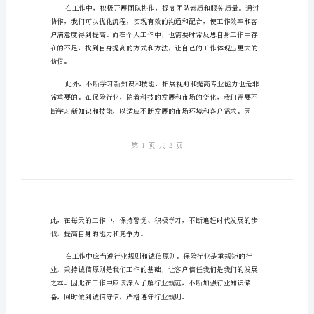
员
工
作
总
结
备
忘
录
年
终