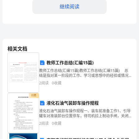
备
继续阅读
忘
录
年
伐，提高自身的能力和竞争力。
相关文档
保
险
教师工作总结(汇编15篇)
话
教师工作总结(汇编15篇)教师工作总结(汇编15篇) 总
结是指对某一阶段的工作、学习或思想中的经验或情况
进行分析研究，做出带有规律性结论的书面材料，它能
务
2
阅读
0
收藏
够给人努力工
员
付费
工
液化石油气装卸车操作规程
液化石油气装卸车操作规程一、装车前准备工作1、引导
作
罐车对准装卸台位置停车，待司机拉上制动手闸，关闭
汽车发动机后，给车轮垫上防滑块。2、检查液化石油气
2
阅读
0
收藏
总
检验单，检查罐车和接收贮罐的液位、压力和温度，检
查装
并成为保险行业最出色的服务商。
结