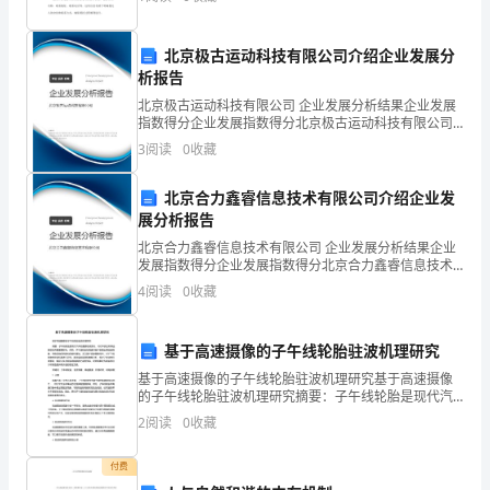
的
需要进一步调查和核实车辆信息，特别是在涉及车辆所
有权和
经
北京极古运动科技有限公司介绍企业发展分
析报告
验
北京极古运动科技有限公司 企业发展分析结果企业发展
和
指数得分企业发展指数得分北京极古运动科技有限公司
综合得分说明：企业发展指数根据企业规模、企业创
3
阅读
0
收藏
教
新、企业风险、企业活力四个维度对企业发展情况进行
评价。
训
北京合力鑫睿信息技术有限公司介绍企业发
展分析报告
进
北京合力鑫睿信息技术有限公司 企业发展分析结果企业
发展指数得分企业发展指数得分北京合力鑫睿信息技术
行
有限公司综合得分说明：企业发展指数根据企业规模、
4
阅读
0
收藏
企业创新、企业风险、企业活力四个维度对企业发展情
一
况进
次
基于高速摄像的子午线轮胎驻波机理研究
基于高速摄像的子午线轮胎驻波机理研究基于高速摄像
全
的子午线轮胎驻波机理研究摘要：子午线轮胎是现代汽
车的重要组成部分，对行车安全和乘坐舒适性有着重要
面
2
阅读
0
收藏
影响。然而，子午线轮胎在高速行驶中容易出现驻波现
象，导致
系
付费