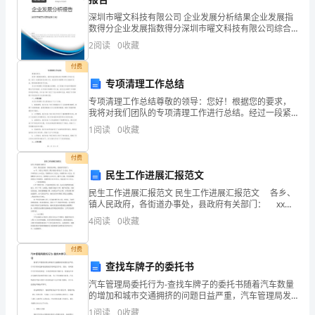
取
深圳市曜文科技有限公司 企业发展分析结果企业发展指
得
活动。
数得分企业发展指数得分深圳市曜文科技有限公司综合
得分说明：企业发展指数根据企业规模、企业创新、企
的
2
阅读
0
收藏
业风险、企业活力四个维度对企业发展情况进行评价。
该企
付费
成
专项清理工作总结
绩、
专项清理工作总结尊敬的领导：您好！根据您的要求，
我将对我们团队的专项清理工作进行总结。经过一段紧
存
张而充实的工作，我们的专项清理工作已经基本完成，
1
阅读
0
收藏
现将具体情况进行总结。本次专项清理工作是根据业务
在
需要，为
付费
的
民生工作进展汇报范文
问
民生工作进展汇报范文 民生工作进展汇报范文 各乡、
的难题。
镇人民政府，各街道办事处，县政府有关部门： xx
年，全县32项民生工程方案投入资金27.72亿元。其中：
题
4
阅读
0
收藏
中央资金11.04亿元，省级资金4.7
4，协助领导做好其它日常工作
及
付费
查找车牌子的委托书
得
汽车管理局委托行为-查找车牌子的委托书随着汽车数量
到
的增加和城市交通拥挤的问题日益严重，汽车管理局发
挥着重要的管理和监管作用。然而，有时候汽车管理局
1
阅读
0
收藏