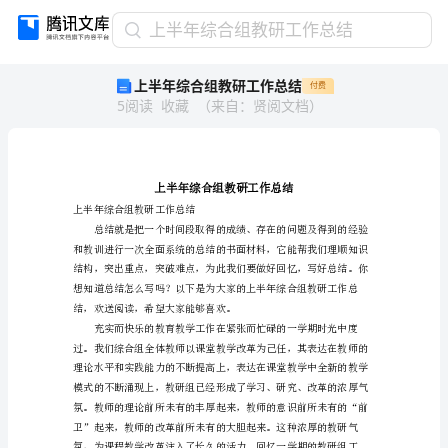
上
上半年综合组教研工作总结
半
上半年综合组教研工作总结
付费
年
5
阅读
收藏
（
来自
：
贤阅文档
）
综
合
组
教
研
工
上半年综合组教研工作总结
作