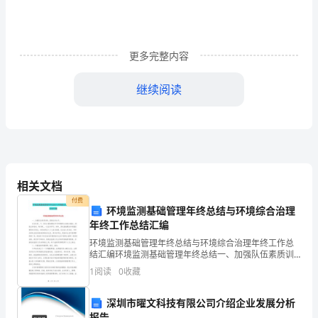
结
更多完整内容
总
继续阅读
结
就
是
把
相关文档
一
付费
环境监测基础管理年终总结与环境综合治理
个
年终工作总结汇编
时
环境监测基础管理年终总结与环境综合治理年终工作总
结汇编环境监测基础管理年终总结一、加强队伍素质训
间
练，提高业务水平。在站长的__下，首先以基础理论学习
1
阅读
0
收藏
和掌握专业技能为重点，狠抓业务培训，每月都__一次业
段
深圳市曜文科技有限公司介绍企业发展分析
报告