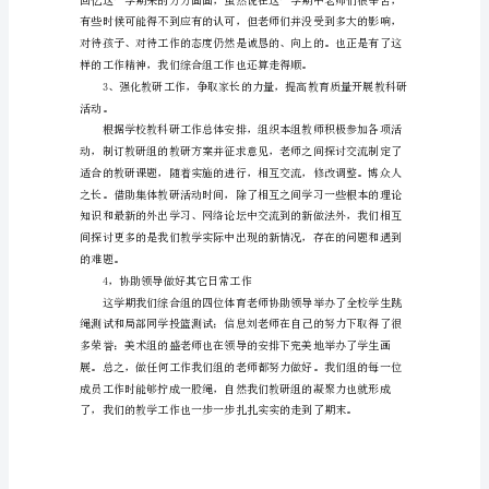
总
要情况汇报如下：
结
上
半
年
综
合
组
教
研
工
作
总