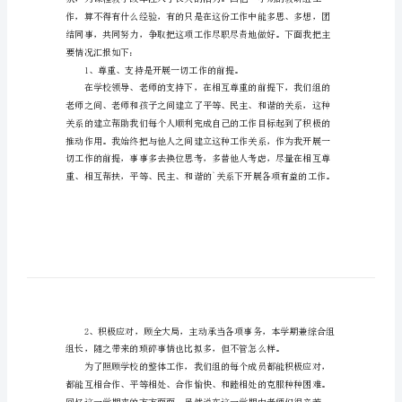
总
结
上
结，欢送阅读，希望大家能够喜欢。
半
年
综
合
组
教
研
工
作