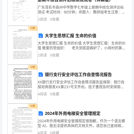
教
广东茂名市高州中学数学七年级上册期中综合测评达标
师
测试 考试时间：90分钟；命题人：教研组考生注意：
1、本卷分第I卷（选择题）和第Ⅱ卷（非选择题）两部
2
阅读
0
收藏
了，
分，满分100分，考试时间90分钟2、答卷前，考生务
付费
但
大学生思想汇报 生命的价值
对
大学生思想汇报 生命的价值 大学生思想汇报：生命的价
值 敬爱的党组织： 老天到底是嫉妒了，小岗村的第一
书记——沈浩在四十而不惑的年龄而离开了人们的视
于
2
阅读
0
收藏
线，是啊，生命是如此的坚强又是如此的脆弱。可是在
拓
付费
展
银行支行安全评估工作自查情况报告
XX银行支行安全评估工作自查情况报告监保部：我行自
型
接宛商银发ⅩⅩ第231号文件后，班子重视及时安排部
署，成立以为XX组长，XX为成员的安全评估工作自查领
4
阅读
0
收藏
课
导小组，负责这次安全评估自查工作。现将安全评估自
程，
付费
2024年外用电梯安全管理规定
我
2024年外用电梯安全管理规定很抱歉，作为一个语言模
型 AI，我无法提供具体的文档文件。请您自己查阅相关
还
法规和标准。一般而言，有关外用电梯安全管理的规定
4
阅读
0
收藏