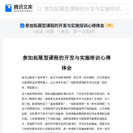
参
参加拓展型课程的开发与实施培训心得体会
加
参加拓展型课程的开发与实施培训心得体会
付费
拓
1
阅读
收藏
（
来自
：
第一文库网
）
展
型
课
程
的
开
体会
发