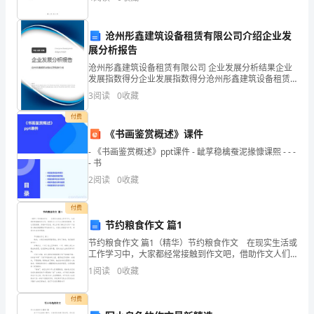
应该包括以下方面内容：1. 设备安全：规定外用电
是
一
沧州彤鑫建筑设备租赁有限公司介绍企业发
展分析报告
知
沧州彤鑫建筑设备租赁有限公司 企业发展分析结果企业
发展指数得分企业发展指数得分沧州彤鑫建筑设备租赁
半
有限公司综合得分说明：企业发展指数根据企业规模、
3
阅读
0
收藏
企业创新、企业风险、企业活力四个维度对企业发展情
解
况进
付费
的：
《书画鉴赏概述》课件
- 《书画鉴赏概述》ppt课件 - 龇莩稳檎蚕泥掾慷课熙 - - -
仅
- 书
仅
2
阅读
0
收藏
停
付费
节约粮食作文 篇1
留
节约粮食作文 篇1（精华）节约粮食作文 在现实生活或
在
工作学习中，大家都经常接触到作文吧，借助作文人们
可以反映客观事物、表达思想感情、传递知识信息。那
1
阅读
0
收藏
兴
么你有了解过作文吗？下面是小编收集整理的节约粮食
作
趣
付费