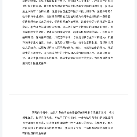
与
实
训，得益匪浅。
施
培
训
心
得
体
会
参