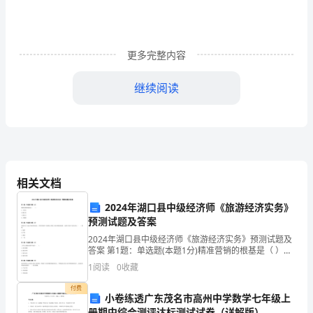
培
训
心
更多完整内容
得
继续阅读
体
会
虽
然
相关文档
也
有的强烈的敬业精神。
2024年湖口县中级经济师《旅游经济实务》
算
预测试题及答案
茅燕超
2024年湖口县中级经济师《旅游经济实务》预测试题及
是
答案 第1题：单选题(本题1分)精准营销的根基是（ ）。
A.个性化B.整合性C.跨时空D.大数据第2题：单选题(本题
个
1
阅读
0
收藏
1分)某饭店为了适应市场需
老
付费
小卷练透广东茂名市高州中学数学七年级上
册期中综合测评达标测试试卷（详解版）