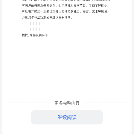
总
展了一系列的庆祝活动。
结
2
幼
儿
园
大
班
20XX
更多完整内容
中
继续阅读
秋
节