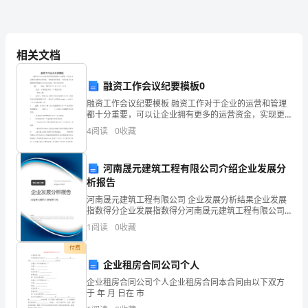
活
并运用多种活动形式来组织集
动
||||
相关文档
总
||||
融资工作会议纪要模板0
结
模板,内容仅供参考
融资工作会议纪要模板 融资工作对于企业的运营和管理
都十分重要，可以让企业拥有更多的运营资金，实现更
好的发展。下面小编为大家搜集整理的融资工作会议纪
4
阅读
0
收藏
节
要，希望大家喜欢! 篇一 时间：20XX
日
河南晟元建筑工程有限公司介绍企业发展分
析报告
表
河南晟元建筑工程有限公司 企业发展分析结果企业发展
达
指数得分企业发展指数得分河南晟元建筑工程有限公司
综合得分说明：企业发展指数根据企业规模、企业创
1
阅读
0
收藏
着
新、企业风险、企业活力四个维度对企业发展情况进行
评价。
付费
的
企业租房合同公司个人
情
企业租房合同公司个人企业租房合同本合同由以下双方
于 年 月 日在 市