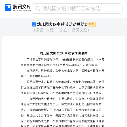
幼
幼儿园大班中秋节活动总结2
儿
幼儿园大班中秋节活动总结2
付费
园
1
阅读
收藏
（
来自
：
贤阅文档
）
大
班
中
秋
节
活
动