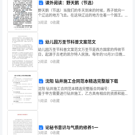
强
课外阅读：野天鹅（节选）
烈。
野天鹅（节选）当我们的冬天到来的时候，燕子就向一
个辽远的地方飞去。在这块辽远的地方住着一个国王。
他有１１个儿子和一个女儿艾丽莎。这１１个弟兄都是
下
3
阅读
0
收藏
王子。他们上学校的时候，胸前佩带着心形的徽章，身
边挂着宝
面
幼儿园万圣节科普文案范文
是
幼儿园万圣节科普文案范文万圣节是西方国家的传统节
由
日，起源于古老的凯尔特人民族。每年的10月31日晚
上，孩子们穿上各种有趣的服装，挨家挨户敲门并说：
2
阅读
0
收藏
为
“不给糖果，就捣蛋”。那么，为什么会有万圣节呢？万圣
节
大
沈阳 钻井施工合同范本精选完整版下载
家
沈阳 钻井施工合同范本精选完整版合同编号：__________
鉴于甲方需要进行钻井施工，乙方具有相应的资质和能
的
力进行钻井施工，甲乙双方本着平等、自愿、公平、诚
1
阅读
0
收藏
信的原则，经充分协商，就甲方委托乙方进行钻
“幼
儿
园
论秘书意识与气质的修养1一
3
阅读
0
收藏