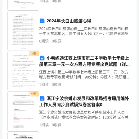
感
1
阅读
0
收藏
与
信
2024年长白山旅游心得
2024年长白山旅游心得____年长白山旅游心得长白山位
仰，
于中国东北地区，是中国五大名山之一，也是世界地质
公园和国家级自然保护区。我在____年有幸来到这里进行
与
6
阅读
0
收藏
旅游，完全被这里壮丽的自然景观和独特的文化
的
付费
小卷练透江西上饶市第二中学数学七年级上
精
册第三章一元一次方程方程专项攻克试题（详
解）
江西上饶市第二中学数学七年级上册第三章一元一次方
神
程方程专项攻克 考试时间：90分钟；命题人：教研组考
生注意：1、本卷分第I卷（选择题）和第Ⅱ卷（非选择
联
1
阅读
0
收藏
题）两部分，满分100分，考试时间90分钟2、答卷
付费
系
浙江宁波余姚市发展和改革局招考聘用编外
工作人员同步测试模拟卷含答案0
紧
浙江宁波余姚市发展和改革局招考聘用编外工作人员
密
（同步测试）模拟卷含答案答题时间：120分钟 试卷总
分：100分 试卷试题：共200题题型单选题多选题填空题
1
阅读
0
收藏
判断题简答题公文写作合计统分人得分一.
而