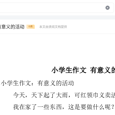
有意义的活动
本文由贤阅文档提供
付费
小学生作文有意义的活动
小学生作文：有意义的活动
今天，天下起了大雨，可红领巾义卖活动依然进展。
我在家了一些东西，这是要做什么呢？你们肯定不知道，我要
去做红领巾义卖了。
我来到了乐购门口，与其他小志愿者会合，我拿出了一些物品
摆在桌上，我们又给物品标了价格，又按照价格从贵到廉价的顺序