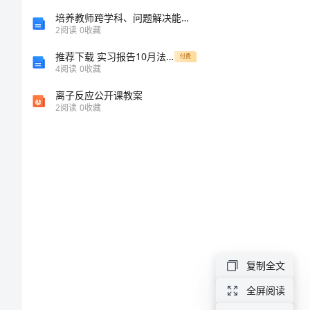
动
培养教师跨学科、问题解决能力：我的实践感受
2
阅读
0
收藏
小
推荐下载 实习报告10月法学专业实习日记范文
付费
4
阅读
0
收藏
学
离子反应公开课教案
生
2
阅读
0
收藏
作
文
有
意
义
的
复制全文
活
动
全屏阅读