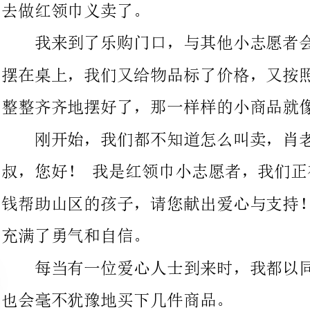
整整齐齐地摆好了，那一样样的小商品就像我们的一棵棵爱心。
刚开始，我们都不知道怎么叫卖，肖老师耐心地指导，“叔
叔，您好！我是红领巾小志愿者，我们正在做
钱帮助山区的孩子，请您献出爱心与支持！”就是这几句话让我们
充满了勇气和自信。
每当有一位爱心人士到来时，我都以同样的热情来接待，他们
也会毫不犹豫地买下几件商品。
就这样，我们在风雨中义卖，换了许多钱，“叮叮”义卖时间
到了。我们把义卖的钱投进了捐款箱，内心控制不住的`冲动。
肖老师来发奖了，“耶！”“耶！”一个声音比一个声音大，
肖老师也把奖状递给我，并告诉我：你热情参
会实践活动，全然感受爱、接触爱、传递爱，期望你将爱心继续传