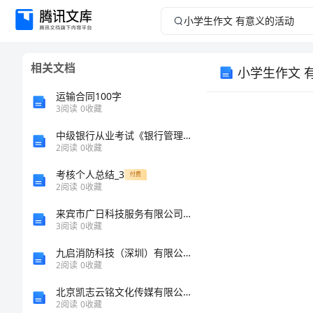
小
学
相关文档
小学生作文 
生
运输合同100字
作
3
阅读
0
收藏
中级银行从业考试《银行管理》过关检测试题C卷
文
2
阅读
0
收藏
有
考核个人总结_3
付费
2
阅读
0
收藏
意
来宾市广日科技服务有限公司介绍企业发展分析报告
3
阅读
0
收藏
义
九启消防科技（深圳）有限公司介绍企业发展分析报告
的
2
阅读
0
收藏
北京凯志云铭文化传媒有限公司介绍企业发展分析报告
活
2
阅读
0
收藏