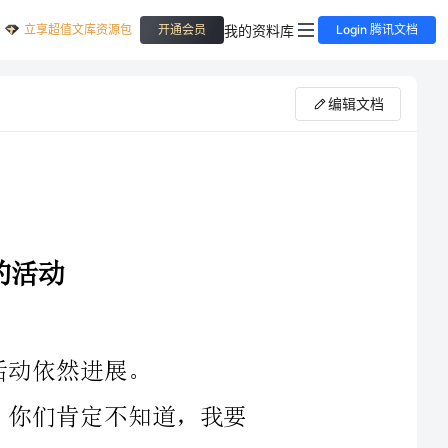
立享超值文库资源包
我的资料库
开通会员
Login 腾讯文档
编辑文档