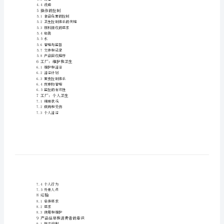
前言
规
1目的
食品卫生通用规范
范
2范围、应用和定义
2.1范围
精
2.2应用
2.3定义
品
3初级生产
3.1环境卫生
Codex
3.2食品原料的卫生生产
3.3搬运、贮藏和运输
Alimentarius
4工厂：设计及设施
4.1选址
Food
4.2厂房和车间
Hygeine
食
政府决定将其作为指南。
4.3设备
品
4.4设施
卫
5操作的控制
5.1食品危害的控制