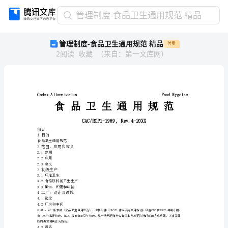
管
管理制度-食品卫生通用规范 精品
理
管理制度-食品卫生通用规范 精品
付费
制
2
阅读
收藏
（
来自
：
第一文库网
）
度-
食
品
卫
生
食品卫
通
用