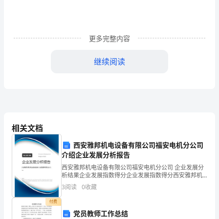
范
CAC/RCP1-
1969,Rev.4-
20XX
更多完整内容
前
继续阅读
言
1
7.4个人行为
目
7.5外来人员
的
8运输
8.1总体要求
食
8.2要求
品
8.3使用和维护
相关文档
卫
9产品信息和消费者的意识
生
西安雅邦机电设备有限公司福安电机分公司
9.1批次识别
通
介绍企业发展分析报告
9.2产品信息
用
9.3标识
西安雅邦机电设备有限公司福安电机分公司 企业发展分
析结果企业发展指数得分企业发展指数得分西安雅邦机
规
9.4对消费者的教育
电设备有限公司福安电机分公司综合得分说明：企业发
3
阅读
0
收藏
10培训
范
展指数根据企业规模、企业创新、企业风险、企业活力
10.1意识和责任
四个
2
付费
10.2培训计划
范
党员教师工作总结
10.3指导和监督