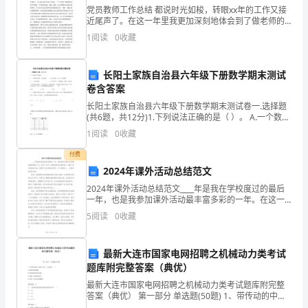
围、
党员教师工作总结 都说时光如梭，转眼xx年的工作又接
10.4培训的回顾
近尾声了。在这一年里我更加深刻地体会到了做老师的
应
附录
艰辛和快乐，我把自己的青春倾注于我所钟爱的教育事
1
阅读
0
收藏
用
1.导言
业上，倾注于每一个学生身上。一年来，无论是思想方
面，
2.定义
和
3.HACCP体系的原则
定
长阳土家族自治县六年级下册数学期末测试
4.HACCP体系及其应用导则
卷含答案
义
4.1介绍
2.1
长阳土家族自治县六年级下册数学期末测试卷一.选择题
4.2应用导则
(共6题，共12分)1.下列说法正确的是（ ）。 A.一个数的
范
4.3培训
绝对值一定是正数 B.任何正数一定大于它的倒数C.-a一
1
阅读
0
收藏
围
定是负数
图1：HACCP应用的逻辑步骤
2.2
图2：关键控制点判断树状表
付费
应
2024年课外活动总结范文
图3：HACCP工作表范例
前言
用
2024年课外活动总结范文____年是我在学校度过的最后
一年，也是我参加课外活动最丰富多彩的一年。在这一
2.3
年中，我积极参与各种活动，丰富了自己的课余生活，
5
阅读
0
收藏
定
提高了自己的综合素质。以下是我对____年课外活
义
3
最新大连市国家电网招聘之机械动力类考试
初
题库附完整答案（典优）
级
最新大连市国家电网招聘之机械动力类考试题库附完整
答案（典优） 第一部分 单选题(50题) 1、带传动的中心
生
距过大时，会导致( )。A.带的寿命缩短B.带的弹性滑动加