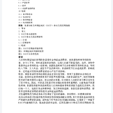
生
5.2卫生控制体系的关键
5.3原料接收的要求
通
5.4包装
用
5.5水
5.6管理与监督
规
5.7文件和记录
5.8产品回收程序
范
6工厂：维护和卫生
CAC/RCP1-
6.1维护和清洁
6.2清洁计划
1969,
6.3害虫控制体系
Re
6.4废弃物管理
6.5监控的有效性
CodexAlimentariusFoodHygeine
7工厂：个人卫生
食
7.1健康状况
品
7.2疾病和受伤
卫
7.3个人清洁
生
通
用
规