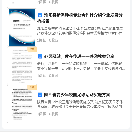
2
阅读
0
收藏
产
剧C.带的工作噪声增大D.
3.1
淮阳县新秀种植专业合作社介绍企业发展分
环
析报告
境
淮阳县新秀种植专业合作社 企业发展分析结果企业发展
卫
指数得分企业发展指数得分淮阳县新秀种植专业合作社
生
综合得分说明：企业发展指数根据企业规模、企业创
5
阅读
0
收藏
新、企业风险、企业活力四个维度对企业发展情况进行
3.2
评价。
付费
食
心灵驿站，爱在传递——感激教案分享
品
最近，我收到了一份特殊的礼物——一份教案。这份教
原
案不仅仅是关于知识的传递，更是一个关于爱和感激的
料
传递。这份教案来源于一个叫做“心灵驿站”的组织。“心
1
阅读
0
收藏
灵驿站”是一个由一群热爱孩子、热爱教育的志愿者组成
的
的
卫
付费
生
陕西省青少年校园足球活动实施方案
生
陕西省青少年校园足球活动实施方案 为贯彻落实国家体
育总局、教育部《关于开展全国青少年校园足球活动的
产
通知》精神,推动我省校园足球活动广泛开展,经陕西省体
1
阅读
0
收藏
3.3
育局、陕西省教育厅研究,特制定本实施方案.一
搬
运、